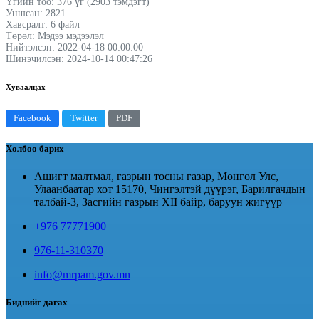
Үгийн тоо: 376 үг (2903 тэмдэгт)
Уншсан: 2821
Хавсралт: 6 файл
Төрөл: Мэдээ мэдээлэл
Нийтэлсэн: 2022-04-18 00:00:00
Шинэчилсэн: 2024-10-14 00:47:26
Хуваалцах
Facebook
Twitter
PDF
Холбоо барих
Ашигт малтмал, газрын тосны газар, Монгол Улс,
Улаанбаатар хот 15170, Чингэлтэй дүүрэг, Барилгачдын
талбай-3, Засгийн газрын XII байр, баруун жигүүр
+976 77771900
976-11-310370
info@mrpam.gov.mn
Биднийг дагах