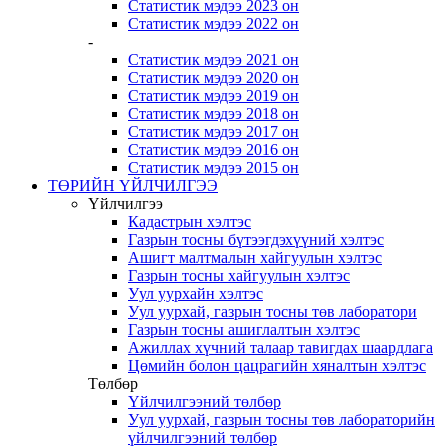
Статистик мэдээ 2023 он
Статистик мэдээ 2022 он
-
Статистик мэдээ 2021 он
Статистик мэдээ 2020 он
Статистик мэдээ 2019 он
Статистик мэдээ 2018 он
Статистик мэдээ 2017 он
Статистик мэдээ 2016 он
Статистик мэдээ 2015 он
ТӨРИЙН ҮЙЛЧИЛГЭЭ
Үйлчилгээ
Кадастрын хэлтэс
Газрын тосны бүтээгдэхүүний хэлтэс
Ашигт малтмалын хайгуулын хэлтэс
Газрын тосны хайгуулын хэлтэс
Уул уурхайн хэлтэс
Уул уурхай, газрын тосны төв лаборатори
Газрын тосны ашиглалтын хэлтэс
Ажиллах хүчний талаар тавигдах шаардлага
Цөмийн болон цацрагийн хяналтын хэлтэс
Төлбөр
Үйлчилгээний төлбөр
Уул уурхай, газрын тосны төв лабораторийн
үйлчилгээний төлбөр