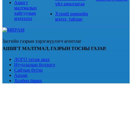
Ашигт
үйл ажиллагаа
малтмалын
хайгуулын
Хүний нөөцийн
мэдээлэл
мэдээ, тайлан
Засгийн газрын хэрэгжүүлэгч агентлаг
АШИГТ МАЛТМАЛ, ГАЗРЫН ТОСНЫ ГАЗАР.
ЛОГО татаж авах
Нууцлалын бодлого
Сайтын бүтэц
Архив
Холбоо барих