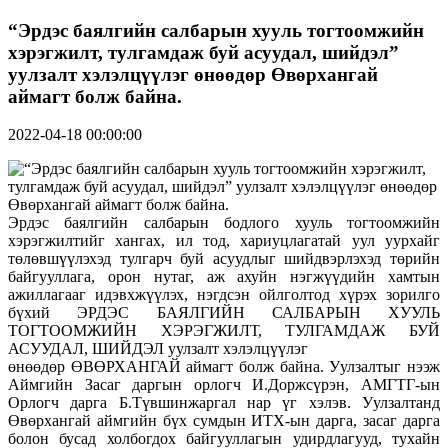
“Эрдэс баялгийн салбарын хууль тогтоомжийн
хэрэгжилт, тулгамдаж буй асуудал, шийдэл”
уулзалт хэлэлцүүлэг өнөөдөр Өвөрхангай
аймагт болж байна.
2022-04-18 00:00:00
Эрдэс баялгийн салбарын бодлого хууль тогтоомжийн
хэрэгжилтийг хангах, ил тод, хариуцлагатай уул уурхайг
төлөвшүүлэхэд тулгарч буй асуудлыг шийдвэрлэхэд төрийн
байгууллага, орон нутаг, аж ахуйн нэгжүүдийн хамтын
ажиллагааг идэвхжүүлэх, нэгдсэн ойлголтод хүрэх зорилго
бүхий ЭРДЭС БАЯЛГИЙН САЛБАРЫН ХУУЛЬ
ТОГТООМЖИЙН ХЭРЭГЖИЛТ, ТУЛГАМДАЖ БУЙ
АСУУДАЛ, ШИЙДЭЛ уулзалт хэлэлцүүлэг
өнөөдөр ӨВӨРХАНГАЙ аймагт болж байна. Уулзалтыг нээж
Аймгийн Засаг даргын орлогч И.Доржсүрэн, АМГТГ-ын
Орлогч дарга Б.Түвшинжаргал нар үг хэлэв. Уулзалтанд
Өвөрхангай аймгийн бүх сумдын ИТХ-ын дарга, засаг дарга
болон бусад холбогдох байгууллагын удирдлагууд, тухайн