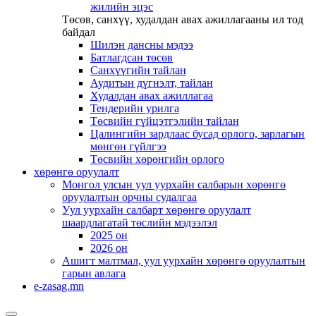
жилийн эцэс
Төсөв, санхүү, худалдан авах ажиллагааны ил тод
байдал
Шилэн дансны мэдээ
Батлагдсан төсөв
Санхүүгийн тайлан
Аудитын дүгнэлт, тайлан
Худалдан авах ажиллагаа
Тендерийн урилга
Төсвийн гүйцэтгэлийн тайлан
Цалингийн зардлаас бусад орлого, зарлагын
мөнгөн гүйлгээ
Төсвийн хөрөнгийн орлого
хөрөнгө оруулалт
Монгол улсын уул уурхайн салбарын хөрөнгө
оруулалтын орчны судалгаа
Уул уурхайн салбарт хөрөнгө оруулалт
шаардлагатай төслийн мэдээлэл
2025 он
2026 он
Ашигт малтмал, уул уурхайн хөрөнгө оруулалтын
гарын авлага
e-zasag.mn