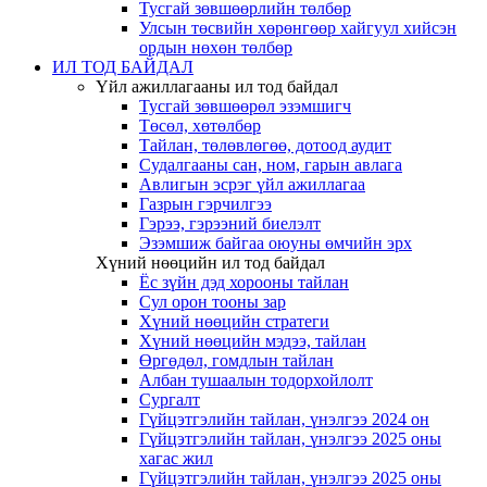
Тусгай зөвшөөрлийн төлбөр
Улсын төсвийн хөрөнгөөр хайгуул хийсэн
ордын нөхөн төлбөр
ИЛ ТОД БАЙДАЛ
Үйл ажиллагааны ил тод байдал
Тусгай зөвшөөрөл эзэмшигч
Төсөл, хөтөлбөр
Тайлан, төлөвлөгөө, дотоод аудит
Судалгааны сан, ном, гарын авлага
Авлигын эсрэг үйл ажиллагаа
Газрын гэрчилгээ
Гэрээ, гэрээний биелэлт
Эзэмшиж байгаа оюуны өмчийн эрх
Хүний нөөцийн ил тод байдал
Ёс зүйн дэд хорооны тайлан
Сул орон тооны зар
Хүний нөөцийн стратеги
Хүний нөөцийн мэдээ, тайлан
Өргөдөл, гомдлын тайлан
Албан тушаалын тодорхойлолт
Сургалт
Гүйцэтгэлийн тайлан, үнэлгээ 2024 он
Гүйцэтгэлийн тайлан, үнэлгээ 2025 оны
хагас жил
Гүйцэтгэлийн тайлан, үнэлгээ 2025 оны