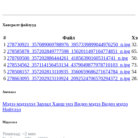
Хавсралт файлууд
#
Файл
Хэ
1
278730921_357089069788976_3957339899044976250_n.jpg
32
2
278585878_357202849777598_1502011497104774851_n.jpg
65
3
278769500_357202886444261_418563901605314741_n.jpg
50
4
278534562_357114156453134_4379049877978710103_n.jpg
73
5
278508157_357202813110935_3560659686271674784_n.jpg
54
6
278663095_357202923110924_2092524706570294372_n.jpg
28
Ангилал
Мэдээ мэдээлэл
Зарлал
Ханш үнэ
Видео мэдээ
Видео мэдээ
Нийтлэл
Мэдээлэл
Уншихад: ~2 мин