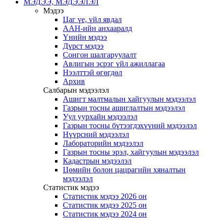
МЭДЭЭ, МЭДЭЭЛЭЛ
Мэдээ
Цаг үе, үйл явдал
ААН-ийн анхааралд
Үнийн мэдээ
Дүрст мэдээ
Сонгон шалгаруулалт
Авлигын эсрэг үйл ажиллагаа
Нээлттэй өгөгдөл
Архив
Салбарын мэдээлэл
Ашигт малтмалын хайгуулын мэдээлэл
Газрын тосны ашиглалтын мэдээлэл
Уул уурхайн мэдээлэл
Газрын тосны бүтээгдэхүүний мэдээлэл
Нүүрсний мэдээлэл
Лабораторийн мэдээлэл
Газрын тосны эрэл, хайгуулын мэдээлэл
Кадастрын мэдээлэл
Цөмийн болон цацрагийн хяналтын
мэдээлэл
Статистик мэдээ
Статистик мэдээ 2026 он
Статистик мэдээ 2025 он
Статистик мэдээ 2024 он