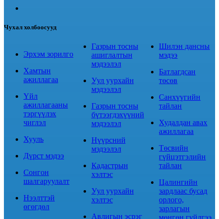
Чухал холбоосууд
Газрын тосны
Шилэн дансны
Эрхэм зорилго
ашиглалтын
мэдээ
мэдээлэл
Хамтын
Батлагдсан
ажиллагаа
Уул уурхайн
төсөв
мэдээлэл
Үйл
Санхүүгийн
ажиллагааны
Газрын тосны
тайлан
тэргүүлэх
бүтээгдэхүүний
чиглэл
Худалдан авах
мэдээлэл
ажиллагаа
Хууль
Нүүрсний
Төсвийн
мэдээлэл
Дүрст мэдээ
гүйцэтгэлийн
Кадастрын
тайлан
Сонгон
хэлтэс
шалгаруулалт
Цалингийн
Уул уурхайн
зардлаас бусад
Нээлттэй
хэлтэс
орлого,
өгөгдөл
зарлагын
Авлигын эсрэг
мөнгөн гүйлгээ