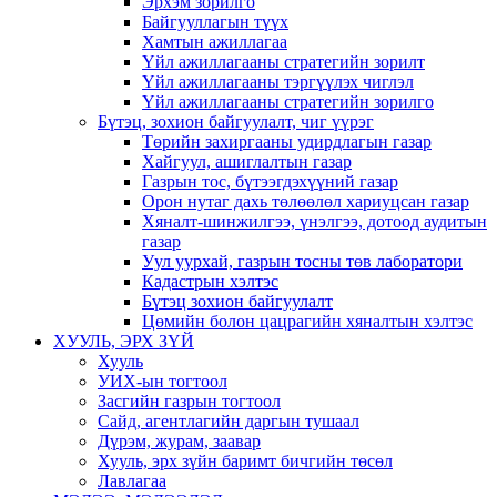
Эрхэм зорилго
Байгууллагын түүх
Хамтын ажиллагаа
Үйл ажиллагааны стратегийн зорилт
Үйл ажиллагааны тэргүүлэх чиглэл
Үйл ажиллагааны стратегийн зорилго
Бүтэц, зохион байгуулалт, чиг үүрэг
Төрийн захиргааны удирдлагын газар
Хайгуул, ашиглалтын газар
Газрын тос, бүтээгдэхүүний газар
Орон нутаг дахь төлөөлөл хариуцсан газар
Хяналт-шинжилгээ, үнэлгээ, дотоод аудитын
газар
Уул уурхай, газрын тосны төв лаборатори
Кадастрын хэлтэс
Бүтэц зохион байгуулалт
Цөмийн болон цацрагийн хяналтын хэлтэс
ХУУЛЬ, ЭРХ ЗҮЙ
Хууль
УИХ-ын тогтоол
Засгийн газрын тогтоол
Сайд, агентлагийн даргын тушаал
Дүрэм, журам, заавар
Хууль, эрх зүйн баримт бичгийн төсөл
Лавлагаа