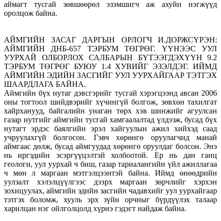
аймагт тусгай зөвшөөрөл эзэмшигч аж ахуйн нэгжүүд
оролцож байна.
АЙМГИЙН ЗАСАГ ДАРГЫН ОРЛОГЧ И.ДОРЖСҮРЭН:
АЙМГИЙН ДНБ-657 ТЭРБУМ ТӨГРӨГ. ҮҮНЭЭС УУЛ
УУРХАЙ ОЛБОРЛОХ САЛБАРЫН БҮТЭЭГДЭХҮҮН 9.2
ТЭРБУМ ТӨГРӨГ БУЮУ 1.4 ХУВИЙГ ЭЗЭЛДЭГ. ИЙМД
АЙМГИЙН ЭДИЙН ЗАСГИЙГ УУЛ УУРХАЙГААР ТЭТГЭХ
ШААРДЛАГА БАЙНА.
Аймгийн бүх нутаг дэвсгэрийг тусгай хэрэгцээнд авсан 2006
оны тогтоол шийдвэрийг хүчингүй болгож, зөвхөн тахилгат
хайрханууд, байгалийн унаган төрх хэв шинжийг агуулсан
газар нутгийг аймгийн тусгай хамгаалалтад үлдээж, бусад бүх
нутагт эрдэс баялгийн эрэл хайгуулын ажил хийхэд саад
учруулахгүй болгосон. Гэвч хөрөнгө оруулагчид манай
аймгаас дөлж, бусад аймгуудад хөрөнгө оруулдаг болсон. Энэ
нь иргэдийн эсэргүүцэлтэй холбоотой. Ер нь дан ганц
геологи, уул уурхай ч биш, газар тариалангийн үйл ажиллагаа
ч мөн л маргаан мэтгэлцээнтэй байна. Иймд өнөөдрийн
уулзалт хэлэлцүүлгээс дээрх маргаан зөрчлийг хэрхэн
зохицуулах, аймгийн эдийн засгийн чадавхийг уул уурхайгаар
тэтгэх боломж, хууль эрх зүйн орчныг бүрдүүлэх талаар
харилцан нэг ойлголцолд хүрнэ гэдэгт найдаж байна.