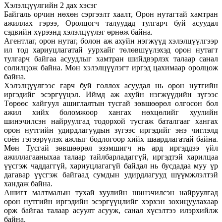
Хэлэлцүүлгийн 2 дах хэсэг
Байгаль орчин нөхөн сэргээлт хаалт, Орон нутагтай хамтран
ажиллах гэрээ, Оролцогч талуудад тулгарч буй асуудал
сэдвийн хүрээнд хэлэлцүүлэг өрнөж байна.
Агентлаг, орон нутаг, болон аж ахуйн нэгжүүд хэлэлцүүлгээр
ил тод хариуцлагатай уурхайг төлөвшүүлэхэд орон нутагт
тулгарч байгаа асуудлыг хамтран шийдвэрлэх талаар санал
солилцож байна. Мөн хэлэлцүүлэгт иргэд цахимаар оролцож
байна.
Хэлэлцүүлгээс гарч буй голлох асуудал нь орон нутгийн
иргэдийг эсэргүүцэл. Иймд аж ахуйн нэгжүүдийн зүгээс
Төрөөс хайгуул ашиглалтын тусгай зөвшөөрөл олгосон бол
ажил хийх боломжоор хангах нөхцөлийг хуулийн
шинэчилсэн найруулгад тодорхой тусгаж баталгааг хангах
орон нутгийн удирдлагуудын зүгээс иргэдийг энэ чиглэлд
соён гэгээрүүлэх ажлыг бодлогоор хийх шаардлагатай байна.
Мөн Тусгай зөвшөөрөл эзэмшигч нь ард иргэддээ үйл
ажиллагааныхаа талаар тайлбарладаггүй, иргэдтэй харилцаа
үүсгэж чаддаггүй, хариуцлагагүй байдал нь бусдадаа муу үр
дагавар үүсгэж байгаад сумдын удирдлагууд шүүмжлэлтэй
хандаж байна.
Ашигт малтмалын тухай хуулийн шинэчилсэн найруулгад
орон нутгийн иргэдийн эсэргүүцлийг хэрхэн зохицуулахаар
орж байгаа талаар асуулт асууж, санал хүсэлтээ илэрхийлж
байна.