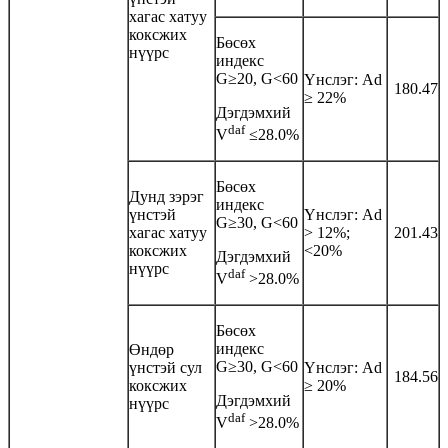
хагас хатуу
коксжих
Бөсөх
нүүрс
индекс
G≥20, G<60
Үнслэг: Аd
180.47
≥ 22%
Дэгдэмхий
daf
V
≤28.0%
Бөсөх
Дунд зэрэг
индекс
үнстэй
Үнслэг: Аd
G≥30, G<60
хагас хатуу
> 12%;
201.43
коксжих
<20%
Дэгдэмхий
нүүрс
daf
V
>28.0%
Бөсөх
индекс
Өндөр
G≥30, G<60
үнстэй сул
Үнслэг: Аd
184.56
коксжих
≥ 20%
Дэгдэмхий
нүүрс
daf
V
>28.0%