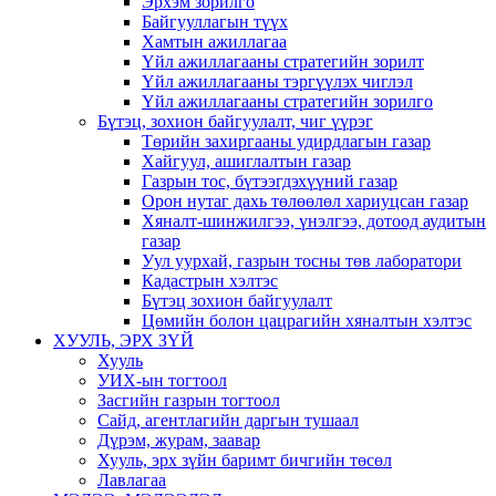
Эрхэм зорилго
Байгууллагын түүх
Хамтын ажиллагаа
Үйл ажиллагааны стратегийн зорилт
Үйл ажиллагааны тэргүүлэх чиглэл
Үйл ажиллагааны стратегийн зорилго
Бүтэц, зохион байгуулалт, чиг үүрэг
Төрийн захиргааны удирдлагын газар
Хайгуул, ашиглалтын газар
Газрын тос, бүтээгдэхүүний газар
Орон нутаг дахь төлөөлөл хариуцсан газар
Хяналт-шинжилгээ, үнэлгээ, дотоод аудитын
газар
Уул уурхай, газрын тосны төв лаборатори
Кадастрын хэлтэс
Бүтэц зохион байгуулалт
Цөмийн болон цацрагийн хяналтын хэлтэс
ХУУЛЬ, ЭРХ ЗҮЙ
Хууль
УИХ-ын тогтоол
Засгийн газрын тогтоол
Сайд, агентлагийн даргын тушаал
Дүрэм, журам, заавар
Хууль, эрх зүйн баримт бичгийн төсөл
Лавлагаа