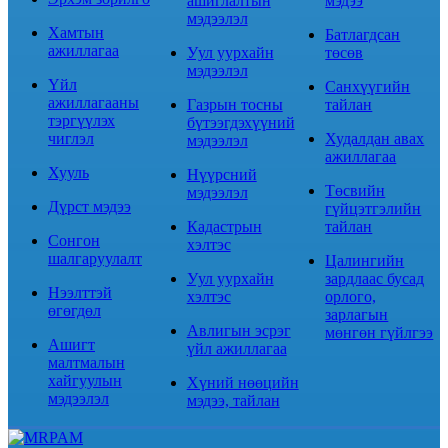
ашиглалтын
мэдээ
мэдээлэл
Хамтын
Батлагдсан
ажиллагаа
Уул уурхайн
төсөв
мэдээлэл
Үйл
Санхүүгийн
ажиллагааны
Газрын тосны
тайлан
тэргүүлэх
бүтээгдэхүүний
чиглэл
Худалдан авах
мэдээлэл
ажиллагаа
Хууль
Нүүрсний
Төсвийн
мэдээлэл
Дүрст мэдээ
гүйцэтгэлийн
Кадастрын
тайлан
Сонгон
хэлтэс
шалгаруулалт
Цалингийн
Уул уурхайн
зардлаас бусад
Нээлттэй
хэлтэс
орлого,
өгөгдөл
зарлагын
Авлигын эсрэг
мөнгөн гүйлгээ
Ашигт
үйл ажиллагаа
малтмалын
хайгуулын
Хүний нөөцийн
мэдээлэл
мэдээ, тайлан