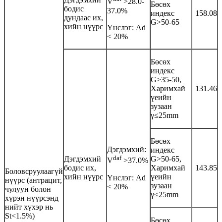
V
>28.0-
Бөсөх
бодис
37.0%
индекс
158.08
дундаас их,
G>50-65
хийн нүүрс
Үнслэг: Аd
< 20%
Бөсөх
индекс
G>35-50,
Харимхай
131.46
үеийн
зузаан
γ≤25mm
Бөсөх
Дэгдэмхий:
индекс
daf
Дэгдэмхий
G>50-65,
V
>37.0%
бодис их,
Харимхай
143.85
Боловсруулаагүй
хийн нүүрс
үеийн
Үнслэг: Аd
нүүрс (антрацит,
зузаан
< 20%
чулуун болон
γ≤25mm
хүрэн нүүрсэнд
нийт хүхэр нь
St<1.5%)
Бөсөх