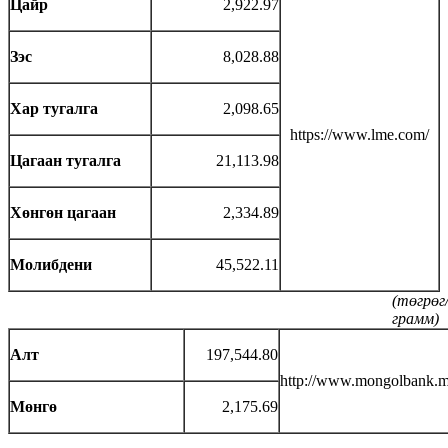
Цайр
2,922.97
Зэс
8,028.88
Хар тугалга
2,098.65
https://www.lme.com/
Цагаан тугалга
21,113.98
Хөнгөн цагаан
2,334.89
Молибдени
45,522.11
(төгрөг
грамм)
Алт
197,544.80
http://www.mongolbank.m
Мөнгө
2,175.69