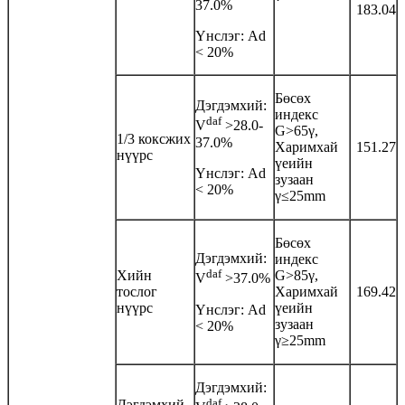
37.0%
183.04
Үнслэг: Аd
< 20%
Бөсөх
Дэгдэмхий:
индекс
daf
V
>28.0-
G>65γ,
1/3 коксжих
37.0%
Харимхай
151.27
нүүрс
үеийн
Үнслэг: Аd
зузаан
< 20%
γ≤25mm
Бөсөх
Дэгдэмхий:
индекс
daf
Хийн
G>85γ,
V
>37.0%
тослог
Харимхай
169.42
нүүрс
үеийн
Үнслэг: Аd
зузаан
< 20%
γ≥25mm
Дэгдэмхий:
daf
Дэгдэмхий