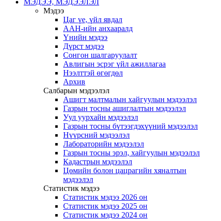
МЭДЭЭ, МЭДЭЭЛЭЛ
Мэдээ
Цаг үе, үйл явдал
ААН-ийн анхааралд
Үнийн мэдээ
Дүрст мэдээ
Сонгон шалгаруулалт
Авлигын эсрэг үйл ажиллагаа
Нээлттэй өгөгдөл
Архив
Салбарын мэдээлэл
Ашигт малтмалын хайгуулын мэдээлэл
Газрын тосны ашиглалтын мэдээлэл
Уул уурхайн мэдээлэл
Газрын тосны бүтээгдэхүүний мэдээлэл
Нүүрсний мэдээлэл
Лабораторийн мэдээлэл
Газрын тосны эрэл, хайгуулын мэдээлэл
Кадастрын мэдээлэл
Цөмийн болон цацрагийн хяналтын
мэдээлэл
Статистик мэдээ
Статистик мэдээ 2026 он
Статистик мэдээ 2025 он
Статистик мэдээ 2024 он