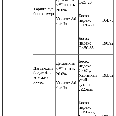
G≤5-20
daf
V
>10.0-
Тарчиг, сул
20.0%
бөсөх нүүрс
Бөсөх
Үнслэг: Аd
индекс
164.75
< 20%
G≤20-50
Бөсөх
индекс
190.92
G≤50-65
Бөсөх
Дэгдэмхий:
индекс
daf
Дэгдэмхий
V
>10.0-
G≤65γ,
бодис бага,
20.0%
Харимхай
193.82
коксжих
үеийн
нүүрс
Үнслэг: Аd
зузаан
< 20%
γ≤25mm
Бөсөх
индекс
G≤50-65,