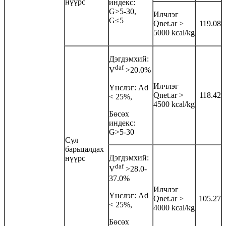
нүүрс
индекс:
G>5-30,
Илчлэг
G≤5
Qnet.ar >
119.08
5000 kcal/kg
Дэгдэмхий:
daf
V
>20.0%
Илчлэг
Үнслэг: Аd
Qnet.ar >
118.42
< 25%,
4500 kcal/kg
Бөсөх
индекс:
G>5-30
Сул
барьцалдах
Дэгдэмхий:
нүүрс
daf
V
>28.0-
37.0%
Илчлэг
Үнслэг: Аd
Qnet.ar >
105.27
< 25%,
4000 kcal/kg
Бөсөх