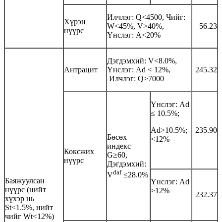
Илчлэг: Q<4500, Чийг:
Хүрэн
W<45%, V>40%,
56.23
нүүрс
Үнслэг: А<20%
Дэгдэмхий: V<8.0%,
Антрацит
Үнслэг: Аd < 12%,
245.32
Илчлэг: Q>7000
Үнслэг: Аd
≤ 10.5%;
Ad>10.5%;
235.90
Бөсөх
<12%
индекс
Коксжих
G≥60,
нүүрс
Дэгдэмхий:
daf
V
≤28.0%
Баяжуулсан
Үнслэг: Аd
нүүрс (нийт
≥12%
232.37
хүхэр нь
St<1.5%, нийт
чийг Wt<12%)