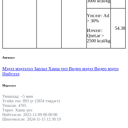
3000 kcal/kg
Үнслэг: Аd
> 30%
54.38
Илчлэг:
Qnet,ar >
2500 kcal/kg
Ангилал
Мэдээ мэдээлэл
Зарлал
Ханш үнэ
Видео мэдээ
Видео мэдээ
Нийтлэл
Мэдээлэл
Уншихад: ~5 мин
Үгийн тоо: 893 үг (5854 тэмдэгт)
Уншсан: 4765
Төрөл: Ханш үнэ
Нийтэлсэн: 2022-12-09 00:00:00
Шинэчилсэн: 2024-11-15 12:30:19