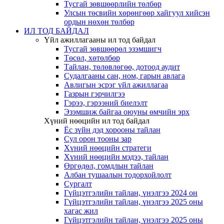
Тусгай зөвшөөрлийн төлбөр
Улсын төсвийн хөрөнгөөр хайгуул хийсэн
ордын нөхөн төлбөр
ИЛ ТОД БАЙДАЛ
Үйл ажиллагааны ил тод байдал
Тусгай зөвшөөрөл эзэмшигч
Төсөл, хөтөлбөр
Тайлан, төлөвлөгөө, дотоод аудит
Судалгааны сан, ном, гарын авлага
Авлигын эсрэг үйл ажиллагаа
Газрын гэрчилгээ
Гэрээ, гэрээний биелэлт
Эзэмшиж байгаа оюуны өмчийн эрх
Хүний нөөцийн ил тод байдал
Ёс зүйн дэд хорооны тайлан
Сул орон тооны зар
Хүний нөөцийн стратеги
Хүний нөөцийн мэдээ, тайлан
Өргөдөл, гомдлын тайлан
Албан тушаалын тодорхойлолт
Сургалт
Гүйцэтгэлийн тайлан, үнэлгээ 2024 он
Гүйцэтгэлийн тайлан, үнэлгээ 2025 оны
хагас жил
Гүйцэтгэлийн тайлан, үнэлгээ 2025 оны