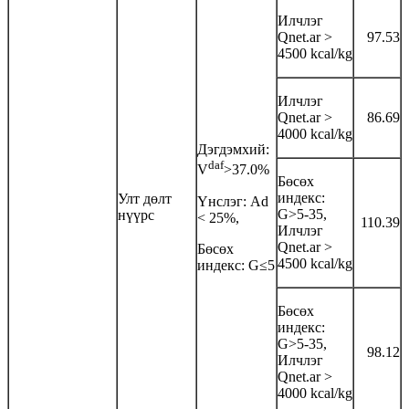
Илчлэг
Qnet.ar >
97.53
4500 kcal/kg
Илчлэг
Qnet.ar >
86.69
4000 kcal/kg
Дэгдэмхий:
daf
V
>37.0%
Бөсөх
индекс:
Улт дөлт
Үнслэг: Аd
G>5-35,
нүүрс
< 25%,
110.39
Илчлэг
Qnet.ar >
Бөсөх
4500 kcal/kg
индекс: G≤5
Бөсөх
индекс:
G>5-35,
98.12
Илчлэг
Qnet.ar >
4000 kcal/kg