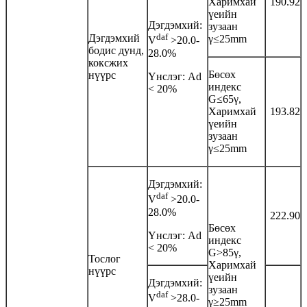
Харимхай
190.92
үеийн
Дэгдэмхий:
зузаан
daf
Дэгдэмхий
γ≤25mm
V
>20.0-
бодис дунд,
28.0%
коксжих
Бөсөх
нүүрс
Үнслэг: Аd
индекс
< 20%
G≤65γ,
Харимхай
193.82
үеийн
зузаан
γ≤25mm
Дэгдэмхий:
daf
V
>20.0-
28.0%
222.90
Бөсөх
Үнслэг: Аd
индекс
< 20%
G>85γ,
Тослог
Харимхай
нүүрс
үеийн
Дэгдэмхий:
зузаан
daf
V
>28.0-
γ≥25mm