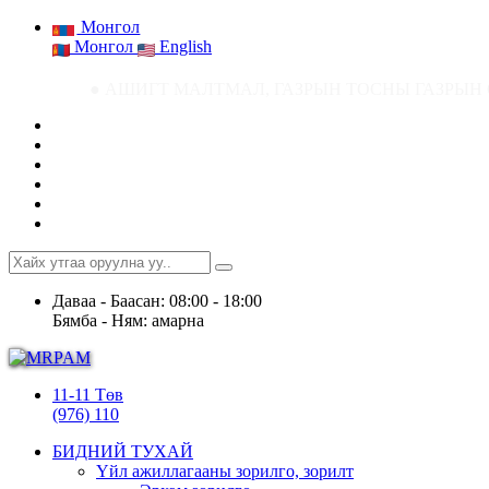
Монгол
Монгол
English
● АШИГТ МАЛТМАЛ, ГАЗРЫН ТОСНЫ ГАЗРЫН СТАТИСТИК МЭДЭЭ ● Аши
Даваа - Баасан: 08:00 - 18:00
Бямба - Ням: амарна
11-11 Төв
(976) 110
БИДНИЙ ТУХАЙ
Үйл ажиллагааны зорилго, зорилт