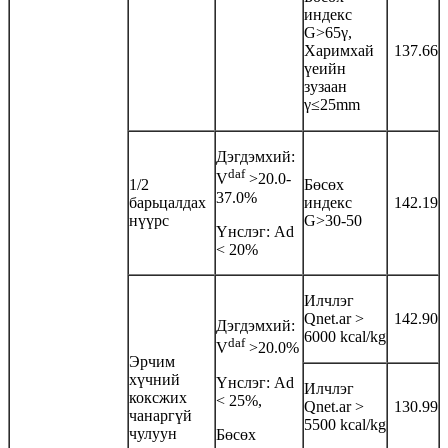
индекс
G>65γ,
Харимхай
137.66
үеийн
зузаан
γ≤25mm
Дэгдэмхий:
daf
V
>20.0-
1/2
Бөсөх
37.0%
барьцалдах
индекс
142.19
нүүрс
G>30-50
Үнслэг: Аd
< 20%
Илчлэг
Qnet.ar >
142.90
Дэгдэмхий:
6000 kcal/kg
daf
V
>20.0%
Эрчим
хүчний
Үнслэг: Аd
Илчлэг
коксжих
< 25%,
Qnet.ar >
130.99
чанаргүй
5500 kcal/kg
чулуун
Бөсөх