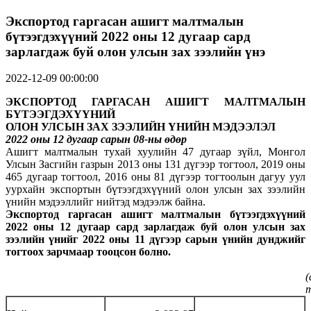
Экспортод гаргасан ашигт малтмалын
бүтээгдэхүүний 2022 оны 12 дугаар сард
зарлагдаж буй олон улсын зах зээлийн үнэ
2022-12-09 00:00:00
ЭКСПОРТОД ГАРГАСАН АШИГТ МАЛТМАЛЫН
БҮТЭЭГДЭХҮҮНИЙ
ОЛОН УЛСЫН ЗАХ ЗЭЭЛИЙН ҮНИЙН МЭДЭЭЛЭЛ
2022 оны 1
2
дугаар сарын 08-ны өдөр
Ашигт малтмалын тухай хуулийн 47 дугаар зүйл, Монгол
Улсын Засгийн газрын 2013 оны 131 дүгээр тогтоол, 2019 оны
465 дугаар тогтоол, 2016 оны 81 дүгээр тогтоолын дагуу уул
уурхайн экспортын бүтээгдэхүүний олон улсын зах зээлийн
үнийн мэдээллийг нийтэд мэдээлж байна.
Экспортод гаргасан ашигт малтмалын бүтээгдэхүүний
2022 оны
1
2 дугаар сард зарлагдаж буй олон улсын зах
зээлийн үнийг 2022 оны 11 дүгээр сарын үнийн дунджийг
тогтоох зарчмаар тооцсон болно.
(