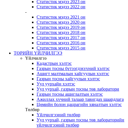
Статистик мэдээ 2023 он
Статистик мэдээ 2022 он
-
Статистик мэдээ 2021 он
Статистик мэдээ 2020 он
Статистик мэдээ 2019 он
Статистик мэдээ 2018 он
Статистик мэдээ 2017 он
Статистик мэдээ 2016 он
Статистик мэдээ 2015 он
ТӨРИЙН ҮЙЛЧИЛГЭЭ
Үйлчилгээ
Кадастрын хэлтэс
Газрын тосны бүтээгдэхүүний хэлтэс
Ашигт малтмалын хайгуулын хэлтэс
Газрын тосны хайгуулын хэлтэс
Уул уурхайн хэлтэс
Уул уурхай, газрын тосны төв лаборатори
Газрын тосны ашиглалтын хэлтэс
Ажиллах хүчний талаар тавигдах шаардлага
Цөмийн болон цацрагийн хяналтын хэлтэс
Төлбөр
Үйлчилгээний төлбөр
Уул уурхай, газрын тосны төв лабораторийн
үйлчилгээний төлбөр