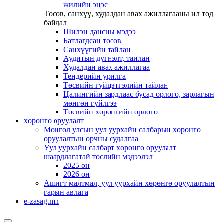
жилийн эцэс
Төсөв, санхүү, худалдан авах ажиллагааны ил тод
байдал
Шилэн дансны мэдээ
Батлагдсан төсөв
Санхүүгийн тайлан
Аудитын дүгнэлт, тайлан
Худалдан авах ажиллагаа
Тендерийн урилга
Төсвийн гүйцэтгэлийн тайлан
Цалингийн зардлаас бусад орлого, зарлагын
мөнгөн гүйлгээ
Төсвийн хөрөнгийн орлого
хөрөнгө оруулалт
Монгол улсын уул уурхайн салбарын хөрөнгө
оруулалтын орчны судалгаа
Уул уурхайн салбарт хөрөнгө оруулалт
шаардлагатай төслийн мэдээлэл
2025 он
2026 он
Ашигт малтмал, уул уурхайн хөрөнгө оруулалтын
гарын авлага
e-zasag.mn