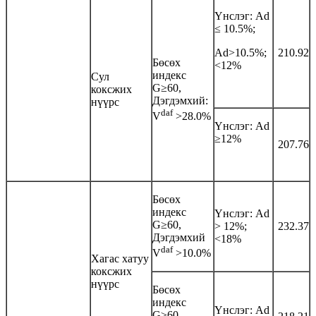
Үнслэг: Аd
≤ 10.5%;
Ad>10.5%;
210.92
Бөсөх
<12%
индекс
Сул
G≥60,
коксжих
Дэгдэмхий:
нүүрс
daf
V
>28.0%
Үнслэг: Аd
≥12%
207.76
Бөсөх
индекс
Үнслэг: Аd
G≥60,
> 12%;
232.37
Дэгдэмхий
<18%
daf
V
>10.0%
Хагас хатуу
коксжих
нүүрс
Бөсөх
индекс
Үнслэг: Аd
G≥60,