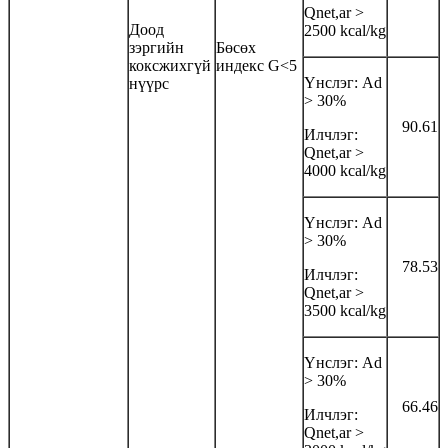
Qnet,ar >
Доод
2500 kcal/kg
зэргийн
Бөсөх
коксжихгүй
индекс G<5
Үнслэг: Аd
нүүрс
> 30%
90.61
Илчлэг:
Qnet,ar >
4000 kcal/kg
Үнслэг: Аd
> 30%
78.53
Илчлэг:
Qnet,ar >
3500 kcal/kg
Үнслэг: Аd
> 30%
66.46
Илчлэг:
Qnet,ar >