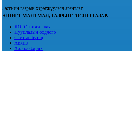
Засгийн газрын хэрэгжүүлэгч агентлаг
АШИГТ МАЛТМАЛ, ГАЗРЫН ТОСНЫ ГАЗАР.
ЛОГО татаж авах
Нууцлалын бодлого
Сайтын бүтэц
Архив
Холбоо барих