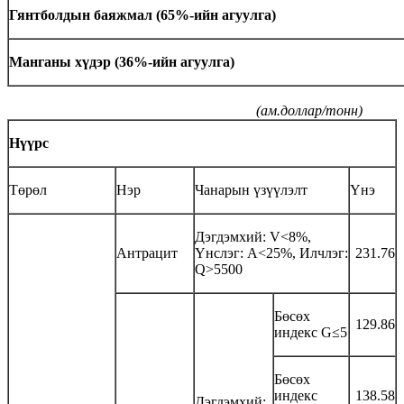
Гянтболдын баяжмал (65%-ийн агуулга)
Манганы хүдэр (36%-ийн агуулга)
(ам.доллар/тонн)
Нүүрс
Төрөл
Нэр
Чанарын үзүүлэлт
Үнэ
Дэгдэмхий: V<8%,
Антрацит
Үнслэг: А<25%, Илчлэг:
231.76
Q>5500
Бөсөх
129.86
индекс G≤5
Бөсөх
индекс
138.58
Дэгдэмхий: