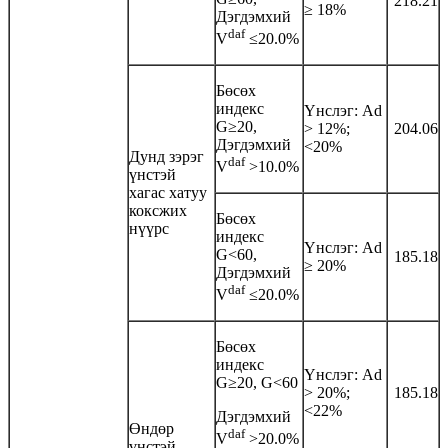
218.21
≥ 18%
Дэгдэмхий
daf
V
≤20.0%
Бөсөх
индекс
Үнслэг: Аd
G≥20,
> 12%;
204.06
Дэгдэмхий
<20%
Дунд зэрэг
daf
V
>10.0%
үнстэй
хагас хатуу
коксжих
Бөсөх
нүүрс
индекс
Үнслэг: Аd
G<60,
185.18
≥ 20%
Дэгдэмхий
daf
V
≤20.0%
Бөсөх
индекс
Үнслэг: Аd
G≥20, G<60
> 20%;
185.18
<22%
Дэгдэмхий
Өндөр
daf
V
>20.0%
үнстэй