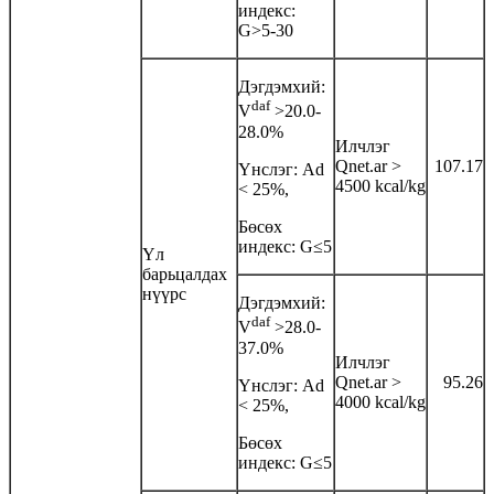
индекс:
G>5-30
Дэгдэмхий:
daf
V
>20.0-
28.0%
Илчлэг
Qnet.ar >
107.17
Үнслэг: Аd
4500 kcal/kg
< 25%,
Бөсөх
индекс: G≤5
Үл
барьцалдах
нүүрс
Дэгдэмхий:
daf
V
>28.0-
37.0%
Илчлэг
Qnet.ar >
95.26
Үнслэг: Аd
4000 kcal/kg
< 25%,
Бөсөх
индекс: G≤5