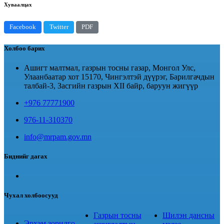
Хуваалцах
Facebook
Twitter
PDF
Холбоо барих
Ашигт малтмал, газрын тосны газар, Монгол Улс,
Улаанбаатар хот 15170, Чингэлтэй дүүрэг, Барилгачдын
талбай-3, Засгийн газрын XII байр, баруун жигүүр
+976 77771900
976-11-310370
info@mrpam.gov.mn
Биднийг дагах
Чухал холбоосууд
Газрын тосны
Шилэн дансны
Эрхэм зорилго