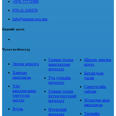
+976 77771900
976-11-310370
info@mrpam.gov.mn
Биднийг дагах
Чухал холбоосууд
Газрын тосны
Шилэн дансны
Эрхэм зорилго
ашиглалтын
мэдээ
мэдээлэл
Хамтын
Батлагдсан
ажиллагаа
Уул уурхайн
төсөв
мэдээлэл
Үйл
Санхүүгийн
ажиллагааны
Газрын тосны
тайлан
тэргүүлэх
бүтээгдэхүүний
чиглэл
Худалдан авах
мэдээлэл
ажиллагаа
Хууль
Нүүрсний
Төсвийн
мэдээлэл