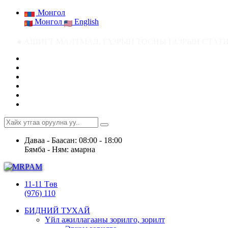
Монгол
Монгол
English
 АШИГТ МАЛТМАЛ, ГАЗРЫН ТОСНЫ ГАЗРЫН СТАТИСТИК МЭДЭЭ ● Ашигт м
Даваа - Баасан: 08:00 - 18:00
Бямба - Ням: амарна
11-11 Төв
(976) 110
БИДНИЙ ТУХАЙ
Үйл ажиллагааны зорилго, зорилт