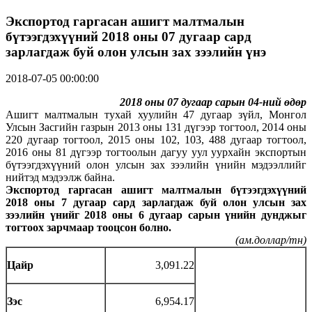
Экспортод гаргасан ашигт малтмалын
бүтээгдэхүүний 2018 оны 07 дугаар сард
зарлагдаж буй олон улсын зах зээлийн үнэ
2018-07-05 00:00:00
2018 оны
0
7
дугаар сарын
04-
ний өдөр
Ашигт малтмалын тухай хуулийн 47 дугаар зүйл, Монгол
Улсын Засгийн газрын 2013 оны 131 дүгээр тогтоол, 2014 оны
220 дугаар тогтоол, 2015 оны 102, 103, 488 дугаар тогтоол,
2016 оны 81 дүгээр тогтоолын дагуу уул уурхайн экспортын
бүтээгдэхүүний олон улсын зах зээлийн үнийн мэдээллийг
нийтэд мэдээлж байна.
Экспортод гаргасан ашигт малтмалын бүтээгдэхүүний
2018 оны 7 дугаар сард зарлагдаж буй олон улсын зах
зээлийн үнийг 2018 оны 6 дугаар сарын үнийн дунджыг
тогтоох зарчмаар тооцсон болно.
(ам.доллар/тн)
Цайр
3,091.22
Зэс
6,954.17