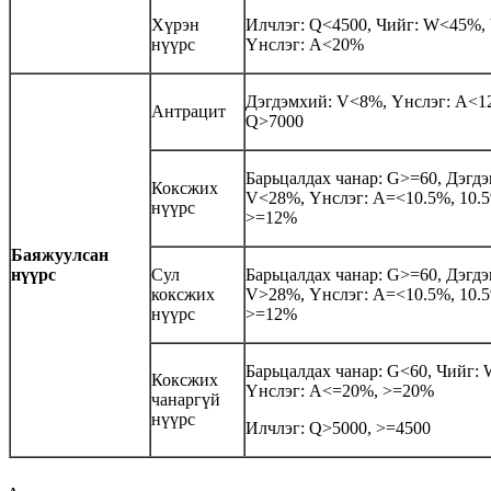
Хүрэн
Илчлэг: Q<4500, Чийг: W<45%
нүүрс
Үнслэг: A<20%
Дэгдэмхий: V<8%, Үнслэг: A<1
Антрацит
Q>7000
Барьцалдах чанар: G>=60, Дэгд
Коксжих
V<28%, Үнслэг: A=<10.5%, 10.
нүүрс
>=12%
Баяжуулсан
нүүрс
Сул
Барьцалдах чанар: G>=60, Дэгд
коксжих
V>28%, Үнслэг: A=<10.5%, 10.
нүүрс
>=12%
Барьцалдах чанар: G<60, Чийг: 
Коксжих
Үнслэг: A<=20%, >=20%
чанаргүй
нүүрс
Илчлэг: Q>5000, >=4500