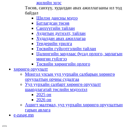
жилийн эцэс
Төсөв, санхүү, худалдан авах ажиллагааны ил тод
байдал
Шилэн дансны мэдээ
Батлагдсан төсөв
Санхүүгийн тайлан
Аудитын дүгнэлт, тайлан
Худалдан авах ажиллагаа
Тендерийн урилга
Төсвийн гүйцэтгэлийн тайлан
Цалингийн зардлаас бусад орлого, зарлагын
мөнгөн гүйлгээ
Төсвийн хөрөнгийн орлого
хөрөнгө оруулалт
Монгол улсын уул уурхайн салбарын хөрөнгө
оруулалтын орчны судалгаа
Уул уурхайн салбарт хөрөнгө оруулалт
шаардлагатай төслийн мэдээлэл
2025 он
2026 он
Ашигт малтмал, уул уурхайн хөрөнгө оруулалтын
гарын авлага
e-zasag.mn