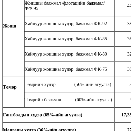
Жоншны баяжмал /флотацийн баяжмал/
47
ФФ-95
Хайлуур жоншны хүдэр, баяжмал ФК-92
38
Жонш
Хайлуур жоншны хүдэр, баяжмал ФК-85
36
Хайлуур жоншны хүдэр, баяжмал ФК-80
32
Хайлуур жоншны хүдэр, баяжмал ФК-75
30
Төмрийн хүдэр (56%-ийн агуулга)
3
Төмөр
Төмрийн баяжмал (60%-ийн агуулга)
5
Гянтболдын хүдэр (65%-ийн агуулга)
17,3
Манганы хүдэр
(36%-
ийн агуулга
)
2