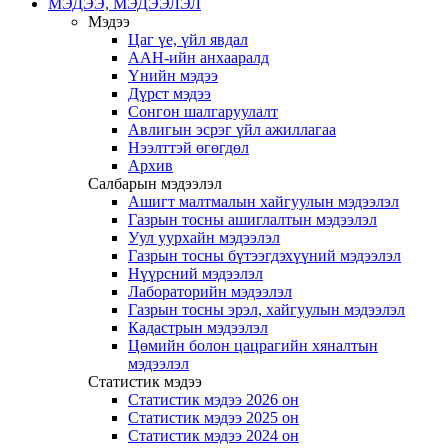
МЭДЭЭ, МЭДЭЭЛЭЛ
Мэдээ
Цаг үе, үйл явдал
ААН-ийн анхааралд
Үнийн мэдээ
Дүрст мэдээ
Сонгон шалгаруулалт
Авлигын эсрэг үйл ажиллагаа
Нээлттэй өгөгдөл
Архив
Салбарын мэдээлэл
Ашигт малтмалын хайгуулын мэдээлэл
Газрын тосны ашиглалтын мэдээлэл
Уул уурхайн мэдээлэл
Газрын тосны бүтээгдэхүүний мэдээлэл
Нүүрсний мэдээлэл
Лабораторийн мэдээлэл
Газрын тосны эрэл, хайгуулын мэдээлэл
Кадастрын мэдээлэл
Цөмийн болон цацрагийн хяналтын
мэдээлэл
Статистик мэдээ
Статистик мэдээ 2026 он
Статистик мэдээ 2025 он
Статистик мэдээ 2024 он