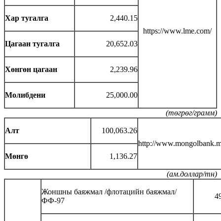
Хар тугалга
2,440.15
https://www.lme.com/
Цагаан тугалга
20,652.03
Хөнгөн цагаан
2,239.96
Молибдени
25,000.00
(төгрөг/грамм)
Алт
100,063.26
http://www.mongolbank.m
Мөнгө
1,136.27
(ам.доллар/тн)
Жоншны баяжмал /флотацийн баяжмал/
49
ФФ-97