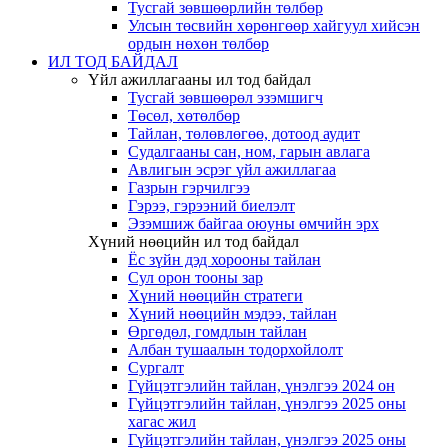
Тусгай зөвшөөрлийн төлбөр
Улсын төсвийн хөрөнгөөр хайгуул хийсэн
ордын нөхөн төлбөр
ИЛ ТОД БАЙДАЛ
Үйл ажиллагааны ил тод байдал
Тусгай зөвшөөрөл эзэмшигч
Төсөл, хөтөлбөр
Тайлан, төлөвлөгөө, дотоод аудит
Судалгааны сан, ном, гарын авлага
Авлигын эсрэг үйл ажиллагаа
Газрын гэрчилгээ
Гэрээ, гэрээний биелэлт
Эзэмшиж байгаа оюуны өмчийн эрх
Хүний нөөцийн ил тод байдал
Ёс зүйн дэд хорооны тайлан
Сул орон тооны зар
Хүний нөөцийн стратеги
Хүний нөөцийн мэдээ, тайлан
Өргөдөл, гомдлын тайлан
Албан тушаалын тодорхойлолт
Сургалт
Гүйцэтгэлийн тайлан, үнэлгээ 2024 он
Гүйцэтгэлийн тайлан, үнэлгээ 2025 оны
хагас жил
Гүйцэтгэлийн тайлан, үнэлгээ 2025 оны