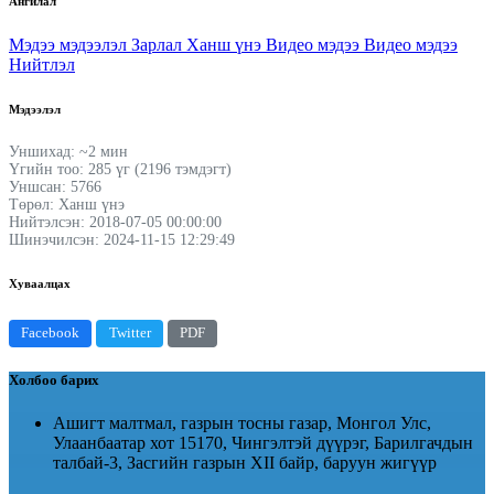
Ангилал
Мэдээ мэдээлэл
Зарлал
Ханш үнэ
Видео мэдээ
Видео мэдээ
Нийтлэл
Мэдээлэл
Уншихад: ~2 мин
Үгийн тоо: 285 үг (2196 тэмдэгт)
Уншсан: 5766
Төрөл: Ханш үнэ
Нийтэлсэн: 2018-07-05 00:00:00
Шинэчилсэн: 2024-11-15 12:29:49
Хуваалцах
Facebook
Twitter
PDF
Холбоо барих
Ашигт малтмал, газрын тосны газар, Монгол Улс,
Улаанбаатар хот 15170, Чингэлтэй дүүрэг, Барилгачдын
талбай-3, Засгийн газрын XII байр, баруун жигүүр