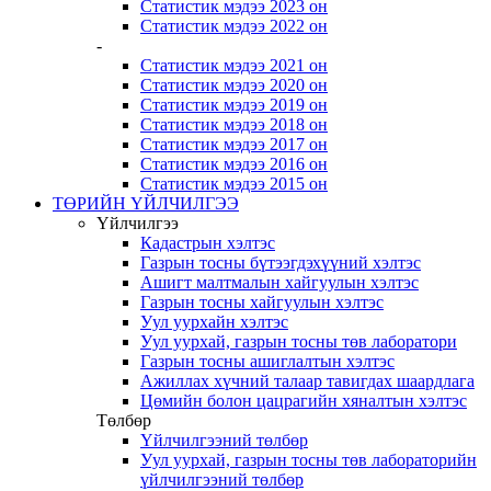
Статистик мэдээ 2023 он
Статистик мэдээ 2022 он
-
Статистик мэдээ 2021 он
Статистик мэдээ 2020 он
Статистик мэдээ 2019 он
Статистик мэдээ 2018 он
Статистик мэдээ 2017 он
Статистик мэдээ 2016 он
Статистик мэдээ 2015 он
ТӨРИЙН ҮЙЛЧИЛГЭЭ
Үйлчилгээ
Кадастрын хэлтэс
Газрын тосны бүтээгдэхүүний хэлтэс
Ашигт малтмалын хайгуулын хэлтэс
Газрын тосны хайгуулын хэлтэс
Уул уурхайн хэлтэс
Уул уурхай, газрын тосны төв лаборатори
Газрын тосны ашиглалтын хэлтэс
Ажиллах хүчний талаар тавигдах шаардлага
Цөмийн болон цацрагийн хяналтын хэлтэс
Төлбөр
Үйлчилгээний төлбөр
Уул уурхай, газрын тосны төв лабораторийн
үйлчилгээний төлбөр