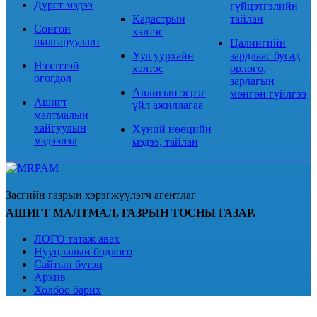
Дүрст мэдээ
гүйцэтгэлийн
Кадастрын
тайлан
Сонгон
хэлтэс
шалгаруулалт
Цалингийн
Уул уурхайн
зардлаас бусад
Нээлттэй
хэлтэс
орлого,
өгөгдөл
зарлагын
Авлигын эсрэг
мөнгөн гүйлгээ
Ашигт
үйл ажиллагаа
малтмалын
хайгуулын
Хүний нөөцийн
мэдээлэл
мэдээ, тайлан
Засгийн газрын хэрэгжүүлэгч агентлаг
АШИГТ МАЛТМАЛ, ГАЗРЫН ТОСНЫ ГАЗАР.
ЛОГО татаж авах
Нууцлалын бодлого
Сайтын бүтэц
Архив
Холбоо барих