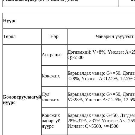
Нүүрс
Төрөл
Нэр
Чанарын үзүүлэлт
Дэгдэмхий: V<8%, Үнслэг: A<2
Антрацит
Q>5500
Барьцалдах чанар: G>=50, Дэгд
Коксжих
<28%, Үнслэг: A<12.5%, 12.5%
Сул
Барьцалдах чанар: G>=50, Дэгд
Боловсруулаагүй
коксжих
V>28%, Үнслэг: A<12.5%, 12.5
нүүрс
Коксжих
Барьцалдах чанар: G<50, Дэгдэ
чанаргүй
28%-37%, >37% Үнслэг: A<=25
нүүрс
Илчлэг: Q>5500, >=4500