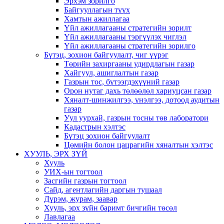
Эрхэм зорилго
Байгууллагын түүх
Хамтын ажиллагаа
Үйл ажиллагааны стратегийн зорилт
Үйл ажиллагааны тэргүүлэх чиглэл
Үйл ажиллагааны стратегийн зорилго
Бүтэц, зохион байгуулалт, чиг үүрэг
Төрийн захиргааны удирдлагын газар
Хайгуул, ашиглалтын газар
Газрын тос, бүтээгдэхүүний газар
Орон нутаг дахь төлөөлөл хариуцсан газар
Хяналт-шинжилгээ, үнэлгээ, дотоод аудитын
газар
Уул уурхай, газрын тосны төв лаборатори
Кадастрын хэлтэс
Бүтэц зохион байгуулалт
Цөмийн болон цацрагийн хяналтын хэлтэс
ХУУЛЬ, ЭРХ ЗҮЙ
Хууль
УИХ-ын тогтоол
Засгийн газрын тогтоол
Сайд, агентлагийн даргын тушаал
Дүрэм, журам, заавар
Хууль, эрх зүйн баримт бичгийн төсөл
Лавлагаа