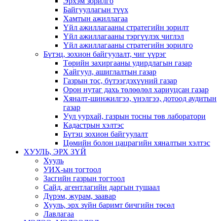
Эрхэм зорилго
Байгууллагын түүх
Хамтын ажиллагаа
Үйл ажиллагааны стратегийн зорилт
Үйл ажиллагааны тэргүүлэх чиглэл
Үйл ажиллагааны стратегийн зорилго
Бүтэц, зохион байгуулалт, чиг үүрэг
Төрийн захиргааны удирдлагын газар
Хайгуул, ашиглалтын газар
Газрын тос, бүтээгдэхүүний газар
Орон нутаг дахь төлөөлөл хариуцсан газар
Хяналт-шинжилгээ, үнэлгээ, дотоод аудитын
газар
Уул уурхай, газрын тосны төв лаборатори
Кадастрын хэлтэс
Бүтэц зохион байгуулалт
Цөмийн болон цацрагийн хяналтын хэлтэс
ХУУЛЬ, ЭРХ ЗҮЙ
Хууль
УИХ-ын тогтоол
Засгийн газрын тогтоол
Сайд, агентлагийн даргын тушаал
Дүрэм, журам, заавар
Хууль, эрх зүйн баримт бичгийн төсөл
Лавлагаа