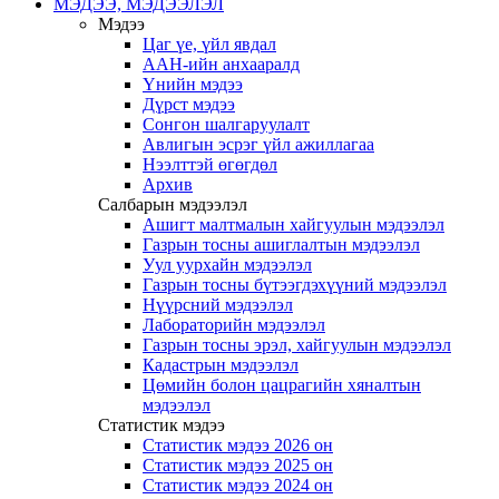
МЭДЭЭ, МЭДЭЭЛЭЛ
Мэдээ
Цаг үе, үйл явдал
ААН-ийн анхааралд
Үнийн мэдээ
Дүрст мэдээ
Сонгон шалгаруулалт
Авлигын эсрэг үйл ажиллагаа
Нээлттэй өгөгдөл
Архив
Салбарын мэдээлэл
Ашигт малтмалын хайгуулын мэдээлэл
Газрын тосны ашиглалтын мэдээлэл
Уул уурхайн мэдээлэл
Газрын тосны бүтээгдэхүүний мэдээлэл
Нүүрсний мэдээлэл
Лабораторийн мэдээлэл
Газрын тосны эрэл, хайгуулын мэдээлэл
Кадастрын мэдээлэл
Цөмийн болон цацрагийн хяналтын
мэдээлэл
Статистик мэдээ
Статистик мэдээ 2026 он
Статистик мэдээ 2025 он
Статистик мэдээ 2024 он