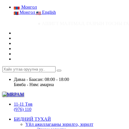
Монгол
Монгол
English
● АШИГТ МАЛТМАЛ, ГАЗРЫН ТОСНЫ ГАЗРЫН СТАТИСТИК М
Даваа - Баасан: 08:00 - 18:00
Бямба - Ням: амарна
11-11 Төв
(976) 110
БИДНИЙ ТУХАЙ
Үйл ажиллагааны зорилго, зорилт