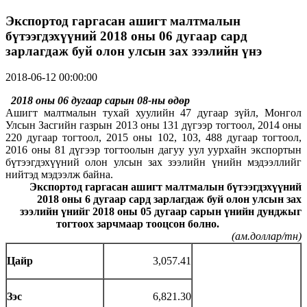
Экспортод гаргасан ашигт малтмалын
бүтээгдэхүүний 2018 оны 06 дугаар сард
зарлагдаж буй олон улсын зах зээлийн үнэ
2018-06-12 00:00:00
2018 оны
0
6
дугаар сарын 0
8
-ны өдөр
Ашигт малтмалын тухай хуулийн 47 дугаар зүйл, Монгол
Улсын Засгийн газрын 2013 оны 131 дүгээр тогтоол, 2014 оны
220 дугаар тогтоол, 2015 оны 102, 103, 488 дугаар тогтоол,
2016 оны 81 дүгээр тогтоолын дагуу уул уурхайн экспортын
бүтээгдэхүүний олон улсын зах зээлийн үнийн мэдээллийг
нийтэд мэдээлж байна.
Экспортод гаргасан ашигт малтмалын бүтээгдэхүүний
2018 оны 6 дугаар сард зарлагдаж буй олон улсын зах
зээлийн үнийг 2018 оны 05 дугаар сарын үнийн дунджыг
тогтоох зарчмаар тооцсон болно.
(ам.доллар/тн)
Цайр
3,057.41
Зэс
6,821.30