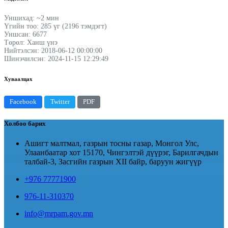
Уншихад: ~2 мин
Үгийн тоо: 285 үг (2196 тэмдэгт)
Уншсан: 6677
Төрөл: Ханш үнэ
Нийтэлсэн: 2018-06-12 00:00:00
Шинэчилсэн: 2024-11-15 12:29:49
Хуваалцах
Facebook
Twitter
PDF
Холбоо барих
Ашигт малтмал, газрын тосны газар, Монгол Улс,
Улаанбаатар хот 15170, Чингэлтэй дүүрэг, Барилгачдын
талбай-3, Засгийн газрын XII байр, баруун жигүүр
+976 77771900
976-11-310370
info@mrpam.gov.mn