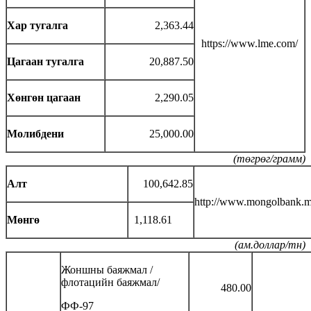
Хар тугалга
2,363.44
https://www.lme.com/
Цагаан тугалга
20,887.50
Хөнгөн цагаан
2,290.05
Молибдени
25,000.00
(төгрөг/грамм)
Алт
100,642.85
http://www.mongolbank.m
Мөнгө
1,118.61
(ам.доллар/тн)
Жоншны баяжмал /
флотацийн баяжмал/
480.00
ФФ-97