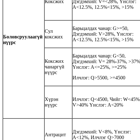
Коксжих
Дэгдэмхий: V=<28%, Үнслэг:
A<12.5%, 12.5%<15%, >15%
Барьцалдах чанар: G>=50,
Сул
Дэгдэмхий: V>28%, Үнслэг:
Боловсруулаагүй
коксжих
A<12.5%, 12.5%<15%, >15%
нүүрс
Барьцалдах чанар: G<50,
Коксжих
Дэгдэмхий: V= 28%-37%, >37
чанаргүй
Үнслэг: A<=25%, >=25%
нүүрс
Илчлэг: Q>5500, >=4500
Хүрэн
Илчлэг: Q<4500, Чийг: W<45%
нүүрс
V>40% Үнслэг: A<20%
Дэгдэмхий: V<8%, Үнслэг:
Антрацит
A<12%, Илчлэг Q>7000