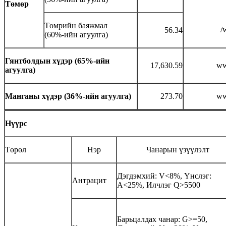
Төмөр
Төмрийн баяжмал
/
56.34
(60%-ийн агуулга)
Гянтболдын хүдэр (65%-ийн
17,630.59
ww
агуулга)
Манганы хүдэр
(36%-
ийн агуулга
)
273.70
ww
Нүүрс
Төрөл
Нэр
Чанарын үзүүлэлт
Дэгдэмхий: V<8%, Үнслэг:
Антрацит
A<25%, Илчлэг Q>5500
Барьцалдах чанар: G>=50,