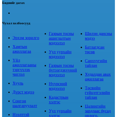
Биднийг дагах
Чухал холбоосууд
Газрын тосны
Шилэн дансны
Эрхэм зорилго
ашиглалтын
мэдээ
мэдээлэл
Хамтын
Батлагдсан
ажиллагаа
Уул уурхайн
төсөв
мэдээлэл
Үйл
Санхүүгийн
ажиллагааны
Газрын тосны
тайлан
тэргүүлэх
бүтээгдэхүүний
чиглэл
Худалдан авах
мэдээлэл
ажиллагаа
Хууль
Нүүрсний
Төсвийн
мэдээлэл
Дүрст мэдээ
гүйцэтгэлийн
Кадастрын
тайлан
Сонгон
хэлтэс
шалгаруулалт
Цалингийн
Уул уурхайн
зардлаас бусад
Нээлттэй
хэлтэс
орлого,