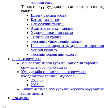
жилийн эцэс
Төсөв, санхүү, худалдан авах ажиллагааны ил тод
байдал
Шилэн дансны мэдээ
Батлагдсан төсөв
Санхүүгийн тайлан
Аудитын дүгнэлт, тайлан
Худалдан авах ажиллагаа
Тендерийн урилга
Төсвийн гүйцэтгэлийн тайлан
Цалингийн зардлаас бусад орлого, зарлагын
мөнгөн гүйлгээ
Төсвийн хөрөнгийн орлого
хөрөнгө оруулалт
Монгол улсын уул уурхайн салбарын хөрөнгө
оруулалтын орчны судалгаа
Уул уурхайн салбарт хөрөнгө оруулалт
шаардлагатай төслийн мэдээлэл
2025 он
2026 он
Ашигт малтмал, уул уурхайн хөрөнгө оруулалтын
гарын авлага
e-zasag.mn