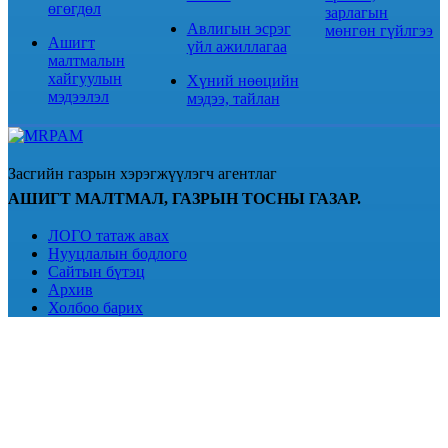
өгөгдөл
зарлагын
Авлигын эсрэг
мөнгөн гүйлгээ
Ашигт
үйл ажиллагаа
малтмалын
хайгуулын
Хүний нөөцийн
мэдээлэл
мэдээ, тайлан
Засгийн газрын хэрэгжүүлэгч агентлаг
АШИГТ МАЛТМАЛ, ГАЗРЫН ТОСНЫ ГАЗАР.
ЛОГО татаж авах
Нууцлалын бодлого
Сайтын бүтэц
Архив
Холбоо барих