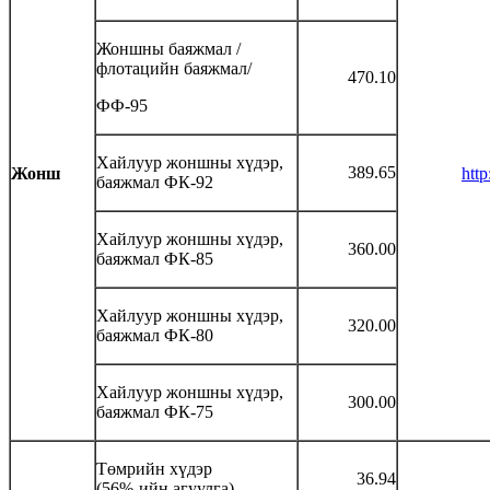
Жоншны баяжмал /
флотацийн баяжмал/
470.10
ФФ-95
Хайлуур жоншны хүдэр,
389.65
Жонш
htt
баяжмал ФК-92
Хайлуур жоншны хүдэр,
360.00
баяжмал ФК-85
Хайлуур жоншны хүдэр,
320.00
баяжмал ФК-80
Хайлуур жоншны хүдэр,
300.00
баяжмал ФК-75
Төмрийн хүдэр
36.94
(56%-ийн агуулга)