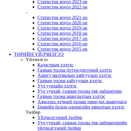
Статистик мэдээ 2023 он
Статистик мэдээ 2022 он
-
Статистик мэдээ 2021 он
Статистик мэдээ 2020 он
Статистик мэдээ 2019 он
Статистик мэдээ 2018 он
Статистик мэдээ 2017 он
Статистик мэдээ 2016 он
Статистик мэдээ 2015 он
ТӨРИЙН ҮЙЛЧИЛГЭЭ
Үйлчилгээ
Кадастрын хэлтэс
Газрын тосны бүтээгдэхүүний хэлтэс
Ашигт малтмалын хайгуулын хэлтэс
Газрын тосны хайгуулын хэлтэс
Уул уурхайн хэлтэс
Уул уурхай, газрын тосны төв лаборатори
Газрын тосны ашиглалтын хэлтэс
Ажиллах хүчний талаар тавигдах шаардлага
Цөмийн болон цацрагийн хяналтын хэлтэс
Төлбөр
Үйлчилгээний төлбөр
Уул уурхай, газрын тосны төв лабораторийн
үйлчилгээний төлбөр