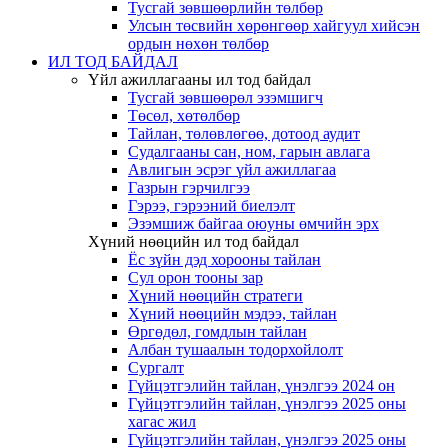
Тусгай зөвшөөрлийн төлбөр
Улсын төсвийн хөрөнгөөр хайгуул хийсэн
ордын нөхөн төлбөр
ИЛ ТОД БАЙДАЛ
Үйл ажиллагааны ил тод байдал
Тусгай зөвшөөрөл эзэмшигч
Төсөл, хөтөлбөр
Тайлан, төлөвлөгөө, дотоод аудит
Судалгааны сан, ном, гарын авлага
Авлигын эсрэг үйл ажиллагаа
Газрын гэрчилгээ
Гэрээ, гэрээний биелэлт
Эзэмшиж байгаа оюуны өмчийн эрх
Хүний нөөцийн ил тод байдал
Ёс зүйн дэд хорооны тайлан
Сул орон тооны зар
Хүний нөөцийн стратеги
Хүний нөөцийн мэдээ, тайлан
Өргөдөл, гомдлын тайлан
Албан тушаалын тодорхойлолт
Сургалт
Гүйцэтгэлийн тайлан, үнэлгээ 2024 он
Гүйцэтгэлийн тайлан, үнэлгээ 2025 оны
хагас жил
Гүйцэтгэлийн тайлан, үнэлгээ 2025 оны