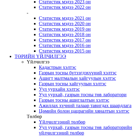
Статистик мэдээ 2023 он
Статистик мэдээ 2022 он
-
Статистик мэдээ 2021 он
Статистик мэдээ 2020 он
Статистик мэдээ 2019 он
Статистик мэдээ 2018 он
Статистик мэдээ 2017 он
Статистик мэдээ 2016 он
Статистик мэдээ 2015 он
ТӨРИЙН ҮЙЛЧИЛГЭЭ
Үйлчилгээ
Кадастрын хэлтэс
Газрын тосны бүтээгдэхүүний хэлтэс
Ашигт малтмалын хайгуулын хэлтэс
Газрын тосны хайгуулын хэлтэс
Уул уурхайн хэлтэс
Уул уурхай, газрын тосны төв лаборатори
Газрын тосны ашиглалтын хэлтэс
Ажиллах хүчний талаар тавигдах шаардлага
Цөмийн болон цацрагийн хяналтын хэлтэс
Төлбөр
Үйлчилгээний төлбөр
Уул уурхай, газрын тосны төв лабораторийн
үйлчилгээний төлбөр