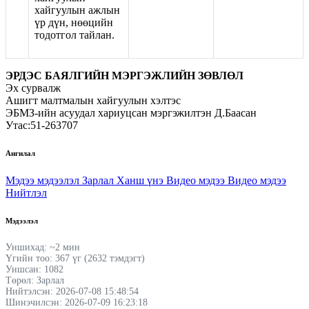
хайгуулын ажлын
үр дүн, нөөцийн
тодотгол тайлан.
ЭРДЭС БАЯЛГИЙН МЭРГЭЖЛИЙН ЗӨВЛӨЛ
Эх сурвалж
Ашигт малтмалын хайгуулын хэлтэс
ЭБМЗ-ийн асуудал хариуцсан мэргэжилтэн Д.Баасан
Утас:51-263707
Ангилал
Мэдээ мэдээлэл
Зарлал
Ханш үнэ
Видео мэдээ
Видео мэдээ
Нийтлэл
Мэдээлэл
Уншихад: ~2 мин
Үгийн тоо: 367 үг (2632 тэмдэгт)
Уншсан: 1082
Төрөл: Зарлал
Нийтэлсэн: 2026-07-08 15:48:54
Шинэчилсэн: 2026-07-09 16:23:18