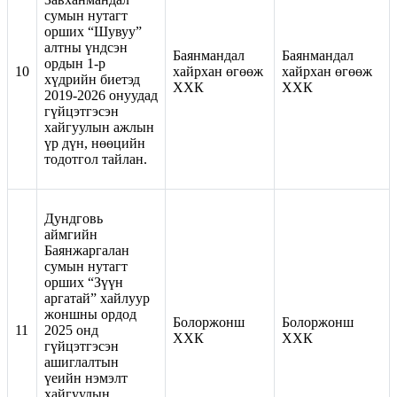
сумын нутагт
орших “Шувуу”
алтны үндсэн
Баянмандал
Баянмандал
ордын 1-р
10
хайрхан өгөөж
хайрхан өгөөж
хүдрийн биетэд
ХХК
ХХК
2019-2026 онуудад
гүйцэтгэсэн
хайгуулын ажлын
үр дүн, нөөцийн
тодотгол тайлан.
Дундговь
аймгийн
Баянжаргалан
сумын нутагт
орших “Зүүн
аргатай” хайлуур
жоншны ордод
Болоржонш
Болоржонш
11
2025 онд
ХХК
ХХК
гүйцэтгэсэн
ашиглалтын
үеийн нэмэлт
хайгуулын