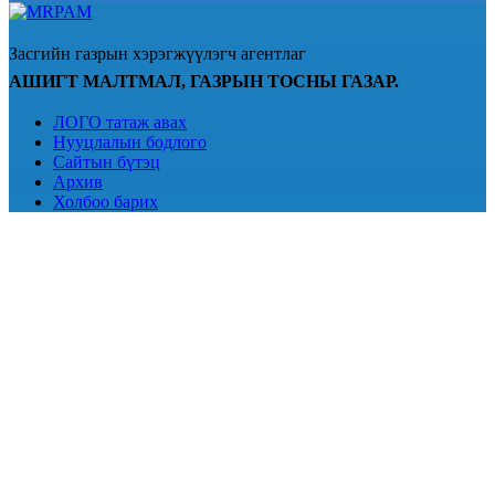
Засгийн газрын хэрэгжүүлэгч агентлаг
АШИГТ МАЛТМАЛ, ГАЗРЫН ТОСНЫ ГАЗАР.
ЛОГО татаж авах
Нууцлалын бодлого
Сайтын бүтэц
Архив
Холбоо барих