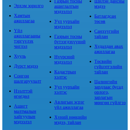
Газрын тосны
Шилэн дансны
Эрхэм зорилго
ашиглалтын
мэдээ
мэдээлэл
Хамтын
Батлагдсан
ажиллагаа
Уул уурхайн
төсөв
мэдээлэл
Үйл
Санхүүгийн
ажиллагааны
Газрын тосны
тайлан
тэргүүлэх
бүтээгдэхүүний
чиглэл
Худалдан авах
мэдээлэл
ажиллагаа
Хууль
Нүүрсний
Төсвийн
мэдээлэл
Дүрст мэдээ
гүйцэтгэлийн
Кадастрын
тайлан
Сонгон
хэлтэс
шалгаруулалт
Цалингийн
Уул уурхайн
зардлаас бусад
Нээлттэй
хэлтэс
орлого,
өгөгдөл
зарлагын
Авлигын эсрэг
мөнгөн гүйлгээ
Ашигт
үйл ажиллагаа
малтмалын
хайгуулын
Хүний нөөцийн
мэдээлэл
мэдээ, тайлан