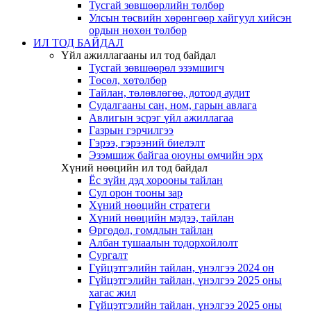
Тусгай зөвшөөрлийн төлбөр
Улсын төсвийн хөрөнгөөр хайгуул хийсэн
ордын нөхөн төлбөр
ИЛ ТОД БАЙДАЛ
Үйл ажиллагааны ил тод байдал
Тусгай зөвшөөрөл эзэмшигч
Төсөл, хөтөлбөр
Тайлан, төлөвлөгөө, дотоод аудит
Судалгааны сан, ном, гарын авлага
Авлигын эсрэг үйл ажиллагаа
Газрын гэрчилгээ
Гэрээ, гэрээний биелэлт
Эзэмшиж байгаа оюуны өмчийн эрх
Хүний нөөцийн ил тод байдал
Ёс зүйн дэд хорооны тайлан
Сул орон тооны зар
Хүний нөөцийн стратеги
Хүний нөөцийн мэдээ, тайлан
Өргөдөл, гомдлын тайлан
Албан тушаалын тодорхойлолт
Сургалт
Гүйцэтгэлийн тайлан, үнэлгээ 2024 он
Гүйцэтгэлийн тайлан, үнэлгээ 2025 оны
хагас жил
Гүйцэтгэлийн тайлан, үнэлгээ 2025 оны