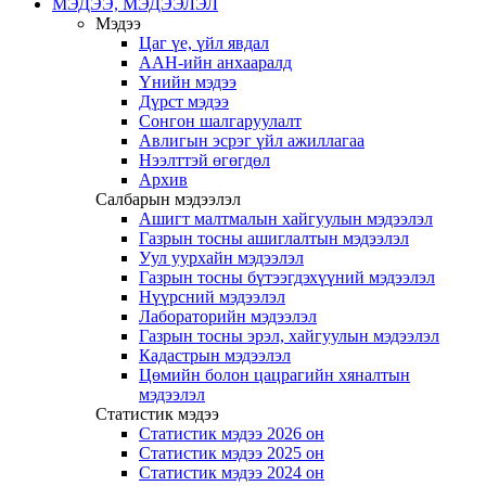
МЭДЭЭ, МЭДЭЭЛЭЛ
Мэдээ
Цаг үе, үйл явдал
ААН-ийн анхааралд
Үнийн мэдээ
Дүрст мэдээ
Сонгон шалгаруулалт
Авлигын эсрэг үйл ажиллагаа
Нээлттэй өгөгдөл
Архив
Салбарын мэдээлэл
Ашигт малтмалын хайгуулын мэдээлэл
Газрын тосны ашиглалтын мэдээлэл
Уул уурхайн мэдээлэл
Газрын тосны бүтээгдэхүүний мэдээлэл
Нүүрсний мэдээлэл
Лабораторийн мэдээлэл
Газрын тосны эрэл, хайгуулын мэдээлэл
Кадастрын мэдээлэл
Цөмийн болон цацрагийн хяналтын
мэдээлэл
Статистик мэдээ
Статистик мэдээ 2026 он
Статистик мэдээ 2025 он
Статистик мэдээ 2024 он