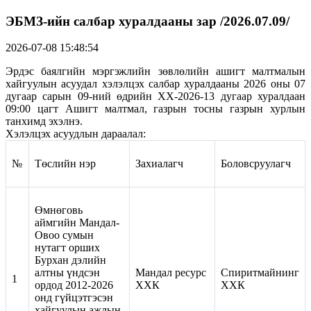
ЭБМЗ-ийн салбар хуралдааны зар /2026.07.09/
2026-07-08 15:48:54
Эрдэс баялгийн мэргэжлийн зөвлөлийн ашигт малтмалын
хайгуулын асуудал хэлэлцэх салбар хуралдааны 2026 оны 07
дугаар сарын 09-ний өдрийн ХХ-2026-13 дугаар хуралдаан
09:00 цагт Ашигт малтмал, газрын тосны газрын хурлын
танхимд эхэлнэ.
Хэлэлцэх асуудлын дараалал:
№
Төслийн нэр
Захиалагч
Боловсруулагч
Өмнөговь
аймгийн Мандал-
Овоо сумын
нутагт орших
Бурхан дэлийн
алтны үндсэн
Мандал ресурс
Спиритмайнинг
1
ордод 2012-2026
ХХК
ХХК
онд гүйцэтгэсэн
хайгуулын ажлын