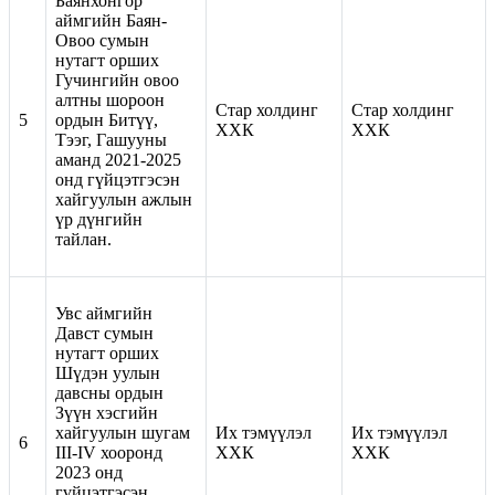
Баянхонгор
аймгийн Баян-
Овоо сумын
нутагт орших
Гучингийн овоо
алтны шороон
Стар холдинг
Стар холдинг
5
ордын Битүү,
ХХК
ХХК
Тээг, Гашууны
аманд 2021-2025
онд гүйцэтгэсэн
хайгуулын ажлын
үр дүнгийн
тайлан.
Увс аймгийн
Давст сумын
нутагт орших
Шүдэн уулын
давсны ордын
Зүүн хэсгийн
хайгуулын шугам
Их тэмүүлэл
Их тэмүүлэл
6
III-IV хооронд
ХХК
ХХК
2023 онд
гүйцэтгэсэн