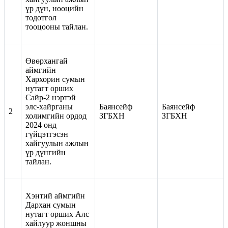
үр дүн, нөөцийн
тодотгол
тооцооны тайлан.
Өвөрхангай
аймгийн
Хархорин сумын
нутагт орших
Сайр-2 нэртэй
элс-хайрганы
Баянсейф
Баянсейф
2
холимгийн ордод
ЗГБХН
ЗГБХН
2024 онд
гүйцэтгэсэн
хайгуулын ажлын
үр дүнгийн
тайлан.
Хэнтий аймгийн
Дархан сумын
нутагт орших Алс
хайлуур жоншны