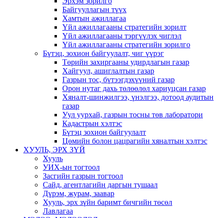
Эрхэм зорилго
Байгууллагын түүх
Хамтын ажиллагаа
Үйл ажиллагааны стратегийн зорилт
Үйл ажиллагааны тэргүүлэх чиглэл
Үйл ажиллагааны стратегийн зорилго
Бүтэц, зохион байгуулалт, чиг үүрэг
Төрийн захиргааны удирдлагын газар
Хайгуул, ашиглалтын газар
Газрын тос, бүтээгдэхүүний газар
Орон нутаг дахь төлөөлөл хариуцсан газар
Хяналт-шинжилгээ, үнэлгээ, дотоод аудитын
газар
Уул уурхай, газрын тосны төв лаборатори
Кадастрын хэлтэс
Бүтэц зохион байгуулалт
Цөмийн болон цацрагийн хяналтын хэлтэс
ХУУЛЬ, ЭРХ ЗҮЙ
Хууль
УИХ-ын тогтоол
Засгийн газрын тогтоол
Сайд, агентлагийн даргын тушаал
Дүрэм, журам, заавар
Хууль, эрх зүйн баримт бичгийн төсөл
Лавлагаа