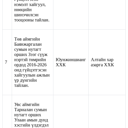
нэмэлт хайгуул,
нөөцийн
шинэчилсэн
тооцооны тайлан.
Төв аймгийн
Баянжаргалан
сумын нутагт
орших Зээг сүүж
нэртэй төмрийн
Юунжиншианг
Алтайн хар
7
ордод 2016-2026
ХХК
азарга ХХК
онд гүйцэтгэсэн
хайгуулын ажлын
үр дүнгийн
тайлан.
Увс аймгийн
Тариалан сумын
нутагт орших
Улаан амын дунд
хэсгийн үлдэгдэл