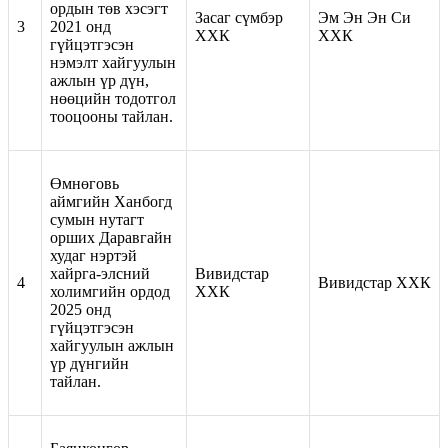
ордын төв хэсэгт
Засаг сүмбэр
Эм Эн Эн Си
3
2021 онд
ХХК
ХХК
гүйцэтгэсэн
нэмэлт хайгуулын
ажлын үр дүн,
нөөцийн тодотгол
тооцооны тайлан.
Өмнөговь
аймгийн Ханбогд
сумын нутагт
орших Даравгайн
худаг нэртэй
хайрга-элсний
Вивидстар
4
Вивидстар ХХК
холимгийн ордод
ХХК
2025 онд
гүйцэтгэсэн
хайгуулын ажлын
үр дүнгийн
тайлан.