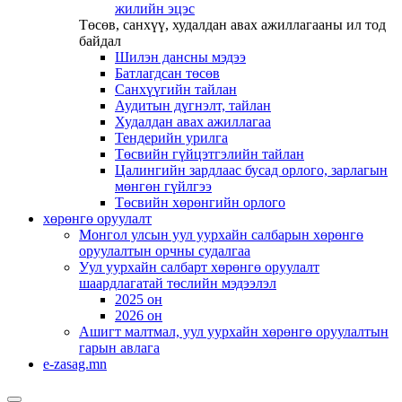
жилийн эцэс
Төсөв, санхүү, худалдан авах ажиллагааны ил тод
байдал
Шилэн дансны мэдээ
Батлагдсан төсөв
Санхүүгийн тайлан
Аудитын дүгнэлт, тайлан
Худалдан авах ажиллагаа
Тендерийн урилга
Төсвийн гүйцэтгэлийн тайлан
Цалингийн зардлаас бусад орлого, зарлагын
мөнгөн гүйлгээ
Төсвийн хөрөнгийн орлого
хөрөнгө оруулалт
Монгол улсын уул уурхайн салбарын хөрөнгө
оруулалтын орчны судалгаа
Уул уурхайн салбарт хөрөнгө оруулалт
шаардлагатай төслийн мэдээлэл
2025 он
2026 он
Ашигт малтмал, уул уурхайн хөрөнгө оруулалтын
гарын авлага
e-zasag.mn