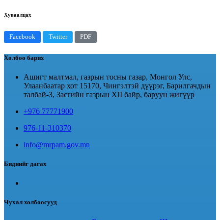
Хуваалцах
Facebook
Twitter
PDF
Холбоо барих
Ашигт малтмал, газрын тосны газар, Монгол Улс,
Улаанбаатар хот 15170, Чингэлтэй дүүрэг, Барилгачдын
талбай-3, Засгийн газрын XII байр, баруун жигүүр
+976 77771900
976-11-310370
info@mrpam.gov.mn
Биднийг дагах
Чухал холбоосууд