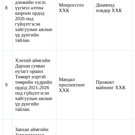
дэнжийн хэсэг,
Монроссгео
Диамонд
8
үүсмэл алтны
ХХК
повдер ХХК
шороон ордод
2026 онд
гүйцэтгэсэн
хайгуулын ажлын
үр дүнгийн
тайлан.
Хэнтий аймгийн
Дархан сумын
нутагт орших
Төмөрт нэртэй
Мандал
төмрийн хүдрийн
Прожект
9
проспектинг
ордод 2021-2026
майнинг ХХК
ХХК
онд гүйцэтгэсэн
хайгуулын ажлын
үр дүнгийн
тайлан.
Завхан аймгийн
Завханмандал