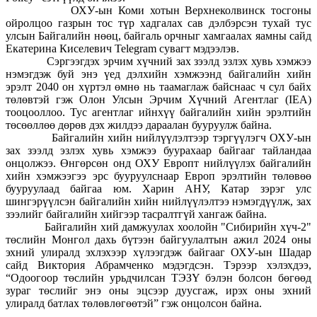
ОХУ-ын Коми хотын Верхнеколвинск тосгоны
ойролцоо газрын тос түр хадгалах сав дэлбэрсэн тухай тус
улсын Байгалийн нөөц, байгаль орчныг хамгаалах яамны сайд
Екатерина Киселевич Telegram сувагт мэдээлэв.
Сэргээгдэх эрчим хүчний зах зээлд эзлэх хувь хэмжээ
нэмэгдэж буй энэ үед дэлхийн хэмжээнд байгалийн хийн
эрэлт 2040 он хүртэл өмнө нь таамаглаж байснаас ч сул байх
төлөвтэй гэж Олон Улсын Эрчим Хүчний Агентлаг (IEA)
тооцооллоо. Тус агентлаг ийнхүү байгалийн хийн эрэлтийн
төсөөллөө дөрөв дэх жилдээ дараалан бууруулж байна.
Байгалийн хийн нийлүүлэлтээр тэргүүлэгч ОХУ-ын
зах зээлд эзлэх хувь хэмжээ буурахаар байгааг тайландаа
онцолжээ. Өнгөрсөн онд ОХУ Европт нийлүүлэх байгалийн
хийн хэмжээгээ эрс бууруулснаар Европ эрэлтийн төлөвөө
бууруулаад байгаа юм. Харин АНУ, Катар зэрэг улс
шингэрүүлсэн байгалийн хийн нийлүүлэлтээ нэмэгдүүлж, зах
зээлийг байгалийн хийгээр тасралтгүй хангаж байна.
Байгалийн хий дамжуулах хоолойн "Сибирийн хүч-2"
төслийн Монгол дахь бүтээн байгуулалтын ажил 2024 оны
эхний улиралд эхлэхээр хүлээгдэж байгааг ОХУ-ын Шадар
сайд Виктория Абрамченко мэдэгдсэн. Тэрээр хэлэхдээ,
“Одоогоор төслийн урьдчилсан ТЭЗҮ бэлэн болсон бөгөөд
зураг төслийг энэ оны эцсээр дуусгаж, ирэх оны эхний
улиралд батлах төлөвлөгөөтэй” гэж онцолсон байна.