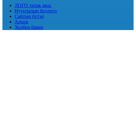
ЛОГО татаж авах
Нууцлалын бодлого
Сайтын бүтэц
Архив
Холбоо барих