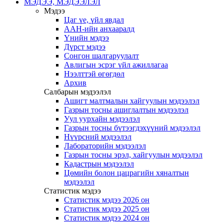
МЭДЭЭ, МЭДЭЭЛЭЛ
Мэдээ
Цаг үе, үйл явдал
ААН-ийн анхааралд
Үнийн мэдээ
Дүрст мэдээ
Сонгон шалгаруулалт
Авлигын эсрэг үйл ажиллагаа
Нээлттэй өгөгдөл
Архив
Салбарын мэдээлэл
Ашигт малтмалын хайгуулын мэдээлэл
Газрын тосны ашиглалтын мэдээлэл
Уул уурхайн мэдээлэл
Газрын тосны бүтээгдэхүүний мэдээлэл
Нүүрсний мэдээлэл
Лабораторийн мэдээлэл
Газрын тосны эрэл, хайгуулын мэдээлэл
Кадастрын мэдээлэл
Цөмийн болон цацрагийн хяналтын
мэдээлэл
Статистик мэдээ
Статистик мэдээ 2026 он
Статистик мэдээ 2025 он
Статистик мэдээ 2024 он