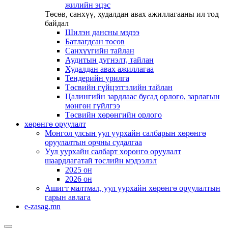
жилийн эцэс
Төсөв, санхүү, худалдан авах ажиллагааны ил тод
байдал
Шилэн дансны мэдээ
Батлагдсан төсөв
Санхүүгийн тайлан
Аудитын дүгнэлт, тайлан
Худалдан авах ажиллагаа
Тендерийн урилга
Төсвийн гүйцэтгэлийн тайлан
Цалингийн зардлаас бусад орлого, зарлагын
мөнгөн гүйлгээ
Төсвийн хөрөнгийн орлого
хөрөнгө оруулалт
Монгол улсын уул уурхайн салбарын хөрөнгө
оруулалтын орчны судалгаа
Уул уурхайн салбарт хөрөнгө оруулалт
шаардлагатай төслийн мэдээлэл
2025 он
2026 он
Ашигт малтмал, уул уурхайн хөрөнгө оруулалтын
гарын авлага
e-zasag.mn