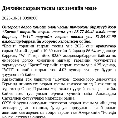
Дэлхийн газрын тосны зах зээлийн мэдээ
2023-10-31 00:00:00
Өнгөрсөн долоо хоногт олон улсын томоохон биржүүд дээр
“Брент” төрлийн газрын тосны үнэ 85.77-89.43 ам.доллар/
баррель, “WTI” төрлийн газрын тосны үнэ 81.84-85.90
ам.доллар/баррелийн хооронд хэлбэлзсэн байна.
“Брент” төрлийн газрын тосны үнэ 2023 оны аравдугаар
сарын 31-ний өдрийн 10:30 цагийн байдлаар 86.64 ам.доллар/
баррель, “WTI” төрлийнх 82.67 ам.доллар/баррель байгаа нь
өнгөрсөн долоо хоногийн мягмар гарагийн үзүүлэлттэй
харьцуулахад “Брент” төрлийн газрын тосны үнэ 4.25 хувиар,
“WTI” төрлийн газрын тос 4.03 хувиар тус тус буурсан
үзүүлэлттэй байна.
Казахстаны эрх баригчид "Дружба" хоолойгоор дамжуулан
Германд нийлүүлэх газрын тосны хэмжээг жилд 2 сая тоннд
хүргэхээр Орос, Германы мэргэжилтнүүдтэй хэлэлцээр хийж
байна гэж тус улсын Эрчим хүчний сайд Алмасадам
Саткалиев сэтгүүлчдэд мэдэгдсэн байна.
ОХУ барууны орнуудын тогтоосон газрын тосны үнийн дээд
хязгаарт дасан зохицож, бусад улс орнуудын арга барилыг
ашиглан хязгаарлалтыг тойрч гарсан гэж Америкийн "Foreign
Policy" сэтгүүлд бичжээ.