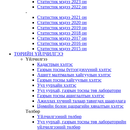
Статистик мэдээ 2023 он
Статистик мэдээ 2022 он
-
Статистик мэдээ 2021 он
Статистик мэдээ 2020 он
Статистик мэдээ 2019 он
Статистик мэдээ 2018 он
Статистик мэдээ 2017 он
Статистик мэдээ 2016 он
Статистик мэдээ 2015 он
ТӨРИЙН ҮЙЛЧИЛГЭЭ
Үйлчилгээ
Кадастрын хэлтэс
Газрын тосны бүтээгдэхүүний хэлтэс
Ашигт малтмалын хайгуулын хэлтэс
Газрын тосны хайгуулын хэлтэс
Уул уурхайн хэлтэс
Уул уурхай, газрын тосны төв лаборатори
Газрын тосны ашиглалтын хэлтэс
Ажиллах хүчний талаар тавигдах шаардлага
Цөмийн болон цацрагийн хяналтын хэлтэс
Төлбөр
Үйлчилгээний төлбөр
Уул уурхай, газрын тосны төв лабораторийн
үйлчилгээний төлбөр