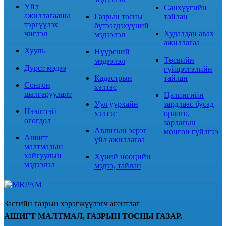
Үйл
Санхүүгийн
ажиллагааны
Газрын тосны
тайлан
тэргүүлэх
бүтээгдэхүүний
чиглэл
Худалдан авах
мэдээлэл
ажиллагаа
Хууль
Нүүрсний
Төсвийн
мэдээлэл
Дүрст мэдээ
гүйцэтгэлийн
Кадастрын
тайлан
Сонгон
хэлтэс
шалгаруулалт
Цалингийн
Уул уурхайн
зардлаас бусад
Нээлттэй
хэлтэс
орлого,
өгөгдөл
зарлагын
Авлигын эсрэг
мөнгөн гүйлгээ
Ашигт
үйл ажиллагаа
малтмалын
хайгуулын
Хүний нөөцийн
мэдээлэл
мэдээ, тайлан
Засгийн газрын хэрэгжүүлэгч агентлаг
АШИГТ МАЛТМАЛ, ГАЗРЫН ТОСНЫ ГАЗАР.