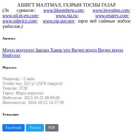
АШИГТ МАЛТМАЛ, ГАЗРЫН ТОСНЫ ГАЗАР
(Эх сурвалж:
www.bloomberg.com
;
www.investing.com
;
www.oil.in-en.com
;
www.ria.ru
;
www.reuters.com
;
www.oilprice.com
;
www.eia.gov.mn
;
зэрэг
веб сайтын мэдээг
үндэслэв.)
Ангилал
Мэдээ мэдээлэл
Зарлал
Ханш үнэ
Видео мэдээ
Видео мэдээ
Нийтлэл
Мэдээлэл
Уншихад: ~2 мин
Үгийн тоо: 322 үг (2470 тэмдэгт)
Уншсан: 3728
Төрөл: Мэдээ мэдээлэл
Нийтэлсэн: 2023-10-31 00:00:00
Шинэчилсэн: 2024-10-22 14:57:59
Хуваалцах
Facebook
Twitter
PDF