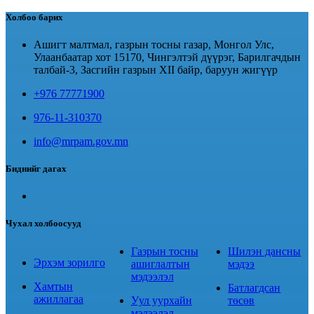
Холбоо барих
Ашигт малтмал, газрын тосны газар, Монгол Улс,
Улаанбаатар хот 15170, Чингэлтэй дүүрэг, Барилгачдын
талбай-3, Засгийн газрын XII байр, баруун жигүүр
+976 77771900
976-11-310370
info@mrpam.gov.mn
Биднийг дагах
Чухал холбоосууд
Газрын тосны
Шилэн дансны
Эрхэм зорилго
ашиглалтын
мэдээ
мэдээлэл
Хамтын
Батлагдсан
ажиллагаа
Уул уурхайн
төсөв
мэдээлэл