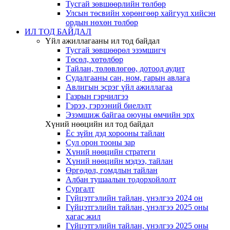
Тусгай зөвшөөрлийн төлбөр
Улсын төсвийн хөрөнгөөр хайгуул хийсэн
ордын нөхөн төлбөр
ИЛ ТОД БАЙДАЛ
Үйл ажиллагааны ил тод байдал
Тусгай зөвшөөрөл эзэмшигч
Төсөл, хөтөлбөр
Тайлан, төлөвлөгөө, дотоод аудит
Судалгааны сан, ном, гарын авлага
Авлигын эсрэг үйл ажиллагаа
Газрын гэрчилгээ
Гэрээ, гэрээний биелэлт
Эзэмшиж байгаа оюуны өмчийн эрх
Хүний нөөцийн ил тод байдал
Ёс зүйн дэд хорооны тайлан
Сул орон тооны зар
Хүний нөөцийн стратеги
Хүний нөөцийн мэдээ, тайлан
Өргөдөл, гомдлын тайлан
Албан тушаалын тодорхойлолт
Сургалт
Гүйцэтгэлийн тайлан, үнэлгээ 2024 он
Гүйцэтгэлийн тайлан, үнэлгээ 2025 оны
хагас жил
Гүйцэтгэлийн тайлан, үнэлгээ 2025 оны