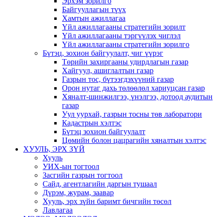
Эрхэм зорилго
Байгууллагын түүх
Хамтын ажиллагаа
Үйл ажиллагааны стратегийн зорилт
Үйл ажиллагааны тэргүүлэх чиглэл
Үйл ажиллагааны стратегийн зорилго
Бүтэц, зохион байгуулалт, чиг үүрэг
Төрийн захиргааны удирдлагын газар
Хайгуул, ашиглалтын газар
Газрын тос, бүтээгдэхүүний газар
Орон нутаг дахь төлөөлөл хариуцсан газар
Хяналт-шинжилгээ, үнэлгээ, дотоод аудитын
газар
Уул уурхай, газрын тосны төв лаборатори
Кадастрын хэлтэс
Бүтэц зохион байгуулалт
Цөмийн болон цацрагийн хяналтын хэлтэс
ХУУЛЬ, ЭРХ ЗҮЙ
Хууль
УИХ-ын тогтоол
Засгийн газрын тогтоол
Сайд, агентлагийн даргын тушаал
Дүрэм, журам, заавар
Хууль, эрх зүйн баримт бичгийн төсөл
Лавлагаа