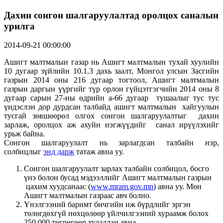
Дахин сонгон шалгаруулалтад оролцох саналын
урилга
2014-09-21 00:00:00
Ашигт малтмалын газар нь Ашигт малтмалын тухай хуулийн
10 дугаар зүйлийн 10.1.3 дахь заалт, Монгол улсын Засгийн
газрын 2014 оны 216 дугаар тогтоол, Ашигт малтмалын
газрын даргын үүргийг түр орлон гүйцэтгэгчийн 2014 оны 8
дугаар сарын 27-ны өдрийн а-66 дугаар тушаалыг тус тус
үндэслэн дор дурдсан талбайд ашигт малтмалын хайгуулын
тусгай зөвшөөрөл олгох сонгон шалгаруулалтыг дахин
зарлаж, оролцох аж ахуйн нэгжүүдийг санал ирүүлэхийг
урьж байна.
Сонгон шалгаруулалт нь зарлагдсан талбайн нэр,
солбицлыг
энд дарж
татаж авна уу.
Сонгон шалгаруулалт зарлах талбайн солбицол, босго
үнэ болон бусад мэдээллийг Ашигт малтмалын газрын
цахим хуудсанаас (
www.mram.gov.mn
) авна уу. Мөн
Ашигт малтмалын газраас авч болно.
Үнэлгээний баримт бичгийн иж бүрдлийг эргэн
төлөгдөхгүй нөхцөлөөр үйлчилгээний хураамж болох
250.000 төгрөгөөр худалдан авна.