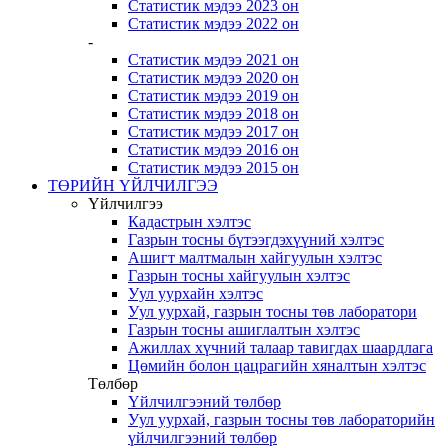
Статистик мэдээ 2023 он
Статистик мэдээ 2022 он
-
Статистик мэдээ 2021 он
Статистик мэдээ 2020 он
Статистик мэдээ 2019 он
Статистик мэдээ 2018 он
Статистик мэдээ 2017 он
Статистик мэдээ 2016 он
Статистик мэдээ 2015 он
ТӨРИЙН ҮЙЛЧИЛГЭЭ
Үйлчилгээ
Кадастрын хэлтэс
Газрын тосны бүтээгдэхүүний хэлтэс
Ашигт малтмалын хайгуулын хэлтэс
Газрын тосны хайгуулын хэлтэс
Уул уурхайн хэлтэс
Уул уурхай, газрын тосны төв лаборатори
Газрын тосны ашиглалтын хэлтэс
Ажиллах хүчний талаар тавигдах шаардлага
Цөмийн болон цацрагийн хяналтын хэлтэс
Төлбөр
Үйлчилгээний төлбөр
Уул уурхай, газрын тосны төв лабораторийн
үйлчилгээний төлбөр