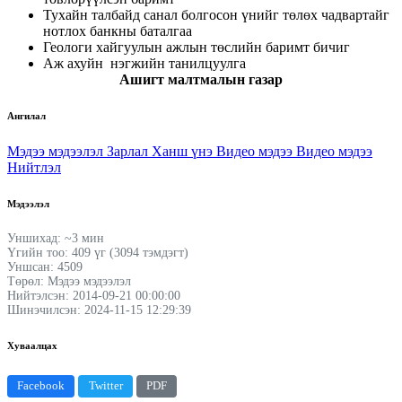
Тухайн талбайд санал болгосон үнийг төлөх чадвартайг
нотлох банкны баталгаа
Геологи хайгуулын ажлын төслийн баримт бичиг
Аж ахуйн нэгжийн танилцуулга
Ашигт малтмалын газар
Ангилал
Мэдээ мэдээлэл
Зарлал
Ханш үнэ
Видео мэдээ
Видео мэдээ
Нийтлэл
Мэдээлэл
Уншихад: ~3 мин
Үгийн тоо: 409 үг (3094 тэмдэгт)
Уншсан: 4509
Төрөл: Мэдээ мэдээлэл
Нийтэлсэн: 2014-09-21 00:00:00
Шинэчилсэн: 2024-11-15 12:29:39
Хуваалцах
Facebook
Twitter
PDF