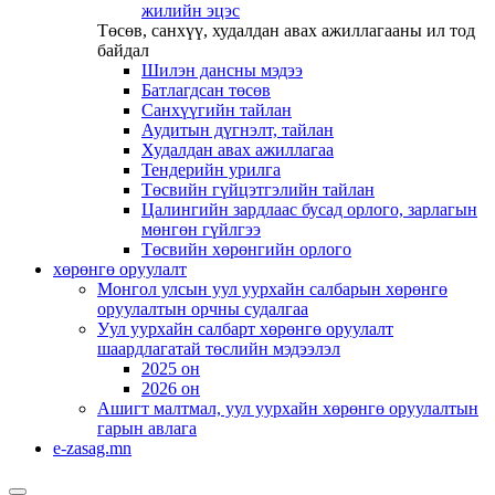
жилийн эцэс
Төсөв, санхүү, худалдан авах ажиллагааны ил тод
байдал
Шилэн дансны мэдээ
Батлагдсан төсөв
Санхүүгийн тайлан
Аудитын дүгнэлт, тайлан
Худалдан авах ажиллагаа
Тендерийн урилга
Төсвийн гүйцэтгэлийн тайлан
Цалингийн зардлаас бусад орлого, зарлагын
мөнгөн гүйлгээ
Төсвийн хөрөнгийн орлого
хөрөнгө оруулалт
Монгол улсын уул уурхайн салбарын хөрөнгө
оруулалтын орчны судалгаа
Уул уурхайн салбарт хөрөнгө оруулалт
шаардлагатай төслийн мэдээлэл
2025 он
2026 он
Ашигт малтмал, уул уурхайн хөрөнгө оруулалтын
гарын авлага
e-zasag.mn