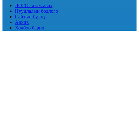
ЛОГО татаж авах
Нууцлалын бодлого
Сайтын бүтэц
Архив
Холбоо барих