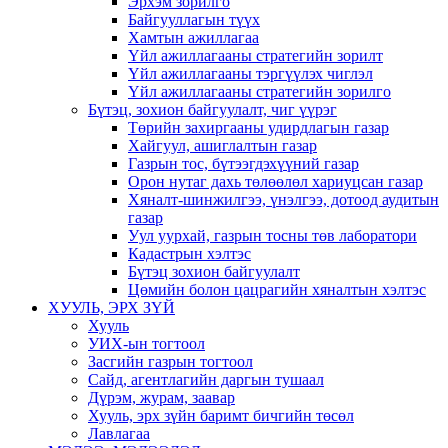
Эрхэм зорилго
Байгууллагын түүх
Хамтын ажиллагаа
Үйл ажиллагааны стратегийн зорилт
Үйл ажиллагааны тэргүүлэх чиглэл
Үйл ажиллагааны стратегийн зорилго
Бүтэц, зохион байгуулалт, чиг үүрэг
Төрийн захиргааны удирдлагын газар
Хайгуул, ашиглалтын газар
Газрын тос, бүтээгдэхүүний газар
Орон нутаг дахь төлөөлөл хариуцсан газар
Хяналт-шинжилгээ, үнэлгээ, дотоод аудитын
газар
Уул уурхай, газрын тосны төв лаборатори
Кадастрын хэлтэс
Бүтэц зохион байгуулалт
Цөмийн болон цацрагийн хяналтын хэлтэс
ХУУЛЬ, ЭРХ ЗҮЙ
Хууль
УИХ-ын тогтоол
Засгийн газрын тогтоол
Сайд, агентлагийн даргын тушаал
Дүрэм, журам, заавар
Хууль, эрх зүйн баримт бичгийн төсөл
Лавлагаа