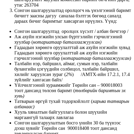
утас 263704
Сонгон шалгаруулалтад оролцогч нь үнэлгээний баримт
бичигт заасны дагуу саналаа бэлтгэх бөгөөд саналд
дараах бичиг баримтыг хавсарган ирүүлнэ. Үүнд:
Сонгон шалгаруултад оролцох хүсэлт / албан бичгээр /
Аж ахуйн нэгжийн улсын бүртгэлийн гэрчилгээний
хуулбар (
н
отариатаар баталгаажуулсан)
Гадаадын хөрөнгө оруулалттай аж ахуйн нэгжийн хувьд
Гадаадын хөрөнгө оруулалттай аж ахуйн нэгжийн
гэрчилгээний хуулбар (
н
отариатаар баталгаажуулсан)
Талбайн нэр, байршил, аймаг, сумын нэр, талбайн
булангийн цэгүүдийн солбицол, талбайн байршил,
хилийг харуулсан зураг (
2%
) /АМТХ-ийн 17.2.1, 17.4
зүйлийг хангасан байх/
Үйлчилгээний хураамжийг Төрийн сан – 900018003
тоот дансанд төлсөн баримт (
төлбөрийн баримтын эх
хувь)
Татварын өргүй тухай тодорхойлолт (
харьяа татварын
албанаас)
Хууль хяналтын байгууллага болон шүүхийн
маргаангүй талаарх лавлагаа
Сонгон шалгаруулалтын босго үнийн 30 ба түүнээс
дээш хувийг Төрийн сан 900018408 тоот дансанд
төвлөрүүлсэн баримт