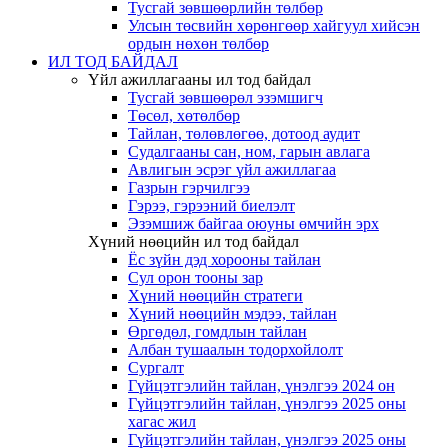
Тусгай зөвшөөрлийн төлбөр
Улсын төсвийн хөрөнгөөр хайгуул хийсэн
ордын нөхөн төлбөр
ИЛ ТОД БАЙДАЛ
Үйл ажиллагааны ил тод байдал
Тусгай зөвшөөрөл эзэмшигч
Төсөл, хөтөлбөр
Тайлан, төлөвлөгөө, дотоод аудит
Судалгааны сан, ном, гарын авлага
Авлигын эсрэг үйл ажиллагаа
Газрын гэрчилгээ
Гэрээ, гэрээний биелэлт
Эзэмшиж байгаа оюуны өмчийн эрх
Хүний нөөцийн ил тод байдал
Ёс зүйн дэд хорооны тайлан
Сул орон тооны зар
Хүний нөөцийн стратеги
Хүний нөөцийн мэдээ, тайлан
Өргөдөл, гомдлын тайлан
Албан тушаалын тодорхойлолт
Сургалт
Гүйцэтгэлийн тайлан, үнэлгээ 2024 он
Гүйцэтгэлийн тайлан, үнэлгээ 2025 оны
хагас жил
Гүйцэтгэлийн тайлан, үнэлгээ 2025 оны