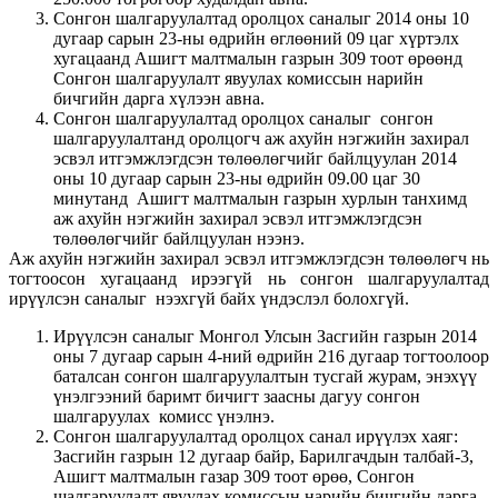
Сонгон шалгаруулалтад оролцох саналыг 2014 оны 10
дугаар сарын 23-ны өдрийн өглөөний 09 цаг хүртэлх
хугацаанд Ашигт малтмалын газрын 309 тоот өрөөнд
Сонгон шалгаруулалт явуулах комиссын нарийн
бичгийн дарга хүлээн авна.
Сонгон шалгаруулалтад оролцох саналыг сонгон
шалгаруулалтанд оролцогч аж ахуйн нэгжийн захирал
эсвэл итгэмжлэгдсэн төлөөлөгчийг байлцуулан 2014
оны 10 дугаар сарын 23-ны өдрийн 09.00 цаг 30
минутанд Ашигт малтмалын газрын хурлын танхимд
аж ахуйн нэгжийн захирал эсвэл итгэмжлэгдсэн
төлөөлөгчийг байлцуулан нээнэ.
Аж ахуйн нэгжийн захирал эсвэл итгэмжлэгдсэн төлөөлөгч нь
тогтоосон хугацаанд ирээгүй нь сонгон шалгаруулалтад
ирүүлсэн саналыг нээхгүй байх үндэслэл болохгүй.
Ирүүлсэн саналыг Монгол Улсын Засгийн газрын 2014
оны 7 дугаар сарын 4-ний өдрийн 216 дугаар тогтоолоор
баталсан сонгон шалгаруулалтын тусгай журам, энэхүү
үнэлгээний баримт бичигт заасны дагуу сонгон
шалгаруулах комисс үнэлнэ.
Сонгон шалгаруулалтад оролцох санал ирүүлэх хаяг:
Засгийн газрын 12 дугаар байр, Барилгачдын талбай-3,
Ашигт малтмалын газар 309 тоот өрөө, Сонгон
шалгаруулалт явуулах комиссын нарийн бичгийн дарга,