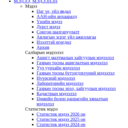
МЭДЭЭ, МЭДЭЭЛЭЛ
Мэдээ
Цаг үе, үйл явдал
ААН-ийн анхааралд
Үнийн мэдээ
Дүрст мэдээ
Сонгон шалгаруулалт
Авлигын эсрэг үйл ажиллагаа
Нээлттэй өгөгдөл
Архив
Салбарын мэдээлэл
Ашигт малтмалын хайгуулын мэдээлэл
Газрын тосны ашиглалтын мэдээлэл
Уул уурхайн мэдээлэл
Газрын тосны бүтээгдэхүүний мэдээлэл
Нүүрсний мэдээлэл
Лабораторийн мэдээлэл
Газрын тосны эрэл, хайгуулын мэдээлэл
Кадастрын мэдээлэл
Цөмийн болон цацрагийн хяналтын
мэдээлэл
Статистик мэдээ
Статистик мэдээ 2026 он
Статистик мэдээ 2025 он
Статистик мэдээ 2024 он