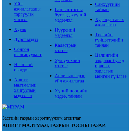
Үйл
Санхүүгийн
ажиллагааны
Газрын тосны
тайлан
тэргүүлэх
бүтээгдэхүүний
чиглэл
Худалдан авах
мэдээлэл
ажиллагаа
Хууль
Нүүрсний
Төсвийн
мэдээлэл
Дүрст мэдээ
гүйцэтгэлийн
Кадастрын
тайлан
Сонгон
хэлтэс
шалгаруулалт
Цалингийн
Уул уурхайн
зардлаас бусад
Нээлттэй
хэлтэс
орлого,
өгөгдөл
зарлагын
Авлигын эсрэг
мөнгөн гүйлгээ
Ашигт
үйл ажиллагаа
малтмалын
хайгуулын
Хүний нөөцийн
мэдээлэл
мэдээ, тайлан
Засгийн газрын хэрэгжүүлэгч агентлаг
АШИГТ МАЛТМАЛ, ГАЗРЫН ТОСНЫ ГАЗАР.