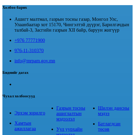
Холбоо барих
Ашигт малтмал, газрын тосны газар, Монгол Улс,
Улаанбаатар хот 15170, Чингэлтэй дүүрэг, Барилгачдын
талбай-3, Засгийн газрын XII байр, баруун жигүүр
+976 77771900
976-11-310370
info@mrpam.gov.mn
Биднийг дагах
Чухал холбоосууд
Газрын тосны
Шилэн дансны
Эрхэм зорилго
ашиглалтын
мэдээ
мэдээлэл
Хамтын
Батлагдсан
ажиллагаа
Уул уурхайн
төсөв
мэдээлэл