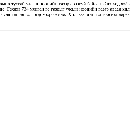
өмнө тусгай улсын нөөцийн газар аваагүй байсан. Энэ үед хоёр
а. Гэхдээ 734 мянган га газрыг улсын нөөцийн газар аваад хил
 сая төгрөг олгогдохоор байна. Хил заагийг тогтоосны дараа