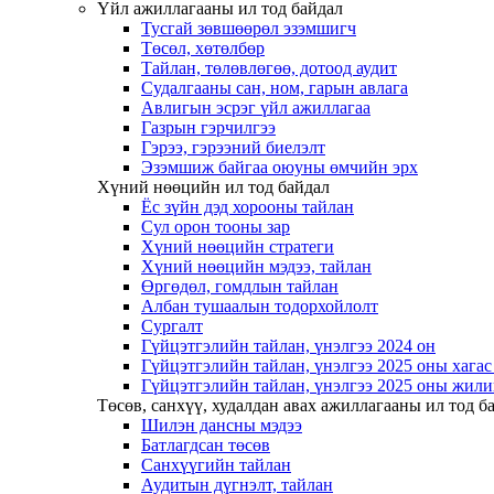
Үйл ажиллагааны ил тод байдал
Тусгай зөвшөөрөл эзэмшигч
Төсөл, хөтөлбөр
Тайлан, төлөвлөгөө, дотоод аудит
Судалгааны сан, ном, гарын авлага
Авлигын эсрэг үйл ажиллагаа
Газрын гэрчилгээ
Гэрээ, гэрээний биелэлт
Эзэмшиж байгаа оюуны өмчийн эрх
Хүний нөөцийн ил тод байдал
Ёс зүйн дэд хорооны тайлан
Сул орон тооны зар
Хүний нөөцийн стратеги
Хүний нөөцийн мэдээ, тайлан
Өргөдөл, гомдлын тайлан
Албан тушаалын тодорхойлолт
Сургалт
Гүйцэтгэлийн тайлан, үнэлгээ 2024 он
Гүйцэтгэлийн тайлан, үнэлгээ 2025 оны хага
Гүйцэтгэлийн тайлан, үнэлгээ 2025 оны жили
Төсөв, санхүү, худалдан авах ажиллагааны ил тод б
Шилэн дансны мэдээ
Батлагдсан төсөв
Санхүүгийн тайлан
Аудитын дүгнэлт, тайлан