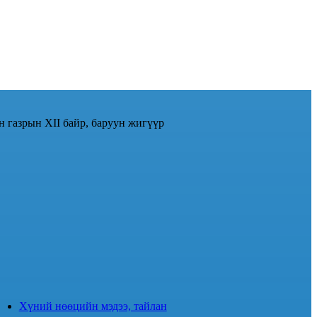
н газрын XII байр, баруун жигүүр
Хүний нөөцийн мэдээ, тайлан