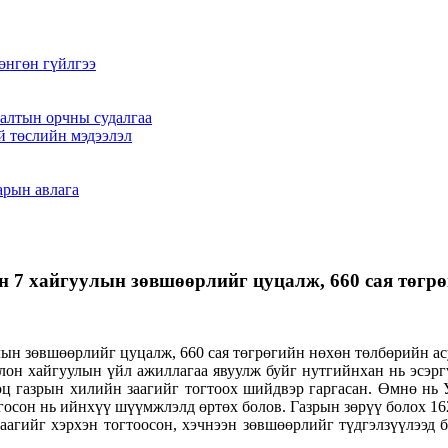
өнгөн гүйлгээ
алтын орчны судалгаа
й төслийн мэдээлэл
арын авлага
н 7 хайгуулын зөвшөөрлийг цуцалж, 660 сая төгрө
лон хайгуулын үйл ажиллагаа явуулж буйг нутгийнхан нь эсэрг
 газрын хилийн заагийг тогтоох шийдвэр гаргасан. Өмнө нь УИ
лгосон нь ийнхүү шүүмжлэлд өртөх болов. Газрын зөрүү болох 16
агийг хэрхэн тогтоосон, хэчнээн зөвшөөрлийг түдгэлзүүлээд 