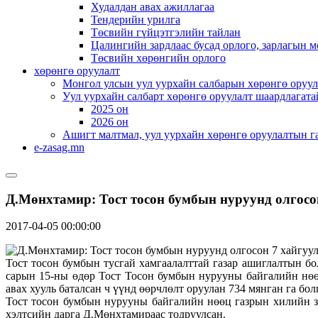
Худалдан авах ажиллагаа
Тендерийн урилга
Төсвийн гүйцэтгэлийн тайлан
Цалингийн зардлаас бусад орлого, зарлагын м
Төсвийн хөрөнгийн орлого
хөрөнгө оруулалт
Монгол улсын уул уурхайн салбарын хөрөнгө оруул
Уул уурхайн салбарт хөрөнгө оруулалт шаардлагата
2025 он
2026 он
Ашигт малтмал, уул уурхайн хөрөнгө оруулалтын г
e-zasag.mn
Д.Мөнхтамир: Тост тосон бумбын нуруунд олгосо
2017-04-05 00:00:00
Тост тосон бумбын тусгай хамгаалалттай газар ашиглалтын бо
сарын 15-ны өдөр Тост Тосон бумбын нурууны байгалийн нөөц
авах хууль баталсан ч үүнд өөрчлөлт оруулан 734 мянган га бо
Тост тосон бумбын нурууны байгалийн нөөц газрын хилийн за
хэлтсийн дарга Д.Мөнхтамираас тодруулсан.