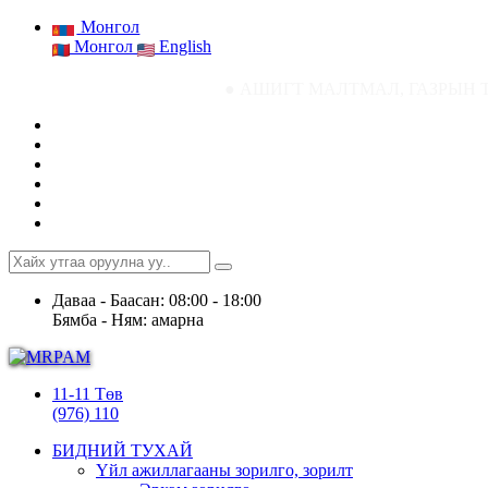
Монгол
Монгол
English
● АШИГТ МАЛТМАЛ, ГАЗРЫН ТОСНЫ ГАЗРЫН СТ
Даваа - Баасан: 08:00 - 18:00
Бямба - Ням: амарна
11-11 Төв
(976) 110
БИДНИЙ ТУХАЙ
Үйл ажиллагааны зорилго, зорилт