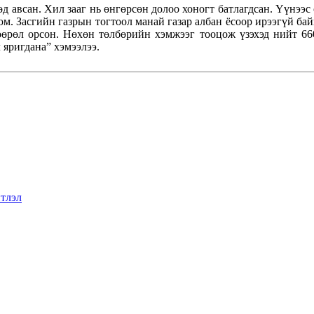
д авсан. Хил зааг нь өнгөрсөн долоо хоногт батлагдсан. Үүнээс 
м. Засгийн газрын тогтоол манай газар албан ёсоор ирээгүй байн
өөрөл орсон. Нөхөн төлбөрийн хэмжээг тооцож үзэхэд нийт 660
л яригдана” хэмээлээ.
тлэл