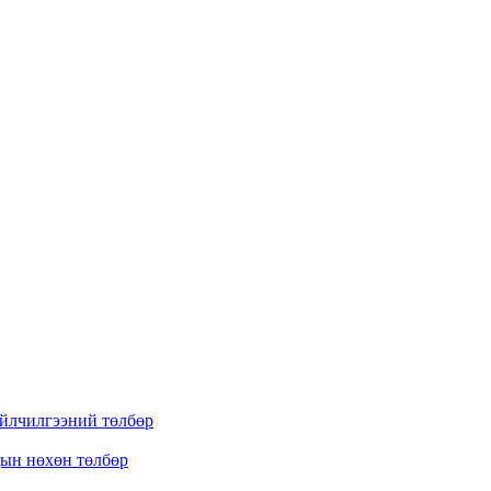
үйлчилгээний төлбөр
дын нөхөн төлбөр