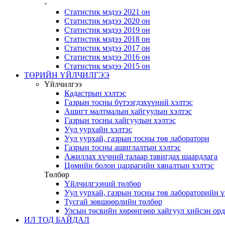
-
Статистик мэдээ 2021 он
Статистик мэдээ 2020 он
Статистик мэдээ 2019 он
Статистик мэдээ 2018 он
Статистик мэдээ 2017 он
Статистик мэдээ 2016 он
Статистик мэдээ 2015 он
ТӨРИЙН ҮЙЛЧИЛГЭЭ
Үйлчилгээ
Кадастрын хэлтэс
Газрын тосны бүтээгдэхүүний хэлтэс
Ашигт малтмалын хайгуулын хэлтэс
Газрын тосны хайгуулын хэлтэс
Уул уурхайн хэлтэс
Уул уурхай, газрын тосны төв лаборатори
Газрын тосны ашиглалтын хэлтэс
Ажиллах хүчний талаар тавигдах шаардлага
Цөмийн болон цацрагийн хяналтын хэлтэс
Төлбөр
Үйлчилгээний төлбөр
Уул уурхай, газрын тосны төв лабораторийн 
Тусгай зөвшөөрлийн төлбөр
Улсын төсвийн хөрөнгөөр хайгуул хийсэн ор
ИЛ ТОД БАЙДАЛ