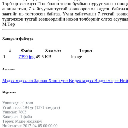
Тэрбээр хэлэхдээ “Тос болон тосон бумбын нурууг улсын нөөцө
ашиглалтын, 7 хайгуулын тусгай зөвшөөрөл олгогдсон байгаа ю
заагийг нь тогтоосон байгаа. Үүнд хайгуулын 7 тусгай зөвш
түдгэлзсэн тусгай зөвшөөрлийн нөхөн төлбөрийг олгох асууда
М.Төр
Хавсралт файлууд
#
Файл
Хэмжээ
Төрөл
1
7399.jpg
49.5 KB
image
Ангилал
Мэдээ мэдээлэл
Зарлал
Ханш үнэ
Видео мэдээ
Видео мэдээ
Ний
Мэдээлэл
Уншихад: ~1 мин
Үгийн тоо: 194 үг (1371 тэмдэгт)
Уншсан: 7863
Хавсралт: 1 файл
Төрөл: Мэдээ мэдээлэл
Нийтэлсэн: 2017-04-05 00:00:00