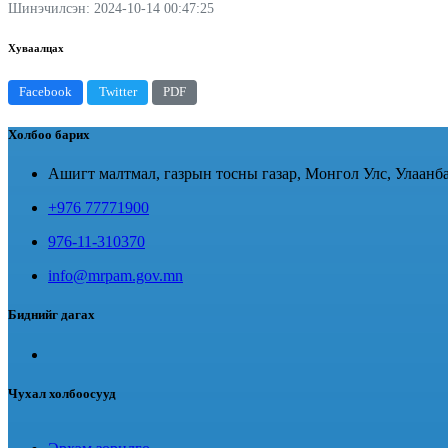
Шинэчилсэн: 2024-10-14 00:47:25
Хуваалцах
Facebook
Twitter
PDF
Холбоо барих
Ашигт малтмал, газрын тосны газар, Монгол Улс, Улаанба
+976 77771900
976-11-310370
info@mrpam.gov.mn
Биднийг дагах
Чухал холбоосууд