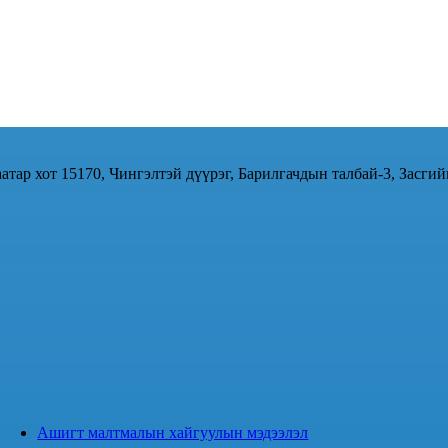
атар хот 15170, Чингэлтэй дүүрэг, Барилгачдын талбай-3, Засгий
Ашигт малтмалын хайгуулын мэдээлэл