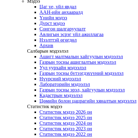
Мэдээ
Цаг үе, үйл явдал
ААН-ийн анхааралд
Үнийн мэдээ
Дүрст мэдээ
Сонгон шалгаруулалт
Авлигын эсрэг үйл ажиллагаа
Нээлттэй өгөгдөл
Архив
Салбарын мэдээлэл
Ашигт малтмалын хайгуулын мэдээлэл
Газрын тосны ашиглалтын мэдээлэл
Уул уурхайн мэдээлэл
Газрын тосны бүтээгдэхүүний мэдээлэл
Нүүрсний мэдээлэл
Лабораторийн мэдээлэл
Газрын тосны эрэл, хайгуулын мэдээлэл
Кадастрын мэдээлэл
Цөмийн болон цацрагийн хяналтын мэдээлэл
Статистик мэдээ
Статистик мэдээ 2026 он
Статистик мэдээ 2025 он
Статистик мэдээ 2024 он
Статистик мэдээ 2023 он
Статистик мэдээ 2022 он