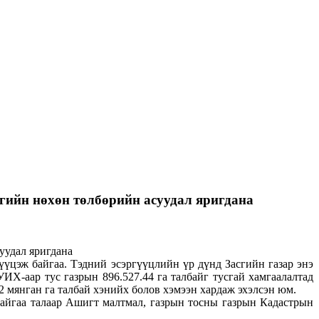
гийн нөхөн төлбөрийн асуудал яригдана
үүцэж байгаа. Тэдний эсэргүүцлийн үр дүнд Засгийн газар энэ
Х-аар тус газрын 896.527.44 га талбайг тусгай хамгаалалтад
2 мянган га талбай хэнийх болов хэмээн хардаж эхэлсэн юм.
байгаа талаар Ашигт малтмал, газрын тосны газрын Кадастрын