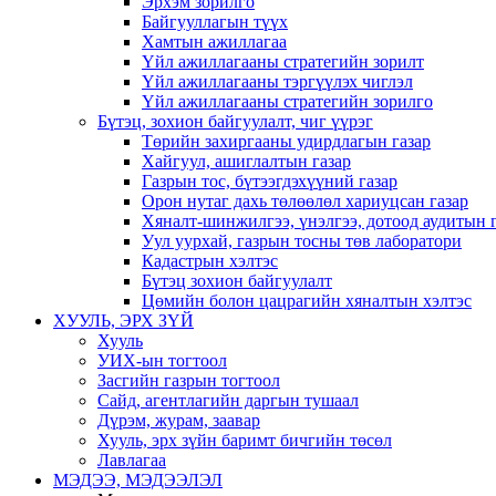
Эрхэм зорилго
Байгууллагын түүх
Хамтын ажиллагаа
Үйл ажиллагааны стратегийн зорилт
Үйл ажиллагааны тэргүүлэх чиглэл
Үйл ажиллагааны стратегийн зорилго
Бүтэц, зохион байгуулалт, чиг үүрэг
Төрийн захиргааны удирдлагын газар
Хайгуул, ашиглалтын газар
Газрын тос, бүтээгдэхүүний газар
Орон нутаг дахь төлөөлөл хариуцсан газар
Хяналт-шинжилгээ, үнэлгээ, дотоод аудитын 
Уул уурхай, газрын тосны төв лаборатори
Кадастрын хэлтэс
Бүтэц зохион байгуулалт
Цөмийн болон цацрагийн хяналтын хэлтэс
ХУУЛЬ, ЭРХ ЗҮЙ
Хууль
УИХ-ын тогтоол
Засгийн газрын тогтоол
Сайд, агентлагийн даргын тушаал
Дүрэм, журам, заавар
Хууль, эрх зүйн баримт бичгийн төсөл
Лавлагаа
МЭДЭЭ, МЭДЭЭЛЭЛ