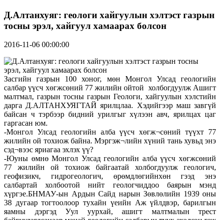
Д.Алтанхуяг: геологи хайгуулын хэлтэст газрын
тосны эрэл, хайгуул хамаарах болсон
2016-11-06 00:00:00
Засгийн газрын 100 хоног, мөн Монгол Улсад геологийн
салбар үүсч хөгжсөний 77 жилийн ойтой холбогдуулж Ашигт
малтмал, газрын тосны газрын Геологи, хайгуулын хэлстийн
дарга Д.АЛТАНХУЯГТАЙ ярилцлаа. Хэдийгээр маш завгүй
байсан ч тэрбээр бидний урилгыг хүлээн авч, ярилцах цаг
гаргасан юм.
-Монгол Улсад геологийн алба үүсч хөгж¬сөний түүхт 77
жилийн ой тохиож байна. Мэргэж¬лийн хүний тань хувьд энэ
сэд¬вээс яриагаа эхлэх үү?
-Юуны өмнө Монгол Улсад геологийн алба үүсч хөгжсөний
77 жилийн ой тохиож байгаатай холбогдуулж геологич,
геофизикч, гидрогеологич, өрөмдлөгийнхөн гээд энэ
салбартай холбоотой нийт геологчиддоо баярын мэнд
хүргэе.БНМАУ-ын Ардын Сайд нарын Зөвлөлийн 1939 оны
38 дугаар тогтоолоор тухайн үеийн Аж үйлдвэр, барилгын
яамны дэргэд Уул уурхай, ашигт малтмалын трест