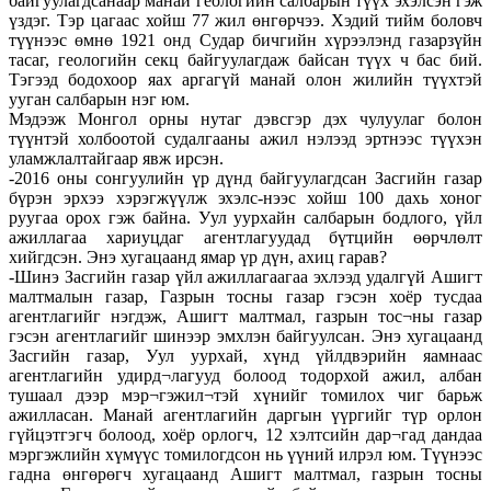
байгуулагдсанаар манай геологийн салбарын түүх эхэлсэн гэж
үздэг. Тэр цагаас хойш 77 жил өнгөрчээ. Хэдий тийм боловч
түүнээс өмнө 1921 онд Судар бичгийн хүрээлэнд газарзүйн
тасаг, геологийн секц байгуулагдаж байсан түүх ч бас бий.
Тэгээд бодохоор яах аргагүй манай олон жилийн түүхтэй
ууган салбарын нэг юм.
Мэдээж Монгол орны нутаг дэвсгэр дэх чулуулаг болон
түүнтэй холбоотой судалгааны ажил нэлээд эртнээс түүхэн
уламжлалтайгаар явж ирсэн.
-2016 оны сонгуулийн үр дүнд байгуулагдсан Засгийн газар
бүрэн эрхээ хэрэгжүүлж эхэлс-нээс хойш 100 дахь хоног
руугаа орох гэж байна. Уул уурхайн салбарын бодлого, үйл
ажиллагаа хариуцдаг агентлагуудад бүтцийн өөрчлөлт
хийгдсэн. Энэ хугацаанд ямар үр дүн, ахиц гарав?
-Шинэ Засгийн газар үйл ажиллагаагаа эхлээд удалгүй Ашигт
малтмалын газар, Газрын тосны газар гэсэн хоёр тусдаа
агентлагийг нэгдэж, Ашигт малтмал, газрын тос¬ны газар
гэсэн агентлагийг шинээр эмхлэн байгуулсан. Энэ хугацаанд
Засгийн газар, Уул уурхай, хүнд үйлдвэрийн яамнаас
агентлагийн удирд¬лагууд болоод тодорхой ажил, албан
тушаал дээр мэр¬гэжил¬тэй хүнийг томилох чиг барьж
ажилласан. Манай агентлагийн даргын үүргийг түр орлон
гүйцэтгэгч болоод, хоёр орлогч, 12 хэлтсийн дар¬гад дандаа
мэргэжлийн хүмүүс томилогдсон нь үүний илрэл юм. Түүнээс
гадна өнгөрөгч хугацаанд Ашигт малтмал, газрын тосны