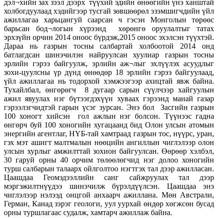
дэл¬хийн зах зээл дээрх түүхий эдийн өнөөгийн үнэ ханштай
холбогдуулаад хэдийгээр тусгай зөвшөөрөл эзэмшигчдийн үйл
ажиллагаа харьцангуй саарсан ч гэсэн Монголын төрөөс
барьсан бод¬логын хүрээнд хөрөнгө оруулалтыг татах
эрхзүйн орчин 2014 оноос бүрдэж,2015 оноос эхэлсэн түүхтэй.
Дараа нь газрын тосны салбартай холбоотой 2014 онд
батлагдсан шинэчилэн найруулсан хуулиар газрын тосны
эрлийн гэрээ байгуулж, эрлийн аж¬лыг эхлүүлэх асуудлыг
зохи-цуулсны үр дүнд өнөөдөр 18 эрлийн гэрээ байгуулаад,
үйл ажиллагаа нь тодорхой хэмжээгээр ахицтай явж байна.
Тухайлбал, өнгөрөгч 8 дугаар сарын сүүлчээр хайгуулын
ажил явуулах нэг бүтээгдэхүүн хуваах гэрээнд манай газар
гэрээлэгчидтэй гарын үсэг зурсан. Энэ бол Засгийн газрын
100 хоногт хийсэн гол ажлын нэг болсон. Түүнээс гадна
өнгөрч буй 100 хоногийн хугацаанд бид Олон улсын атомын
энергийн агентлаг, НҮБ-тай хамтраад газрын тос, нүүрс, уран,
гэх мэт ашигт малтмалын нөөцийн ангиллын чиглэлээр олон
улсын хурлыг амжилттай зохион байгуулсан. Өөрөөр хэлбэл,
30 гаруй орны 40 орчим төлөөлөгчид нэг долоо хоногийн
турш салбарын талаарх ойлголтоо нэгтгэх тал дээр ажилласан.
Цаашдаа Геомэдээллийн санг сайжруулах тал дээр
мэргэжилтнүүдээ шинэчилж бүрэлдүүлсэн. Цаашдаа энэ
чиглэлээр нэлээд онцгой анхаарч ажиллана. Мөн Австрали,
Герман, Канад зэрэг геологи, уул уурхай өндөр хөгжсөн бусад
орны туршлагаас судалж, хамтарч ажиллаж байна.