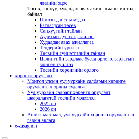
жилийн эцэс
Төсөв, санхүү, худалдан авах ажиллагааны ил тод
байдал
Шилэн дансны мэдээ
Батлагдсан төсөв
Санхүүгийн тайлан
Аудитын дүгнэлт, тайлан
Худалдан авах ажиллагаа
Тендерийн урилга
Төсвийн гүйцэтгэлийн тайлан
Цалингийн зардлаас бусад орлого, зарлагын
мөнгөн гүйлгээ
Төсвийн хөрөнгийн орлого
хөрөнгө оруулалт
Монгол улсын уул уурхайн салбарын хөрөнгө
оруулалтын орчны судалгаа
Уул уурхайн салбарт хөрөнгө оруулалт
шаардлагатай төслийн мэдээлэл
2025 он
2026 он
Ашигт малтмал, уул уурхайн хөрөнгө оруулалтын
гарын авлага
e-zasag.mn