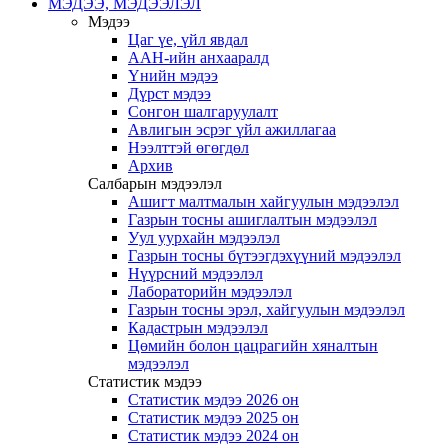
МЭДЭЭ, МЭДЭЭЛЭЛ
Мэдээ
Цаг үе, үйл явдал
ААН-ийн анхааралд
Үнийн мэдээ
Дүрст мэдээ
Сонгон шалгаруулалт
Авлигын эсрэг үйл ажиллагаа
Нээлттэй өгөгдөл
Архив
Салбарын мэдээлэл
Ашигт малтмалын хайгуулын мэдээлэл
Газрын тосны ашиглалтын мэдээлэл
Уул уурхайн мэдээлэл
Газрын тосны бүтээгдэхүүний мэдээлэл
Нүүрсний мэдээлэл
Лабораторийн мэдээлэл
Газрын тосны эрэл, хайгуулын мэдээлэл
Кадастрын мэдээлэл
Цөмийн болон цацрагийн хяналтын
мэдээлэл
Статистик мэдээ
Статистик мэдээ 2026 он
Статистик мэдээ 2025 он
Статистик мэдээ 2024 он