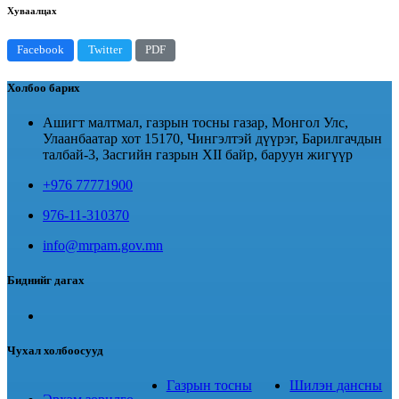
Хуваалцах
Facebook
Twitter
PDF
Холбоо барих
Ашигт малтмал, газрын тосны газар, Монгол Улс,
Улаанбаатар хот 15170, Чингэлтэй дүүрэг, Барилгачдын
талбай-3, Засгийн газрын XII байр, баруун жигүүр
+976 77771900
976-11-310370
info@mrpam.gov.mn
Биднийг дагах
Чухал холбоосууд
Газрын тосны
Шилэн дансны