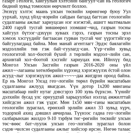
газарт Геологи, хайгуулын хэлтсийн байгуул¬сан нь геологич
бидний хувьд томоохон өөрчлөлт боллоо.
Энэхүү хэлтэс маань улсын төсвийн хөрөнгөөр буюу Уул
уурхай, хүнд үйлд¬вэрийн сайдын багцад багтсан геологийн
судалгааны ажлыг хариуцсан нэг нэгжтэй, ашигт малтмалын
2400 гаруй тусгай зөвшөөрөл эзэмшиг¬чид, газрын тосны
хайгуул бүтээг¬дэхүүн хуваах гэрээ, газрын тосны эрэл
хэмээх хэсгүүдийг багтаасан гурван тусгай чиг үүрэгтэйгээр
байгуулагдаад байна. Мөн манай агентлагт Эрдэс баялагийн
мэдээллийн төв гэж бай¬гуулагд¬сан. Үүр¬гийн хувьд
геологитой хол¬боотой бүхий л төрлийн мэдээл¬лийн сан,
архивтай хол¬боотой хэсгийг хариуцах юм. Ийнхүү бид
Монгол Улсын Засгийн газрын 2016-2020 оны үйл
ажил¬¬лагааны хөтөлбөрийн хүрээнд хэрэгжүүлэх ёстой олон
асууд¬лыг хэрэгжүүлэх ажил¬¬¬¬¬даа жигдрэн ороод байна.
Ер нь Монгол Улсад гео¬логийн төрөл бүрийн масштабын
судалгааны ажлууд явагдсан. Үүн дотор 1х200 мянганы
масштабаар нийт нутаг дэвсгэрээ 100 хувь бүрхсэн. Үүнийг
дэлхийн бусад улс орнуудтай харьцуулбал нэлээд амжилттай
хийгдсэн ажил гэж үздэг. Мөн 1х50 мян¬ганы масштабын
геологийн зураглал, ерөнхий эрлийн ажил 33 хувьд хүрч,
тодорхой ахиц дэвшил авчирлаа. Түүнээс гадна гео¬логийн
салбарынхан жилдээ 9-10 тэрбум төг¬рөгийн төсвийг улсын
төс¬вөөс бат¬луулж улсын гео¬логийн зураглал болон
сэдэв¬чилсэн судалгааны ажлыг хийсээр ирсэн. Нөгөө талаас