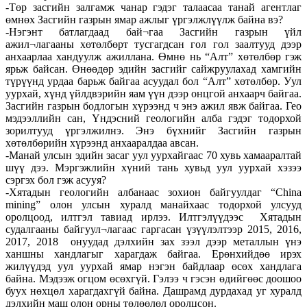
-Төр засгийн залгамж чанар гэдэг талаасаа танай агентлаг
өмнөх Засгийн газрын ямар ажлыг үргэлжлүүлж байна вэ?
-Нэгэнт батлагдаад бай¬гаа Засгийн газрын үйл
ажил¬лагааны хөтөлбөрт тусгагдсан гол гол заалтууд дээр
анхаарлаа хандуулж ажиллана. Өмнө нь “Алт” хөтөлбөр гэж
ярьж байсан. Өнөөдөр эдийн засгийг сайжруулахад хамгийн
түрүүнд урдаа барьж байгаа асуудал бол “Алт” хөтөлбөр. Уул
уурхай, хүнд үйлдвэрийн яам үүн дээр онцгой анхаарч байгаа.
Засгийн газрын бодлогын хүрээнд ч энэ ажил явж байгаа. Гео
мэдээллийн сан, Үндэсний геологийн алба гэдэг тодорхой
зорилтууд үргэлжилнэ. Энэ бүхнийг Засгийн газрын
хөтөлбөрийн хүрээнд анхааралдаа авсан.
-Манай улсын эдийн засаг уул уурхайгаас 70 хувь хамааралтай
шүү дээ. Мэргэжлийн хүний тань хувьд уул уурхай хэзээ
сэргэх бол гэж асууя?
-Хятадын геологийн албанаас зохион байгуулдаг “China
mining” олон улсын хуралд манайхаас тодорхой улсууд
оролцоод, илтгэл тавиад ирлээ. Илтгэлүүдээс Хятадын
судалгааны байгуул¬лагаас гаргасан үзүүлэлтээр 2015, 2016,
2017, 2018 онуудад дэлхийн зах зээл дээр металлын үнэ
ханшны хандлагыг харагдаж байгаа. Ерөнхийдөө ирэх
жилүүдэд уул уурхай ямар нэгэн байдлаар өсөх хандлага
байна. Мэдээж огцом өсөхгүй. Гэлээ ч гэсэн өдийгөөс доошоо
буух нөхцөл харагдахгүй байна. Дашрамд дурдахад уг хуралд
дэлхийн маш олон орны төлөөлөл оролцсон.