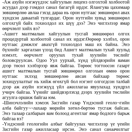
-Аж ахуйн нэгжүүдээс хайгуулын лиценз олгохтой холбоотой
асуудал дээр гомдол санал багагүй ирдэг. Ялангуяа цахимаар
зөвшөөрлөө авлаа гэхэд дараа нь орон нутгаас зөвшөөрөл авах
хүндхэн даваатай тулгардаг. Орон нутгийн хувьд зөвшөөрөл
олгохгүй байх тохиолдол их шүү дээ? Энэ чиглэлээр ямар
өөрчлөлт хийх вэ?
-Ашигт малтмалын хайгуулын тусгай зөвшөөрөл олгох
процедуртай холбоотой санал их ирдэг.Өөрөөр хэлбэл, орон
нутгаас дэмжлэг авахгүй тохиолдол маш их байна. Энэ
бүхнийг харгалзан үзээд бид Ашигт малтмалын тухай хуульд
нэмэлт, өөрчлөлт оруулах тухай хуулийн төслийг
боловсруулсан. Одоо Уул уурхай, хүнд үйлдвэрийн яаман
дээр төсөл хэлбэрээр явж байгаа. Төрөөс тогтоосон газарт
ашигт малтмалын тусгай зөвшөөрөл олгохын өмнө орон
нутгаас эхлээд зөвшөөрлөө авсан байхаар төрөөс
зохицуулалтыг нь хийж өгөхгүй бол нэгэнт олгогдсон талбай
дээр аж ахуйн нэгжүүд үйл ажиллагаа явуулахад хүндрэл
учирч байгаа. Үүнийг шийдвэрлэхэд дээрх хуулийн төслийн
агуулга оршиж байгаа юм.
-Шинэчлэлийн хэмээх Засгийн газар Үндэсний геоло¬гийн
алба байгуу¬¬лахаар мөрийн хөтөл-бөртөө тусгаж байсан.
Энэ талаар салбарын яам болоод агентлаг ямар бодлого барьж
байгаа вэ?
-Үндэсний геологийн албыг байгуулах чиглэлээр үе үеийн
Засгийн газар ажилласаар ирсэн. Энэ санал санаачилгыг