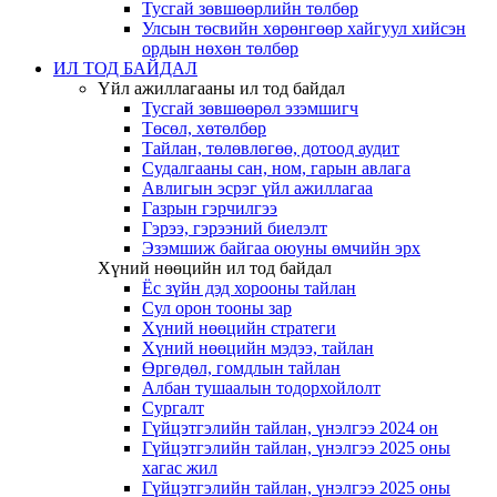
Тусгай зөвшөөрлийн төлбөр
Улсын төсвийн хөрөнгөөр хайгуул хийсэн
ордын нөхөн төлбөр
ИЛ ТОД БАЙДАЛ
Үйл ажиллагааны ил тод байдал
Тусгай зөвшөөрөл эзэмшигч
Төсөл, хөтөлбөр
Тайлан, төлөвлөгөө, дотоод аудит
Судалгааны сан, ном, гарын авлага
Авлигын эсрэг үйл ажиллагаа
Газрын гэрчилгээ
Гэрээ, гэрээний биелэлт
Эзэмшиж байгаа оюуны өмчийн эрх
Хүний нөөцийн ил тод байдал
Ёс зүйн дэд хорооны тайлан
Сул орон тооны зар
Хүний нөөцийн стратеги
Хүний нөөцийн мэдээ, тайлан
Өргөдөл, гомдлын тайлан
Албан тушаалын тодорхойлолт
Сургалт
Гүйцэтгэлийн тайлан, үнэлгээ 2024 он
Гүйцэтгэлийн тайлан, үнэлгээ 2025 оны
хагас жил
Гүйцэтгэлийн тайлан, үнэлгээ 2025 оны