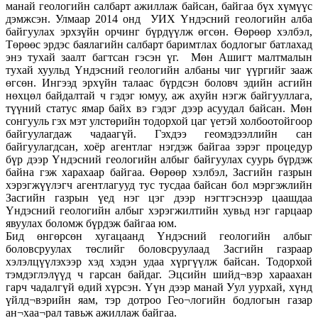
манай геологийн салбарт ажиллаж байсан, байгаа бүх хүмүүс
дэмжсэн. Улмаар 2014 онд УИХ Үндэсний геологийн алба
байгуулах эрхзүйн орчинг бүрдүүлж өгсөн. Өөрөөр хэлбэл,
Төрөөс эрдэс баялагийн салбарт баримтлах бодлогыг батлахад
энэ тухай заалт багтсан гэсэн үг. Мөн Ашигт малтмалын
тухай хуульд Үндэсний геологийн албаны чиг үүргийг зааж
өгсөн. Ингээд эрхүйн талаас бүрдсэн боловч эдийн асгийн
нөхцөл байдалтай ч гэдэг юмуу, аж ахуйн нэгж байгууллага,
түүний статус ямар байх вэ гэдэг дээр асуудал байсан. Мөн
сонгууль гэх мэт улстөрийн тодорхой цаг үетэй холбоотойгоор
байгуулагдаж чадаагүй. Гэхдээ геомэдээллийн сан
байгуулагдсан, хоёр агентлаг нэгдэж байгаа зэрэг процедур
бүр дээр Үндэсний геологийн албыг байгуулах суурь бүрдэж
байна гэж харахаар байгаа. Өөрөөр хэлбэл, Засгийн газрын
хэрэгжүүлэгч агентлагууд тус тусдаа байсан бол мэргэжлийн
Засгийн газрын үед нэг цэг дээр нэгтгэснээр цаашдаа
Үндэсний геологийн албыг хэрэгжилтийн хувьд нэг гарцаар
явуулах боломж бүрдэж байгаа юм.
Бид өнгөрсөн хугацаанд Үндэсний геологийн албыг
боловсруулах төслийг боловсруулаад Засгийн газраар
хэлэлцүүлэхээр хэд хэдэн удаа хүргүүлж байсан. Тодорхой
тэмдэглэлүүд ч гарсан байдаг. Эцсийн шийд¬вэр хараахан
гарч чадалгүй өдий хүрсэн. Үүн дээр манай Уул уурхай, хүнд
үйлд¬вэрийн яам, тэр дотроо Гео¬логийн бодлогын газар
ан¬хаа¬рал тавьж ажиллаж байгаа.