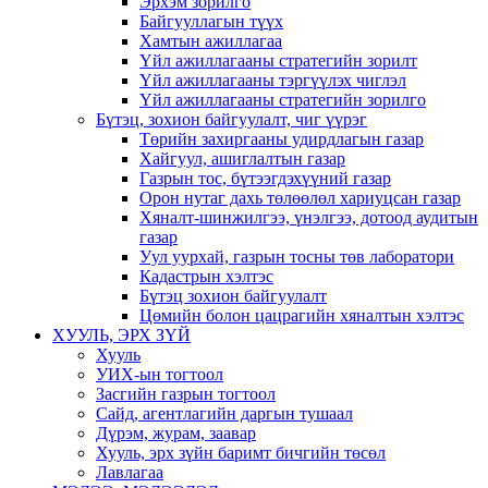
Эрхэм зорилго
Байгууллагын түүх
Хамтын ажиллагаа
Үйл ажиллагааны стратегийн зорилт
Үйл ажиллагааны тэргүүлэх чиглэл
Үйл ажиллагааны стратегийн зорилго
Бүтэц, зохион байгуулалт, чиг үүрэг
Төрийн захиргааны удирдлагын газар
Хайгуул, ашиглалтын газар
Газрын тос, бүтээгдэхүүний газар
Орон нутаг дахь төлөөлөл хариуцсан газар
Хяналт-шинжилгээ, үнэлгээ, дотоод аудитын
газар
Уул уурхай, газрын тосны төв лаборатори
Кадастрын хэлтэс
Бүтэц зохион байгуулалт
Цөмийн болон цацрагийн хяналтын хэлтэс
ХУУЛЬ, ЭРХ ЗҮЙ
Хууль
УИХ-ын тогтоол
Засгийн газрын тогтоол
Сайд, агентлагийн даргын тушаал
Дүрэм, журам, заавар
Хууль, эрх зүйн баримт бичгийн төсөл
Лавлагаа