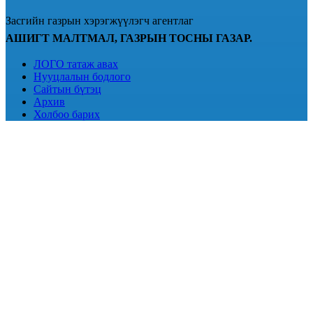
Засгийн газрын хэрэгжүүлэгч агентлаг
АШИГТ МАЛТМАЛ, ГАЗРЫН ТОСНЫ ГАЗАР.
ЛОГО татаж авах
Нууцлалын бодлого
Сайтын бүтэц
Архив
Холбоо барих