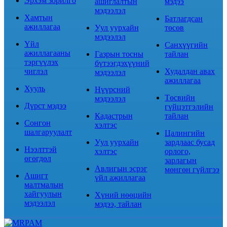
Эрхэм зорилго
ашиглалтын
мэдээ
мэдээлэл
Хамтын
Батлагдсан
ажиллагаа
Уул уурхайн
төсөв
мэдээлэл
Үйл
Санхүүгийн
ажиллагааны
Газрын тосны
тайлан
тэргүүлэх
бүтээгдэхүүний
чиглэл
Худалдан авах
мэдээлэл
ажиллагаа
Хууль
Нүүрсний
Төсвийн
мэдээлэл
Дүрст мэдээ
гүйцэтгэлийн
Кадастрын
тайлан
Сонгон
хэлтэс
шалгаруулалт
Цалингийн
Уул уурхайн
зардлаас бусад
Нээлттэй
хэлтэс
орлого,
өгөгдөл
зарлагын
Авлигын эсрэг
мөнгөн гүйлгээ
Ашигт
үйл ажиллагаа
малтмалын
хайгуулын
Хүний нөөцийн
мэдээлэл
мэдээ, тайлан