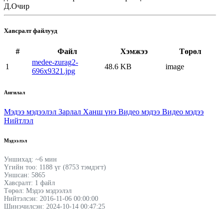
Д.Очир
Хавсралт файлууд
#
Файл
Хэмжээ
Төрөл
medee-zurag2-
1
48.6 KB
image
696x9321.jpg
Ангилал
Мэдээ мэдээлэл
Зарлал
Ханш үнэ
Видео мэдээ
Видео мэдээ
Нийтлэл
Мэдээлэл
Уншихад: ~6 мин
Үгийн тоо: 1188 үг (8753 тэмдэгт)
Уншсан: 5865
Хавсралт: 1 файл
Төрөл: Мэдээ мэдээлэл
Нийтэлсэн: 2016-11-06 00:00:00
Шинэчилсэн: 2024-10-14 00:47:25