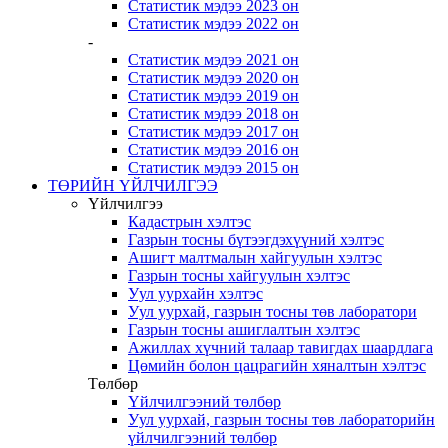
Статистик мэдээ 2023 он
Статистик мэдээ 2022 он
-
Статистик мэдээ 2021 он
Статистик мэдээ 2020 он
Статистик мэдээ 2019 он
Статистик мэдээ 2018 он
Статистик мэдээ 2017 он
Статистик мэдээ 2016 он
Статистик мэдээ 2015 он
ТӨРИЙН ҮЙЛЧИЛГЭЭ
Үйлчилгээ
Кадастрын хэлтэс
Газрын тосны бүтээгдэхүүний хэлтэс
Ашигт малтмалын хайгуулын хэлтэс
Газрын тосны хайгуулын хэлтэс
Уул уурхайн хэлтэс
Уул уурхай, газрын тосны төв лаборатори
Газрын тосны ашиглалтын хэлтэс
Ажиллах хүчний талаар тавигдах шаардлага
Цөмийн болон цацрагийн хяналтын хэлтэс
Төлбөр
Үйлчилгээний төлбөр
Уул уурхай, газрын тосны төв лабораторийн
үйлчилгээний төлбөр