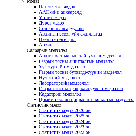
Мэдээ
Цаг үе, үйл явдал
ААН-ийн анхааралд
Үнийн мэдээ
Дүрст мэдээ
Сонгон шалгаруулалт
Авлигын эсрэг үйл ажиллагаа
Нээлттэй өгөгдөл
Архив
Салбарын мэдээлэл
Ашигт малтмалын хайгуулын мэдээлэл
Газрын тосны ашиглалтын мэдээлэл
Уул уурхайн мэдээлэл
Газрын тосны бүтээгдэхүүний мэдээлэл
Нүүрсний мэдээлэл
Лабораторийн мэдээлэл
Газрын тосны эрэл, хайгуулын мэдээлэл
Кадастрын мэдээлэл
Цөмийн болон цацрагийн хяналтын мэдээлэл
Статистик мэдээ
Статистик мэдээ 2026 он
Статистик мэдээ 2025 он
Статистик мэдээ 2024 он
Статистик мэдээ 2023 он
Статистик мэдээ 2022 он