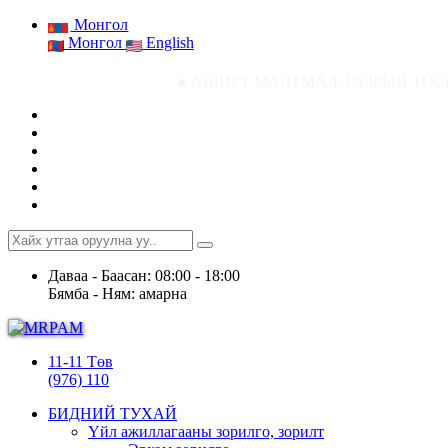
Монгол
Монгол
English
● АШИГТ МАЛТМАЛ, ГАЗРЫН ТОСНЫ ГАЗРЫН СТАТИСТ
Даваа - Баасан: 08:00 - 18:00
Бямба - Ням: амарна
11-11 Төв
(976) 110
БИДНИЙ ТУХАЙ
Үйл ажиллагааны зорилго, зорилт