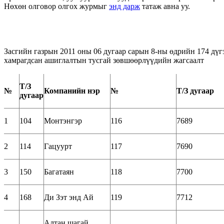
Нөхөн олговор олгох журмыг
энд дарж
татаж авна уу.
Засгийн газрын 2011 оны 06 дугаар сарын 8-ны өдрийн 174 дүг
хамрагдсан ашиглалтын тусгай зөвшөөрлүүдийн жагсаалт
Т/З
№
Компанийн нэр
№
Т/З дугаар
дугаар
1
104
Монтэнгэр
116
7689
2
114
Гацуурт
117
7690
3
150
Багатаян
118
7700
4
168
Ди Зэт энд Ай
119
7712
Алтан шагай