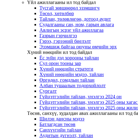
Үйл ажиллагааны ил тод байдал
Тусгай зөвшөөрөл эзэмшигч
Төсөл, хөтөлбөр
Тайлан, төлөвлөгөө, дотоод аудит
Судалгааны сан, ном, гарын авлага
Авлигын эсрэг үйл ажиллагаа
Газрын гэрчилгээ
Гэрээ, гэрээний биелэлт
Эзэмшиж байгаа оюуны өмчийн эрх
Хүний нөөцийн ил тод байдал
Ёс зүйн дэд хорооны тайлан
Сул орон тооны зар
Хүний нөөцийн стратеги
Хүний нөөцийн мэдээ, тайлан
Өргөдөл, гомдлын тайлан
Албан тушаалын тодорхойлолт
Сургалт
Гүйцэтгэлийн тайлан, үнэлгээ 2024 он
Гүйцэтгэлийн тайлан, үнэлгээ 2025 оны хага
Гүйцэтгэлийн тайлан, үнэлгээ 2025 оны жили
Төсөв, санхүү, худалдан авах ажиллагааны ил тод б
Шилэн дансны мэдээ
Батлагдсан төсөв
Санхүүгийн тайлан
Аудитын дүгнэлт, тайлан