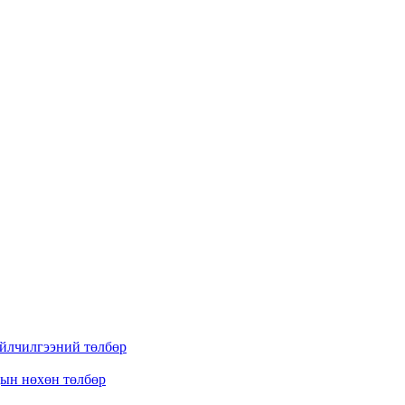
үйлчилгээний төлбөр
дын нөхөн төлбөр