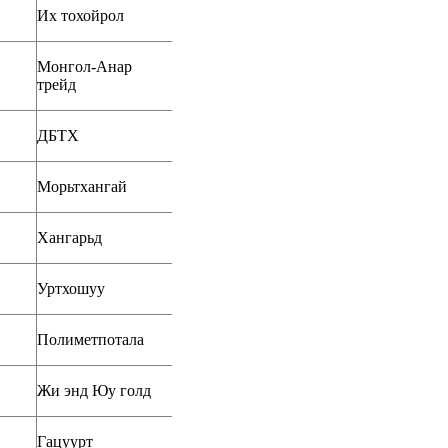
Их тохойрол
Монгол-Анар
трейд
ДБТХ
Морьтхангай
Хангарьд
Уртхошуу
Полиметпотала
Жи энд Юу голд
Гацуурт