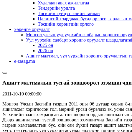
Худалдан авах ажиллагаа
Тендерийн урилга
Төсвийн гүйцэтгэлийн тайлан
Цалингийн зардлаас бусад орлого, зарлагын м
Төсвийн хөрөнгийн орлого
хөрөнгө оруулалт
Монгол улсын уул уурхайн салбарын хөрөнгө оруул
Уул уурхайн салбарт хөрөнгө оруулалт шаардлагата
2025 он
2026 он
Ашигт малтмал, уул уурхайн хөрөнгө оруулалтын г
e-zasag.mn
Ашигт малтмалын тусгай зөвшөөрөл эзэмшигчди
2011-10-10 00:00:00
Монгол Улсын Засгийн газрын 2011 оны 06 дугаар сарын 8-н
ашиглахыг хориглосон гол, мөрний урсац бүрэлдэх эх, усны сан
Уг хилийн заагт хамрагдсан алтны шороон ордын ашиглалтын 2
Дээрх ашиглалтын тусгай зөвшөөрөл эзэмшигчид Засгийн газры
газрын хамгаалалтын бүс, ойн сан бүхий газарт ашигт малт
хүсэлтээ геологи, уул уурхайн асуудал эрхэлсэн төрийн захирга