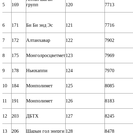
5
169
групп
120
7713
6
171
Би Би энд Эс
121
7716
7
172
Алтанхавар
122
7902
8
175
Монголросцветмет
123
7969
9
178
Ньюхаппи
124
7970
10
184
Монполимет
125
8085
11
191
Монполимет
126
8183
12
203
ДБТХ
127
8245
13
206
Шарын гол энерги
128
8478