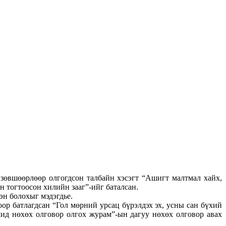
зөвшөөрлөөр олгогдсон талбайн хэсэгт “Ашигт малтмал хайх,
н тогтоосон хилийн зааг”-ийг баталсан.
эн болохыг мэдэгдье.
ор батлагдсан “Гол мөрний урсац бүрэлдэх эх, усны сан бүхий
ид нөхөх олговор олгох журам”-ын дагуу нөхөх олговор авах