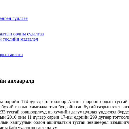
өнгөн гүйлгээ
алтын орчны судалгаа
й төслийн мэдээлэл
арын авлага
йн анхааралд
ы өдрийн 174 дүгээр тогтоолоор Алтны шороон ордын тусгай 
 бүхий газрын хамгаалалтын бүс, ойн сан бүхий газрын хэсэгчлэ
33 тусгай зөвшөөрлүүд нь хуулийн дагуу цуцлах үндэслэл бүрдс
н 2010 оны 11 дүгээр сарын 17-ны өдрийн 299 дугаар тогтооло
малын хайгуулын болон ашиглалтын тусгай зөвшөөрөл эзэмшигч
аны байгууллагад гаргана уу.