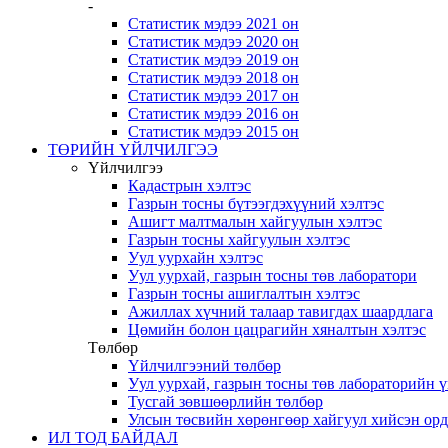
-
Статистик мэдээ 2021 он
Статистик мэдээ 2020 он
Статистик мэдээ 2019 он
Статистик мэдээ 2018 он
Статистик мэдээ 2017 он
Статистик мэдээ 2016 он
Статистик мэдээ 2015 он
ТӨРИЙН ҮЙЛЧИЛГЭЭ
Үйлчилгээ
Кадастрын хэлтэс
Газрын тосны бүтээгдэхүүний хэлтэс
Ашигт малтмалын хайгуулын хэлтэс
Газрын тосны хайгуулын хэлтэс
Уул уурхайн хэлтэс
Уул уурхай, газрын тосны төв лаборатори
Газрын тосны ашиглалтын хэлтэс
Ажиллах хүчний талаар тавигдах шаардлага
Цөмийн болон цацрагийн хяналтын хэлтэс
Төлбөр
Үйлчилгээний төлбөр
Уул уурхай, газрын тосны төв лабораторийн 
Тусгай зөвшөөрлийн төлбөр
Улсын төсвийн хөрөнгөөр хайгуул хийсэн ор
ИЛ ТОД БАЙДАЛ