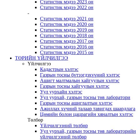
Статистик мэдээ 2023 он
Статистик мэдээ 2022 он
-
Статистик мэдээ 2021 он
Статистик мэдээ 2020 он
Статистик мэдээ 2019 он
Статистик мэдээ 2018 он
Статистик мэдээ 2017 он
Статистик мэдээ 2016 он
Статистик мэдээ 2015 он
ТӨРИЙН ҮЙЛЧИЛГЭЭ
Үйлчилгээ
Кадастрын хэлтэс
Газрын тосны бүтээгдэхүүний хэлтэс
Ашигт малтмалын хайгуулын хэлтэс
Газрын тосны хайгуулын хэлтэс
Уул уурхайн хэлтэс
Уул уурхай, газрын тосны төв лаборатори
Газрын тосны ашиглалтын хэлтэс
Ажиллах хүчний талаар тавигдах шаардлага
Цөмийн болон цацрагийн хяналтын хэлтэс
Төлбөр
Үйлчилгээний төлбөр
Уул уурхай, газрын тосны төв лабораторийн
үйлчилгээний төлбөр