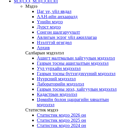
МЭДЭЭ, МЭДЭЭЛЭЛ
Мэдээ
Цаг үе, үйл явдал
ААН-ийн анхааралд
Үнийн мэдээ
Дүрст мэдээ
Сонгон шалгаруулалт
Авлигын эсрэг үйл ажиллагаа
Нээлттэй өгөгдөл
Архив
Салбарын мэдээлэл
Ашигт малтмалын хайгуулын мэдээлэл
Газрын тосны ашиглалтын мэдээлэл
Уул уурхайн мэдээлэл
Газрын тосны бүтээгдэхүүний мэдээлэл
Нүүрсний мэдээлэл
Лабораторийн мэдээлэл
Газрын тосны эрэл, хайгуулын мэдээлэл
Кадастрын мэдээлэл
Цөмийн болон цацрагийн хяналтын
мэдээлэл
Статистик мэдээ
Статистик мэдээ 2026 он
Статистик мэдээ 2025 он
Статистик мэдээ 2024 он