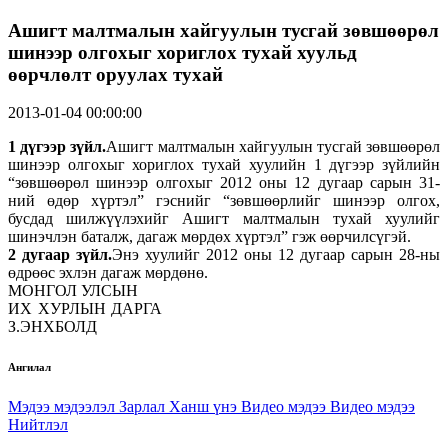
Ашигт малтмалын хайгуулын тусгай зөвшөөрөл
шинээр олгохыг хориглох тухай хуульд
өөрчлөлт оруулах тухай
2013-01-04 00:00:00
1 дүгээр зүйл.
Ашигт малтмалын хайгуулын тусгай зөвшөөрөл
шинээр олгохыг хориглох тухай хуулийн 1 дүгээр зүйлийн
“зөвшөөрөл шинээр олгохыг 2012 оны 12 дугаар сарын 31-
ний өдөр хүртэл” гэснийг “зөвшөөрлийг шинээр олгох,
бусдад шилжүүлэхийг Ашигт малтмалын тухай хуулийг
шинэчлэн баталж, дагаж мөрдөх хүртэл” гэж өөрчилсүгэй.
2 дугаар зүйл.
Энэ хуулийг 2012 оны 12 дугаар сарын 28-ны
өдрөөс эхлэн дагаж мөрдөнө.
МОНГОЛ УЛСЫН
ИХ ХУРЛЫН ДАРГА
З.ЭНХБОЛД
Ангилал
Мэдээ мэдээлэл
Зарлал
Ханш үнэ
Видео мэдээ
Видео мэдээ
Нийтлэл