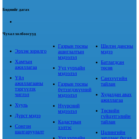
Биднийг дагах
Чухал холбоосууд
Газрын тосны
Шилэн дансны
Эрхэм зорилго
ашиглалтын
мэдээ
мэдээлэл
Хамтын
Батлагдсан
ажиллагаа
Уул уурхайн
төсөв
мэдээлэл
Үйл
Санхүүгийн
ажиллагааны
Газрын тосны
тайлан
тэргүүлэх
бүтээгдэхүүний
чиглэл
Худалдан авах
мэдээлэл
ажиллагаа
Хууль
Нүүрсний
Төсвийн
мэдээлэл
Дүрст мэдээ
гүйцэтгэлийн
Кадастрын
тайлан
Сонгон
хэлтэс
шалгаруулалт
Цалингийн
Уул уурхайн
зардлаас бусад