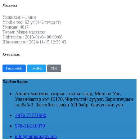
Мэдээлэл
Уншихад: ~1 мин
Үгийн тоо: 63 үг (446 тэмдэгт)
Уншсан: 4017
Төрөл: Мэдээ мэдээлэл
Нийтэлсэн: 2013-01-04 00:00:00
Шинэчилсэн: 2024-11-15 12:29:43
Хуваалцах
Facebook
Twitter
PDF
Холбоо барих
Ашигт малтмал, газрын тосны газар, Монгол Улс,
Улаанбаатар хот 15170, Чингэлтэй дүүрэг, Барилгачдын
талбай-3, Засгийн газрын XII байр, баруун жигүүр
+976 77771900
976-11-310370
info@mrpam.gov.mn