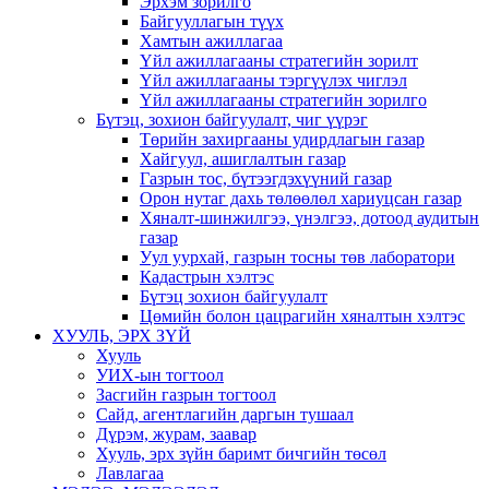
Эрхэм зорилго
Байгууллагын түүх
Хамтын ажиллагаа
Үйл ажиллагааны стратегийн зорилт
Үйл ажиллагааны тэргүүлэх чиглэл
Үйл ажиллагааны стратегийн зорилго
Бүтэц, зохион байгуулалт, чиг үүрэг
Төрийн захиргааны удирдлагын газар
Хайгуул, ашиглалтын газар
Газрын тос, бүтээгдэхүүний газар
Орон нутаг дахь төлөөлөл хариуцсан газар
Хяналт-шинжилгээ, үнэлгээ, дотоод аудитын
газар
Уул уурхай, газрын тосны төв лаборатори
Кадастрын хэлтэс
Бүтэц зохион байгуулалт
Цөмийн болон цацрагийн хяналтын хэлтэс
ХУУЛЬ, ЭРХ ЗҮЙ
Хууль
УИХ-ын тогтоол
Засгийн газрын тогтоол
Сайд, агентлагийн даргын тушаал
Дүрэм, журам, заавар
Хууль, эрх зүйн баримт бичгийн төсөл
Лавлагаа