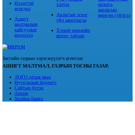
Нээлттэй
хэлтэс
орлого,
өгөгдөл
зарлагын
Авлигын эсрэг
мөнгөн гүйлгээ
Ашигт
үйл ажиллагаа
малтмалын
хайгуулын
Хүний нөөцийн
мэдээлэл
мэдээ, тайлан
Засгийн газрын хэрэгжүүлэгч агентлаг
АШИГТ МАЛТМАЛ, ГАЗРЫН ТОСНЫ ГАЗАР.
ЛОГО татаж авах
Нууцлалын бодлого
Сайтын бүтэц
Архив
Холбоо барих