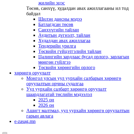
жилийн эцэс
Төсөв, санхүү, худалдан авах ажиллагааны ил тод
байдал
Шилэн дансны мэдээ
Батлагдсан төсөв
Санхүүгийн тайлан
Аудитын дүгнэлт, тайлан
Худалдан авах ажиллагаа
Тендерийн урилга
Төсвийн гүйцэтгэлийн тайлан
Цалингийн зардлаас бусад орлого, зарлагын
мөнгөн гүйлгээ
Төсвийн хөрөнгийн орлого
хөрөнгө оруулалт
Монгол улсын уул уурхайн салбарын хөрөнгө
оруулалтын орчны судалгаа
Уул уурхайн салбарт хөрөнгө оруулалт
шаардлагатай төслийн мэдээлэл
2025 он
2026 он
Ашигт малтмал, уул уурхайн хөрөнгө оруулалтын
гарын авлага
e-zasag.mn