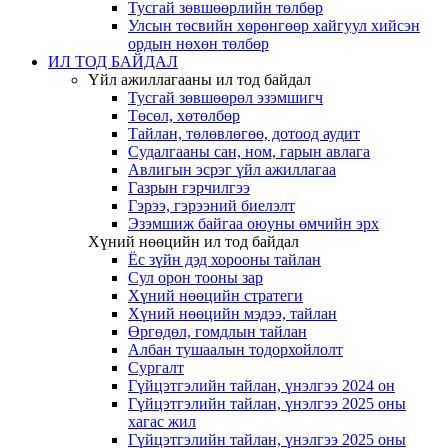
Тусгай зөвшөөрлийн төлбөр
Улсын төсвийн хөрөнгөөр хайгуул хийсэн
ордын нөхөн төлбөр
ИЛ ТОД БАЙДАЛ
Үйл ажиллагааны ил тод байдал
Тусгай зөвшөөрөл эзэмшигч
Төсөл, хөтөлбөр
Тайлан, төлөвлөгөө, дотоод аудит
Судалгааны сан, ном, гарын авлага
Авлигын эсрэг үйл ажиллагаа
Газрын гэрчилгээ
Гэрээ, гэрээний биелэлт
Эзэмшиж байгаа оюуны өмчийн эрх
Хүний нөөцийн ил тод байдал
Ёс зүйн дэд хорооны тайлан
Сул орон тооны зар
Хүний нөөцийн стратеги
Хүний нөөцийн мэдээ, тайлан
Өргөдөл, гомдлын тайлан
Албан тушаалын тодорхойлолт
Сургалт
Гүйцэтгэлийн тайлан, үнэлгээ 2024 он
Гүйцэтгэлийн тайлан, үнэлгээ 2025 оны
хагас жил
Гүйцэтгэлийн тайлан, үнэлгээ 2025 оны