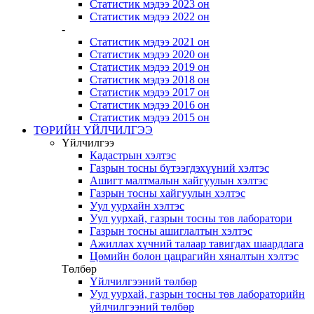
Статистик мэдээ 2023 он
Статистик мэдээ 2022 он
-
Статистик мэдээ 2021 он
Статистик мэдээ 2020 он
Статистик мэдээ 2019 он
Статистик мэдээ 2018 он
Статистик мэдээ 2017 он
Статистик мэдээ 2016 он
Статистик мэдээ 2015 он
ТӨРИЙН ҮЙЛЧИЛГЭЭ
Үйлчилгээ
Кадастрын хэлтэс
Газрын тосны бүтээгдэхүүний хэлтэс
Ашигт малтмалын хайгуулын хэлтэс
Газрын тосны хайгуулын хэлтэс
Уул уурхайн хэлтэс
Уул уурхай, газрын тосны төв лаборатори
Газрын тосны ашиглалтын хэлтэс
Ажиллах хүчний талаар тавигдах шаардлага
Цөмийн болон цацрагийн хяналтын хэлтэс
Төлбөр
Үйлчилгээний төлбөр
Уул уурхай, газрын тосны төв лабораторийн
үйлчилгээний төлбөр