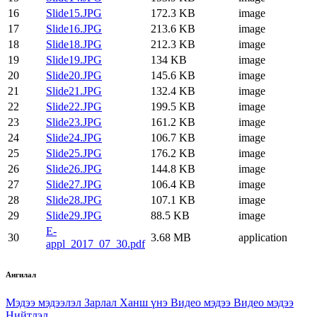
16
Slide15.JPG
172.3 KB
image
17
Slide16.JPG
213.6 KB
image
18
Slide18.JPG
212.3 KB
image
19
Slide19.JPG
134 KB
image
20
Slide20.JPG
145.6 KB
image
21
Slide21.JPG
132.4 KB
image
22
Slide22.JPG
199.5 KB
image
23
Slide23.JPG
161.2 KB
image
24
Slide24.JPG
106.7 KB
image
25
Slide25.JPG
176.2 KB
image
26
Slide26.JPG
144.8 KB
image
27
Slide27.JPG
106.4 KB
image
28
Slide28.JPG
107.1 KB
image
29
Slide29.JPG
88.5 KB
image
E-
30
3.68 MB
application
appl_2017_07_30.pdf
Ангилал
Мэдээ мэдээлэл
Зарлал
Ханш үнэ
Видео мэдээ
Видео мэдээ
Нийтлэл