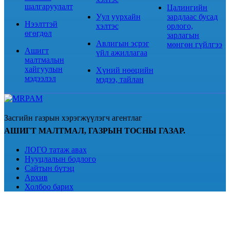
шалгаруулалт
Цалингийн
Уул уурхайн
зардлаас бусад
Нээлттэй
хэлтэс
орлого,
өгөгдөл
зарлагын
Авлигын эсрэг
мөнгөн гүйлгээ
Ашигт
үйл ажиллагаа
малтмалын
хайгуулын
Хүний нөөцийн
мэдээлэл
мэдээ, тайлан
Засгийн газрын хэрэгжүүлэгч агентлаг
АШИГТ МАЛТМАЛ, ГАЗРЫН ТОСНЫ ГАЗАР.
ЛОГО татаж авах
Нууцлалын бодлого
Сайтын бүтэц
Архив
Холбоо барих