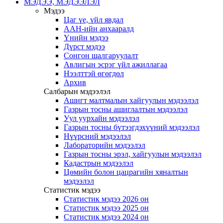
МЭДЭЭ, МЭДЭЭЛЭЛ
Мэдээ
Цаг үе, үйл явдал
ААН-ийн анхааралд
Үнийн мэдээ
Дүрст мэдээ
Сонгон шалгаруулалт
Авлигын эсрэг үйл ажиллагаа
Нээлттэй өгөгдөл
Архив
Салбарын мэдээлэл
Ашигт малтмалын хайгуулын мэдээлэл
Газрын тосны ашиглалтын мэдээлэл
Уул уурхайн мэдээлэл
Газрын тосны бүтээгдэхүүний мэдээлэл
Нүүрсний мэдээлэл
Лабораторийн мэдээлэл
Газрын тосны эрэл, хайгуулын мэдээлэл
Кадастрын мэдээлэл
Цөмийн болон цацрагийн хяналтын
мэдээлэл
Статистик мэдээ
Статистик мэдээ 2026 он
Статистик мэдээ 2025 он
Статистик мэдээ 2024 он