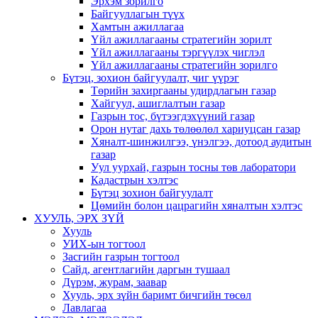
Эрхэм зорилго
Байгууллагын түүх
Хамтын ажиллагаа
Үйл ажиллагааны стратегийн зорилт
Үйл ажиллагааны тэргүүлэх чиглэл
Үйл ажиллагааны стратегийн зорилго
Бүтэц, зохион байгуулалт, чиг үүрэг
Төрийн захиргааны удирдлагын газар
Хайгуул, ашиглалтын газар
Газрын тос, бүтээгдэхүүний газар
Орон нутаг дахь төлөөлөл хариуцсан газар
Хяналт-шинжилгээ, үнэлгээ, дотоод аудитын
газар
Уул уурхай, газрын тосны төв лаборатори
Кадастрын хэлтэс
Бүтэц зохион байгуулалт
Цөмийн болон цацрагийн хяналтын хэлтэс
ХУУЛЬ, ЭРХ ЗҮЙ
Хууль
УИХ-ын тогтоол
Засгийн газрын тогтоол
Сайд, агентлагийн даргын тушаал
Дүрэм, журам, заавар
Хууль, эрх зүйн баримт бичгийн төсөл
Лавлагаа