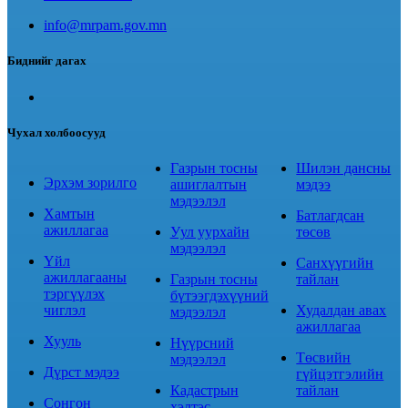
info@mrpam.gov.mn
Биднийг дагах
Чухал холбоосууд
Газрын тосны
Шилэн дансны
Эрхэм зорилго
ашиглалтын
мэдээ
мэдээлэл
Хамтын
Батлагдсан
ажиллагаа
Уул уурхайн
төсөв
мэдээлэл
Үйл
Санхүүгийн
ажиллагааны
Газрын тосны
тайлан
тэргүүлэх
бүтээгдэхүүний
чиглэл
Худалдан авах
мэдээлэл
ажиллагаа
Хууль
Нүүрсний
Төсвийн
мэдээлэл
Дүрст мэдээ
гүйцэтгэлийн
Кадастрын
тайлан
Сонгон
хэлтэс