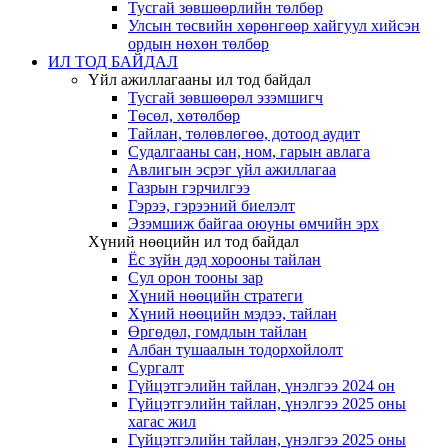
Тусгай зөвшөөрлийн төлбөр
Улсын төсвийн хөрөнгөөр хайгуул хийсэн
ордын нөхөн төлбөр
ИЛ ТОД БАЙДАЛ
Үйл ажиллагааны ил тод байдал
Тусгай зөвшөөрөл эзэмшигч
Төсөл, хөтөлбөр
Тайлан, төлөвлөгөө, дотоод аудит
Судалгааны сан, ном, гарын авлага
Авлигын эсрэг үйл ажиллагаа
Газрын гэрчилгээ
Гэрээ, гэрээний биелэлт
Эзэмшиж байгаа оюуны өмчийн эрх
Хүний нөөцийн ил тод байдал
Ёс зүйн дэд хорооны тайлан
Сул орон тооны зар
Хүний нөөцийн стратеги
Хүний нөөцийн мэдээ, тайлан
Өргөдөл, гомдлын тайлан
Албан тушаалын тодорхойлолт
Сургалт
Гүйцэтгэлийн тайлан, үнэлгээ 2024 он
Гүйцэтгэлийн тайлан, үнэлгээ 2025 оны
хагас жил
Гүйцэтгэлийн тайлан, үнэлгээ 2025 оны