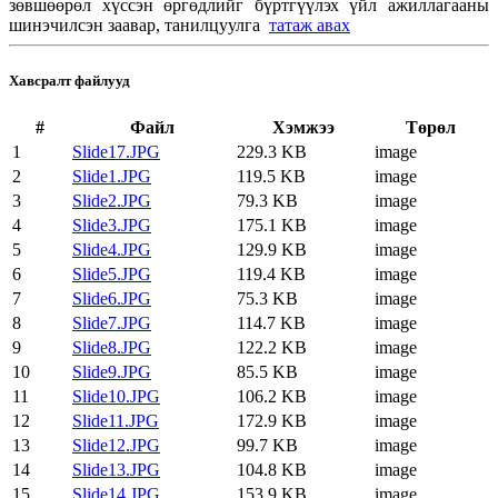
зөвшөөрөл хүссэн өргөдлийг бүртгүүлэх үйл ажиллагааны
шинэчилсэн заавар, танилцуулга
татаж авах
Хавсралт файлууд
#
Файл
Хэмжээ
Төрөл
1
Slide17.JPG
229.3 KB
image
2
Slide1.JPG
119.5 KB
image
3
Slide2.JPG
79.3 KB
image
4
Slide3.JPG
175.1 KB
image
5
Slide4.JPG
129.9 KB
image
6
Slide5.JPG
119.4 KB
image
7
Slide6.JPG
75.3 KB
image
8
Slide7.JPG
114.7 KB
image
9
Slide8.JPG
122.2 KB
image
10
Slide9.JPG
85.5 KB
image
11
Slide10.JPG
106.2 KB
image
12
Slide11.JPG
172.9 KB
image
13
Slide12.JPG
99.7 KB
image
14
Slide13.JPG
104.8 KB
image
15
Slide14.JPG
153.9 KB
image