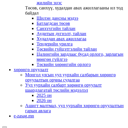
жилийн эцэс
Төсөв, санхүү, худалдан авах ажиллагааны ил тод
байдал
Шилэн дансны мэдээ
Батлагдсан төсөв
Санхүүгийн тайлан
Аудитын дүгнэлт, тайлан
Худалдан авах ажиллагаа
Тендерийн урилга
Төсвийн гүйцэтгэлийн тайлан
Цалингийн зардлаас бусад орлого, зарлагын
мөнгөн гүйлгээ
Төсвийн хөрөнгийн орлого
хөрөнгө оруулалт
Монгол улсын уул уурхайн салбарын хөрөнгө
оруулалтын орчны судалгаа
Уул уурхайн салбарт хөрөнгө оруулалт
шаардлагатай төслийн мэдээлэл
2025 он
2026 он
Ашигт малтмал, уул уурхайн хөрөнгө оруулалтын
гарын авлага
e-zasag.mn