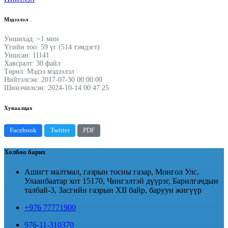
Мэдээлэл
Уншихад: ~1 мин
Үгийн тоо: 59 үг (514 тэмдэгт)
Уншсан: 11141
Хавсралт: 30 файл
Төрөл: Мэдээ мэдээлэл
Нийтэлсэн: 2017-07-30 00:00:00
Шинэчилсэн: 2024-10-14 00:47:25
Хуваалцах
Facebook
Twitter
PDF
Холбоо барих
Ашигт малтмал, газрын тосны газар, Монгол Улс,
Улаанбаатар хот 15170, Чингэлтэй дүүрэг, Барилгачдын
талбай-3, Засгийн газрын XII байр, баруун жигүүр
+976 77771900
976-11-310370