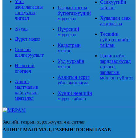
Үйл
Санхүүгийн
ажиллагааны
Газрын тосны
тайлан
тэргүүлэх
бүтээгдэхүүний
чиглэл
Худалдан авах
мэдээлэл
ажиллагаа
Хууль
Нүүрсний
Төсвийн
мэдээлэл
Дүрст мэдээ
гүйцэтгэлийн
Кадастрын
тайлан
Сонгон
хэлтэс
шалгаруулалт
Цалингийн
Уул уурхайн
зардлаас бусад
Нээлттэй
хэлтэс
орлого,
өгөгдөл
зарлагын
Авлигын эсрэг
мөнгөн гүйлгээ
Ашигт
үйл ажиллагаа
малтмалын
хайгуулын
Хүний нөөцийн
мэдээлэл
мэдээ, тайлан
Засгийн газрын хэрэгжүүлэгч агентлаг
АШИГТ МАЛТМАЛ, ГАЗРЫН ТОСНЫ ГАЗАР.