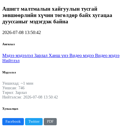
Ашигт малтмалын хайгуулын тусгай
зөвшөөрлийн хүчин төгөлдөр байх хугацаа
дууссаныг мэдэгдэж байна
2026-07-08 13:50:42
Ангилал
Мэдээ мэдээлэл
Зарлал
Ханш үнэ
Видео мэдээ
Видео мэдээ
Нийтлэл
Мэдээлэл
Уншихад: ~1 мин
Уншсан: 746
Төрөл: Зарлал
Нийтэлсэн: 2026-07-08 13:50:42
Хуваалцах
Facebook
Twitter
PDF