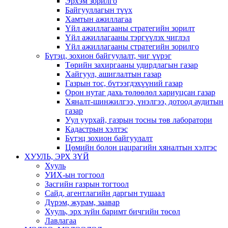
Эрхэм зорилго
Байгууллагын түүх
Хамтын ажиллагаа
Үйл ажиллагааны стратегийн зорилт
Үйл ажиллагааны тэргүүлэх чиглэл
Үйл ажиллагааны стратегийн зорилго
Бүтэц, зохион байгуулалт, чиг үүрэг
Төрийн захиргааны удирдлагын газар
Хайгуул, ашиглалтын газар
Газрын тос, бүтээгдэхүүний газар
Орон нутаг дахь төлөөлөл хариуцсан газар
Хяналт-шинжилгээ, үнэлгээ, дотоод аудитын
газар
Уул уурхай, газрын тосны төв лаборатори
Кадастрын хэлтэс
Бүтэц зохион байгуулалт
Цөмийн болон цацрагийн хяналтын хэлтэс
ХУУЛЬ, ЭРХ ЗҮЙ
Хууль
УИХ-ын тогтоол
Засгийн газрын тогтоол
Сайд, агентлагийн даргын тушаал
Дүрэм, журам, заавар
Хууль, эрх зүйн баримт бичгийн төсөл
Лавлагаа