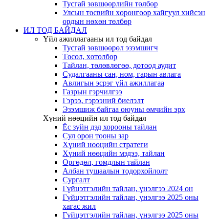
Тусгай зөвшөөрлийн төлбөр
Улсын төсвийн хөрөнгөөр хайгуул хийсэн
ордын нөхөн төлбөр
ИЛ ТОД БАЙДАЛ
Үйл ажиллагааны ил тод байдал
Тусгай зөвшөөрөл эзэмшигч
Төсөл, хөтөлбөр
Тайлан, төлөвлөгөө, дотоод аудит
Судалгааны сан, ном, гарын авлага
Авлигын эсрэг үйл ажиллагаа
Газрын гэрчилгээ
Гэрээ, гэрээний биелэлт
Эзэмшиж байгаа оюуны өмчийн эрх
Хүний нөөцийн ил тод байдал
Ёс зүйн дэд хорооны тайлан
Сул орон тооны зар
Хүний нөөцийн стратеги
Хүний нөөцийн мэдээ, тайлан
Өргөдөл, гомдлын тайлан
Албан тушаалын тодорхойлолт
Сургалт
Гүйцэтгэлийн тайлан, үнэлгээ 2024 он
Гүйцэтгэлийн тайлан, үнэлгээ 2025 оны
хагас жил
Гүйцэтгэлийн тайлан, үнэлгээ 2025 оны