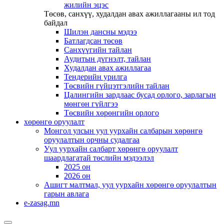
жилийн эцэс
Төсөв, санхүү, худалдан авах ажиллагааны ил тод
байдал
Шилэн дансны мэдээ
Батлагдсан төсөв
Санхүүгийн тайлан
Аудитын дүгнэлт, тайлан
Худалдан авах ажиллагаа
Тендерийн урилга
Төсвийн гүйцэтгэлийн тайлан
Цалингийн зардлаас бусад орлого, зарлагын
мөнгөн гүйлгээ
Төсвийн хөрөнгийн орлого
хөрөнгө оруулалт
Монгол улсын уул уурхайн салбарын хөрөнгө
оруулалтын орчны судалгаа
Уул уурхайн салбарт хөрөнгө оруулалт
шаардлагатай төслийн мэдээлэл
2025 он
2026 он
Ашигт малтмал, уул уурхайн хөрөнгө оруулалтын
гарын авлага
e-zasag.mn