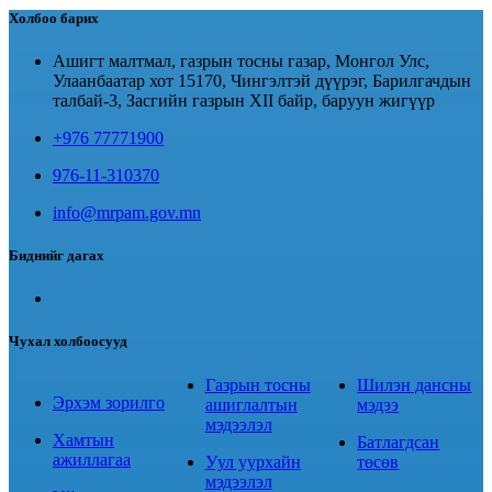
Холбоо барих
Ашигт малтмал, газрын тосны газар, Монгол Улс,
Улаанбаатар хот 15170, Чингэлтэй дүүрэг, Барилгачдын
талбай-3, Засгийн газрын XII байр, баруун жигүүр
+976 77771900
976-11-310370
info@mrpam.gov.mn
Биднийг дагах
Чухал холбоосууд
Газрын тосны
Шилэн дансны
Эрхэм зорилго
ашиглалтын
мэдээ
мэдээлэл
Хамтын
Батлагдсан
ажиллагаа
Уул уурхайн
төсөв
мэдээлэл