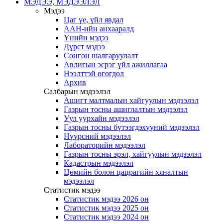
МЭДЭЭ, МЭДЭЭЛЭЛ
Мэдээ
Цаг үе, үйл явдал
ААН-ийн анхааралд
Үнийн мэдээ
Дүрст мэдээ
Сонгон шалгаруулалт
Авлигын эсрэг үйл ажиллагаа
Нээлттэй өгөгдөл
Архив
Салбарын мэдээлэл
Ашигт малтмалын хайгуулын мэдээлэл
Газрын тосны ашиглалтын мэдээлэл
Уул уурхайн мэдээлэл
Газрын тосны бүтээгдэхүүний мэдээлэл
Нүүрсний мэдээлэл
Лабораторийн мэдээлэл
Газрын тосны эрэл, хайгуулын мэдээлэл
Кадастрын мэдээлэл
Цөмийн болон цацрагийн хяналтын
мэдээлэл
Статистик мэдээ
Статистик мэдээ 2026 он
Статистик мэдээ 2025 он
Статистик мэдээ 2024 он