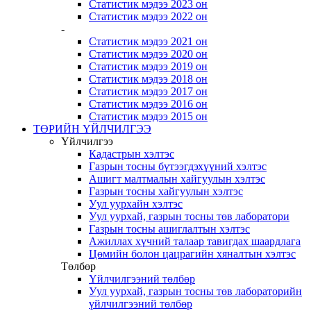
Статистик мэдээ 2023 он
Статистик мэдээ 2022 он
-
Статистик мэдээ 2021 он
Статистик мэдээ 2020 он
Статистик мэдээ 2019 он
Статистик мэдээ 2018 он
Статистик мэдээ 2017 он
Статистик мэдээ 2016 он
Статистик мэдээ 2015 он
ТӨРИЙН ҮЙЛЧИЛГЭЭ
Үйлчилгээ
Кадастрын хэлтэс
Газрын тосны бүтээгдэхүүний хэлтэс
Ашигт малтмалын хайгуулын хэлтэс
Газрын тосны хайгуулын хэлтэс
Уул уурхайн хэлтэс
Уул уурхай, газрын тосны төв лаборатори
Газрын тосны ашиглалтын хэлтэс
Ажиллах хүчний талаар тавигдах шаардлага
Цөмийн болон цацрагийн хяналтын хэлтэс
Төлбөр
Үйлчилгээний төлбөр
Уул уурхай, газрын тосны төв лабораторийн
үйлчилгээний төлбөр