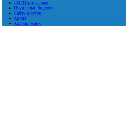
ЛОГО татаж авах
Нууцлалын бодлого
Сайтын бүтэц
Архив
Холбоо барих