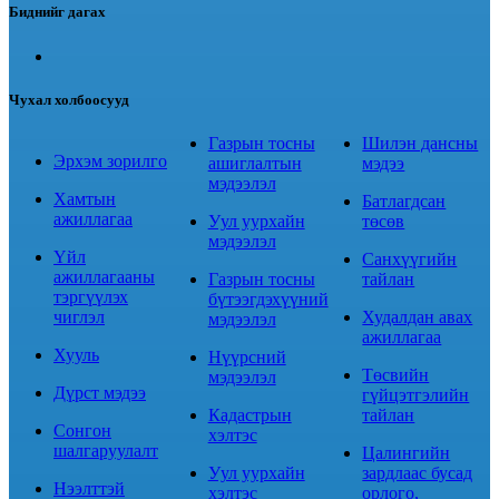
Биднийг дагах
Чухал холбоосууд
Газрын тосны
Шилэн дансны
Эрхэм зорилго
ашиглалтын
мэдээ
мэдээлэл
Хамтын
Батлагдсан
ажиллагаа
Уул уурхайн
төсөв
мэдээлэл
Үйл
Санхүүгийн
ажиллагааны
Газрын тосны
тайлан
тэргүүлэх
бүтээгдэхүүний
чиглэл
Худалдан авах
мэдээлэл
ажиллагаа
Хууль
Нүүрсний
Төсвийн
мэдээлэл
Дүрст мэдээ
гүйцэтгэлийн
Кадастрын
тайлан
Сонгон
хэлтэс
шалгаруулалт
Цалингийн
Уул уурхайн
зардлаас бусад
Нээлттэй
хэлтэс
орлого,