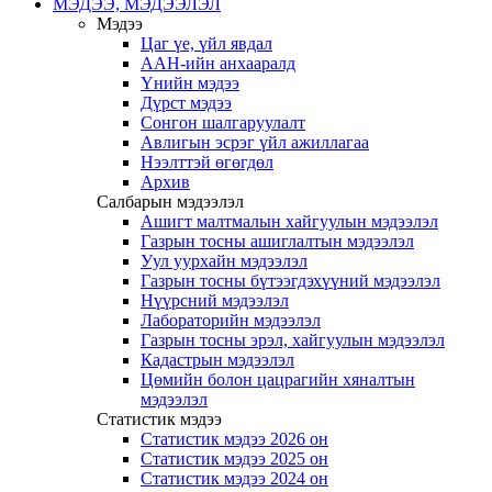
МЭДЭЭ, МЭДЭЭЛЭЛ
Мэдээ
Цаг үе, үйл явдал
ААН-ийн анхааралд
Үнийн мэдээ
Дүрст мэдээ
Сонгон шалгаруулалт
Авлигын эсрэг үйл ажиллагаа
Нээлттэй өгөгдөл
Архив
Салбарын мэдээлэл
Ашигт малтмалын хайгуулын мэдээлэл
Газрын тосны ашиглалтын мэдээлэл
Уул уурхайн мэдээлэл
Газрын тосны бүтээгдэхүүний мэдээлэл
Нүүрсний мэдээлэл
Лабораторийн мэдээлэл
Газрын тосны эрэл, хайгуулын мэдээлэл
Кадастрын мэдээлэл
Цөмийн болон цацрагийн хяналтын
мэдээлэл
Статистик мэдээ
Статистик мэдээ 2026 он
Статистик мэдээ 2025 он
Статистик мэдээ 2024 он