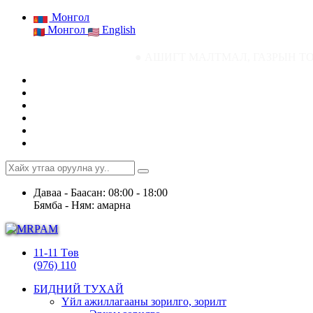
Монгол
Монгол
English
● АШИГТ МАЛТМАЛ, ГАЗРЫН ТОСНЫ ГАЗРЫН С
Даваа - Баасан: 08:00 - 18:00
Бямба - Ням: амарна
11-11 Төв
(976) 110
БИДНИЙ ТУХАЙ
Үйл ажиллагааны зорилго, зорилт