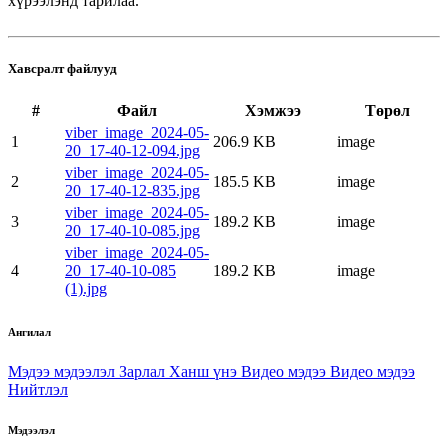
хүрээлэнд тарилаа.
Хавсралт файлууд
#
Файл
Хэмжээ
Төрөл
viber_image_2024-05-
1
206.9 KB
image
20_17-40-12-094.jpg
viber_image_2024-05-
2
185.5 KB
image
20_17-40-12-835.jpg
viber_image_2024-05-
3
189.2 KB
image
20_17-40-10-085.jpg
viber_image_2024-05-
4
20_17-40-10-085
189.2 KB
image
(1).jpg
Ангилал
Мэдээ мэдээлэл
Зарлал
Ханш үнэ
Видео мэдээ
Видео мэдээ
Нийтлэл
Мэдээлэл