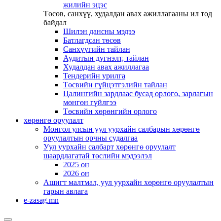
жилийн эцэс
Төсөв, санхүү, худалдан авах ажиллагааны ил тод
байдал
Шилэн дансны мэдээ
Батлагдсан төсөв
Санхүүгийн тайлан
Аудитын дүгнэлт, тайлан
Худалдан авах ажиллагаа
Тендерийн урилга
Төсвийн гүйцэтгэлийн тайлан
Цалингийн зардлаас бусад орлого, зарлагын
мөнгөн гүйлгээ
Төсвийн хөрөнгийн орлого
хөрөнгө оруулалт
Монгол улсын уул уурхайн салбарын хөрөнгө
оруулалтын орчны судалгаа
Уул уурхайн салбарт хөрөнгө оруулалт
шаардлагатай төслийн мэдээлэл
2025 он
2026 он
Ашигт малтмал, уул уурхайн хөрөнгө оруулалтын
гарын авлага
e-zasag.mn