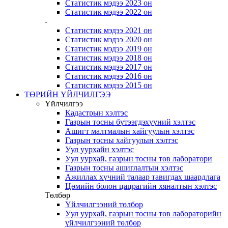
Статистик мэдээ 2023 он
Статистик мэдээ 2022 он
-
Статистик мэдээ 2021 он
Статистик мэдээ 2020 он
Статистик мэдээ 2019 он
Статистик мэдээ 2018 он
Статистик мэдээ 2017 он
Статистик мэдээ 2016 он
Статистик мэдээ 2015 он
ТӨРИЙН ҮЙЛЧИЛГЭЭ
Үйлчилгээ
Кадастрын хэлтэс
Газрын тосны бүтээгдэхүүний хэлтэс
Ашигт малтмалын хайгуулын хэлтэс
Газрын тосны хайгуулын хэлтэс
Уул уурхайн хэлтэс
Уул уурхай, газрын тосны төв лаборатори
Газрын тосны ашиглалтын хэлтэс
Ажиллах хүчний талаар тавигдах шаардлага
Цөмийн болон цацрагийн хяналтын хэлтэс
Төлбөр
Үйлчилгээний төлбөр
Уул уурхай, газрын тосны төв лабораторийн
үйлчилгээний төлбөр