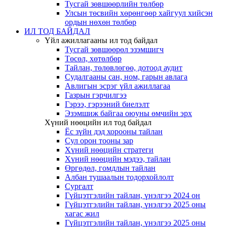
Тусгай зөвшөөрлийн төлбөр
Улсын төсвийн хөрөнгөөр хайгуул хийсэн
ордын нөхөн төлбөр
ИЛ ТОД БАЙДАЛ
Үйл ажиллагааны ил тод байдал
Тусгай зөвшөөрөл эзэмшигч
Төсөл, хөтөлбөр
Тайлан, төлөвлөгөө, дотоод аудит
Судалгааны сан, ном, гарын авлага
Авлигын эсрэг үйл ажиллагаа
Газрын гэрчилгээ
Гэрээ, гэрээний биелэлт
Эзэмшиж байгаа оюуны өмчийн эрх
Хүний нөөцийн ил тод байдал
Ёс зүйн дэд хорооны тайлан
Сул орон тооны зар
Хүний нөөцийн стратеги
Хүний нөөцийн мэдээ, тайлан
Өргөдөл, гомдлын тайлан
Албан тушаалын тодорхойлолт
Сургалт
Гүйцэтгэлийн тайлан, үнэлгээ 2024 он
Гүйцэтгэлийн тайлан, үнэлгээ 2025 оны
хагас жил
Гүйцэтгэлийн тайлан, үнэлгээ 2025 оны