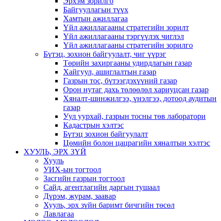
Эрхэм зорилго
Байгууллагын түүх
Хамтын ажиллагаа
Үйл ажиллагааны стратегийн зорилт
Үйл ажиллагааны тэргүүлэх чиглэл
Үйл ажиллагааны стратегийн зорилго
Бүтэц, зохион байгуулалт, чиг үүрэг
Төрийн захиргааны удирдлагын газар
Хайгуул, ашиглалтын газар
Газрын тос, бүтээгдэхүүний газар
Орон нутаг дахь төлөөлөл хариуцсан газар
Хяналт-шинжилгээ, үнэлгээ, дотоод аудитын
газар
Уул уурхай, газрын тосны төв лаборатори
Кадастрын хэлтэс
Бүтэц зохион байгуулалт
Цөмийн болон цацрагийн хяналтын хэлтэс
ХУУЛЬ, ЭРХ ЗҮЙ
Хууль
УИХ-ын тогтоол
Засгийн газрын тогтоол
Сайд, агентлагийн даргын тушаал
Дүрэм, журам, заавар
Хууль, эрх зүйн баримт бичгийн төсөл
Лавлагаа