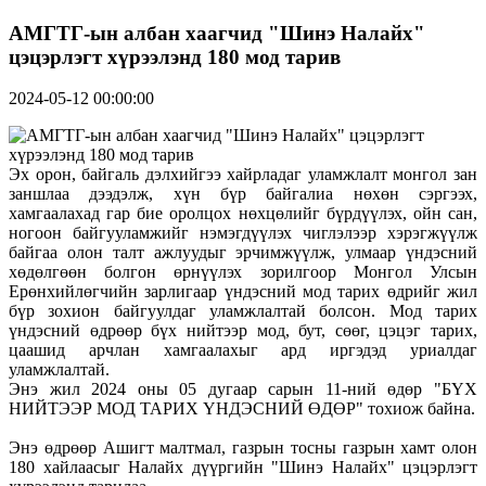
АМГТГ-ын албан хаагчид "Шинэ Налайх"
цэцэрлэгт хүрээлэнд 180 мод тарив
2024-05-12 00:00:00
Эх орон, байгаль дэлхийгээ хайрладаг уламжлалт монгол зан
заншлаа дээдэлж, хүн бүр байгалиа нөхөн сэргээх,
хамгаалахад гар бие оролцох нөхцөлийг бүрдүүлэх, ойн сан,
ногоон байгууламжийг нэмэгдүүлэх чиглэлээр хэрэгжүүлж
байгаа олон талт ажлуудыг эрчимжүүлж, улмаар үндэсний
хөдөлгөөн болгон өрнүүлэх зорилгоор Монгол Улсын
Ерөнхийлөгчийн зарлигаар үндэсний мод тарих өдрийг жил
бүр зохион байгуулдаг уламжлалтай болсон. Мод тарих
үндэсний өдрөөр бүх нийтээр мод, бут, сөөг, цэцэг тарих,
цаашид арчлан хамгаалахыг ард иргэдэд уриалдаг
уламжлалтай.
Энэ жил 2024 оны 05 дугаар сарын 11-ний өдөр "БҮХ
НИЙТЭЭР МОД ТАРИХ ҮНДЭСНИЙ ӨДӨР" тохиож байна.
Энэ өдрөөр Ашигт малтмал, газрын тосны газрын хамт олон
180 хайлаасыг Налайх дүүргийн "Шинэ Налайх" цэцэрлэгт