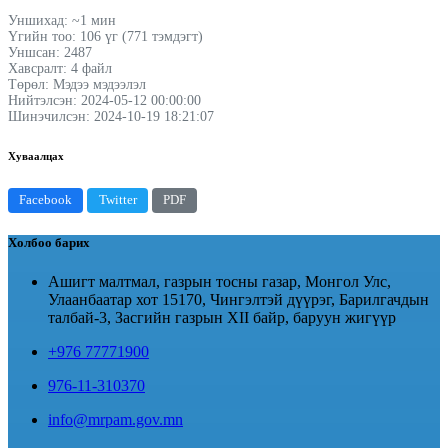
Уншихад: ~1 мин
Үгийн тоо: 106 үг (771 тэмдэгт)
Уншсан: 2487
Хавсралт: 4 файл
Төрөл: Мэдээ мэдээлэл
Нийтэлсэн: 2024-05-12 00:00:00
Шинэчилсэн: 2024-10-19 18:21:07
Хуваалцах
Facebook
Twitter
PDF
Холбоо барих
Ашигт малтмал, газрын тосны газар, Монгол Улс,
Улаанбаатар хот 15170, Чингэлтэй дүүрэг, Барилгачдын
талбай-3, Засгийн газрын XII байр, баруун жигүүр
+976 77771900
976-11-310370
info@mrpam.gov.mn