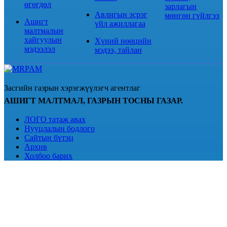
өгөгдөл
зарлагын
Авлигын эсрэг
мөнгөн гүйлгээ
Ашигт
үйл ажиллагаа
малтмалын
хайгуулын
Хүний нөөцийн
мэдээлэл
мэдээ, тайлан
Засгийн газрын хэрэгжүүлэгч агентлаг
АШИГТ МАЛТМАЛ, ГАЗРЫН ТОСНЫ ГАЗАР.
ЛОГО татаж авах
Нууцлалын бодлого
Сайтын бүтэц
Архив
Холбоо барих