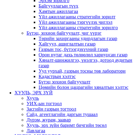
Эрхэм зорилго
Байгууллагын түүх
Хамтын ажиллагаа
Үйл ажиллагааны стратегийн зорилт
Үйл ажиллагааны тэргүүлэх чиглэл
Үйл ажиллагааны стратегийн зорилго
Бүтэц, зохион байгуулалт, чиг үүрэг
Төрийн захиргааны удирдлагын газар
Хайгуул, ашиглалтын газар
Газрын тос, бүтээгдэхүүний газар
Орон нутаг дахь төлөөлөл хариуцсан газар
Хяналт-шинжилгээ, үнэлгээ, дотоод аудитын
газар
Уул уурхай, газрын тосны төв лаборатори
Кадастрын хэлтэс
Бүтэц зохион байгуулалт
Цөмийн болон цацрагийн хяналтын хэлтэс
ХУУЛЬ, ЭРХ ЗҮЙ
Хууль
УИХ-ын тогтоол
Засгийн газрын тогтоол
Сайд, агентлагийн даргын тушаал
Дүрэм, журам, заавар
Хууль, эрх зүйн баримт бичгийн төсөл
Лавлагаа