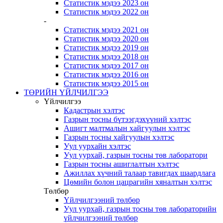
Статистик мэдээ 2023 он
Статистик мэдээ 2022 он
-
Статистик мэдээ 2021 он
Статистик мэдээ 2020 он
Статистик мэдээ 2019 он
Статистик мэдээ 2018 он
Статистик мэдээ 2017 он
Статистик мэдээ 2016 он
Статистик мэдээ 2015 он
ТӨРИЙН ҮЙЛЧИЛГЭЭ
Үйлчилгээ
Кадастрын хэлтэс
Газрын тосны бүтээгдэхүүний хэлтэс
Ашигт малтмалын хайгуулын хэлтэс
Газрын тосны хайгуулын хэлтэс
Уул уурхайн хэлтэс
Уул уурхай, газрын тосны төв лаборатори
Газрын тосны ашиглалтын хэлтэс
Ажиллах хүчний талаар тавигдах шаардлага
Цөмийн болон цацрагийн хяналтын хэлтэс
Төлбөр
Үйлчилгээний төлбөр
Уул уурхай, газрын тосны төв лабораторийн
үйлчилгээний төлбөр