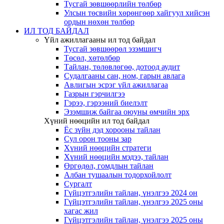
Тусгай зөвшөөрлийн төлбөр
Улсын төсвийн хөрөнгөөр хайгуул хийсэн
ордын нөхөн төлбөр
ИЛ ТОД БАЙДАЛ
Үйл ажиллагааны ил тод байдал
Тусгай зөвшөөрөл эзэмшигч
Төсөл, хөтөлбөр
Тайлан, төлөвлөгөө, дотоод аудит
Судалгааны сан, ном, гарын авлага
Авлигын эсрэг үйл ажиллагаа
Газрын гэрчилгээ
Гэрээ, гэрээний биелэлт
Эзэмшиж байгаа оюуны өмчийн эрх
Хүний нөөцийн ил тод байдал
Ёс зүйн дэд хорооны тайлан
Сул орон тооны зар
Хүний нөөцийн стратеги
Хүний нөөцийн мэдээ, тайлан
Өргөдөл, гомдлын тайлан
Албан тушаалын тодорхойлолт
Сургалт
Гүйцэтгэлийн тайлан, үнэлгээ 2024 он
Гүйцэтгэлийн тайлан, үнэлгээ 2025 оны
хагас жил
Гүйцэтгэлийн тайлан, үнэлгээ 2025 оны