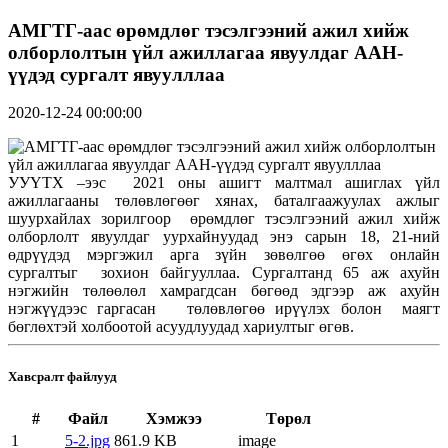
АМГТГ-аас өрөмдлөг тэсэлгээний ажил хийж
олборлолтын үйл ажиллагаа явуулдаг ААН-
үүдэд сургалт явуулллаа
2020-12-24 00:00:00
УУҮТХ –ээс 2021 оны ашигт малтмал ашиглах үйл
ажиллагааны төлөвлөгөөг хянах, баталгаажуулах ажлыг
шуурхайлах зорилгоор өрөмдлөг тэсэлгээний ажил хийж
олборлолт явуулдаг уурхайнуудад энэ сарын 18, 21-ний
өдрүүдэд мэргэжил арга зүйн зөвөлгөө өгөх онлайн
сургалтыг зохион байгууллаа. Сургалтанд 65 аж ахуйн
нэгжийн төлөөлөл хамрагдсан бөгөөд эдгээр аж ахуйн
нэгжүүдээс гаргасан төлөвлөгөө ирүүлэх болон маягт
бөглөхтэй холбоотой асуудлуудад хариултыг өгөв.
Хавсралт файлууд
#
Файл
Хэмжээ
Төрөл
1
5-2.jpg
861.9 KB
image