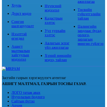
ажиллагаа
Хууль
Нүүрсний
Төсвийн
мэдээлэл
Дүрст мэдээ
гүйцэтгэлийн
Кадастрын
тайлан
Сонгон
хэлтэс
шалгаруулалт
Цалингийн
Уул уурхайн
зардлаас бусад
Нээлттэй
хэлтэс
орлого,
өгөгдөл
зарлагын
Авлигын эсрэг
мөнгөн гүйлгээ
Ашигт
үйл ажиллагаа
малтмалын
хайгуулын
Хүний нөөцийн
мэдээлэл
мэдээ, тайлан
Засгийн газрын хэрэгжүүлэгч агентлаг
АШИГТ МАЛТМАЛ, ГАЗРЫН ТОСНЫ ГАЗАР.
ЛОГО татаж авах
Нууцлалын бодлого
Сайтын бүтэц
Архив