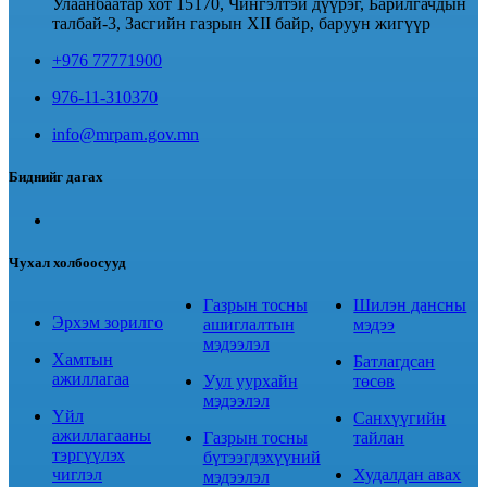
Улаанбаатар хот 15170, Чингэлтэй дүүрэг, Барилгачдын
талбай-3, Засгийн газрын XII байр, баруун жигүүр
+976 77771900
976-11-310370
info@mrpam.gov.mn
Биднийг дагах
Чухал холбоосууд
Газрын тосны
Шилэн дансны
Эрхэм зорилго
ашиглалтын
мэдээ
мэдээлэл
Хамтын
Батлагдсан
ажиллагаа
Уул уурхайн
төсөв
мэдээлэл
Үйл
Санхүүгийн
ажиллагааны
Газрын тосны
тайлан
тэргүүлэх
бүтээгдэхүүний
чиглэл
Худалдан авах
мэдээлэл