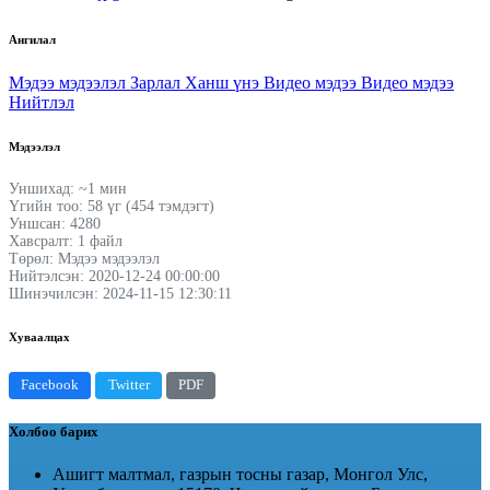
Ангилал
Мэдээ мэдээлэл
Зарлал
Ханш үнэ
Видео мэдээ
Видео мэдээ
Нийтлэл
Мэдээлэл
Уншихад: ~1 мин
Үгийн тоо: 58 үг (454 тэмдэгт)
Уншсан: 4280
Хавсралт: 1 файл
Төрөл: Мэдээ мэдээлэл
Нийтэлсэн: 2020-12-24 00:00:00
Шинэчилсэн: 2024-11-15 12:30:11
Хуваалцах
Facebook
Twitter
PDF
Холбоо барих
Ашигт малтмал, газрын тосны газар, Монгол Улс,