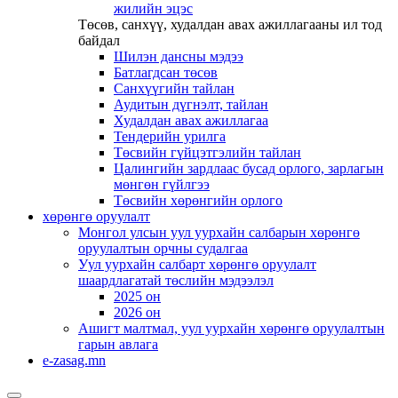
жилийн эцэс
Төсөв, санхүү, худалдан авах ажиллагааны ил тод
байдал
Шилэн дансны мэдээ
Батлагдсан төсөв
Санхүүгийн тайлан
Аудитын дүгнэлт, тайлан
Худалдан авах ажиллагаа
Тендерийн урилга
Төсвийн гүйцэтгэлийн тайлан
Цалингийн зардлаас бусад орлого, зарлагын
мөнгөн гүйлгээ
Төсвийн хөрөнгийн орлого
хөрөнгө оруулалт
Монгол улсын уул уурхайн салбарын хөрөнгө
оруулалтын орчны судалгаа
Уул уурхайн салбарт хөрөнгө оруулалт
шаардлагатай төслийн мэдээлэл
2025 он
2026 он
Ашигт малтмал, уул уурхайн хөрөнгө оруулалтын
гарын авлага
e-zasag.mn