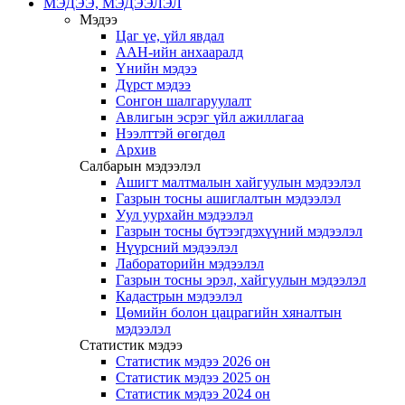
МЭДЭЭ, МЭДЭЭЛЭЛ
Мэдээ
Цаг үе, үйл явдал
ААН-ийн анхааралд
Үнийн мэдээ
Дүрст мэдээ
Сонгон шалгаруулалт
Авлигын эсрэг үйл ажиллагаа
Нээлттэй өгөгдөл
Архив
Салбарын мэдээлэл
Ашигт малтмалын хайгуулын мэдээлэл
Газрын тосны ашиглалтын мэдээлэл
Уул уурхайн мэдээлэл
Газрын тосны бүтээгдэхүүний мэдээлэл
Нүүрсний мэдээлэл
Лабораторийн мэдээлэл
Газрын тосны эрэл, хайгуулын мэдээлэл
Кадастрын мэдээлэл
Цөмийн болон цацрагийн хяналтын
мэдээлэл
Статистик мэдээ
Статистик мэдээ 2026 он
Статистик мэдээ 2025 он
Статистик мэдээ 2024 он