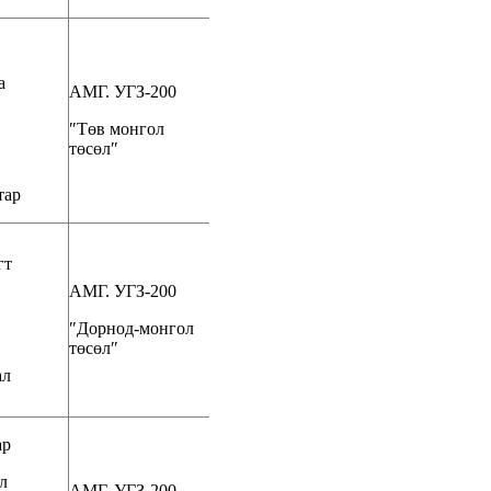
а
АМГ. УГЗ-200
″Төв монгол
төсөл″
тар
гт
АМГ. УГЗ-200
″Дорнод-монгол
төсөл″
ал
ар
л
АМГ. УГЗ-200