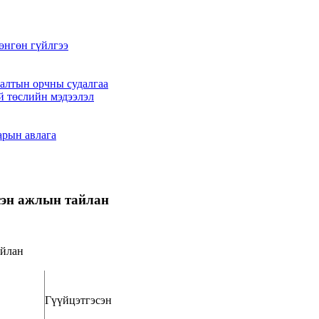
өнгөн гүйлгээ
алтын орчны судалгаа
й төслийн мэдээлэл
арын авлага
сэн ажлын тайлан
айлан
Гүүйцэтгэсэн