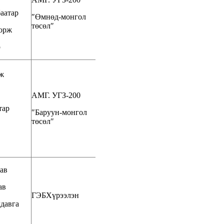
аатар
″Өмнөд-монгол
төсөл″
орж
р
рж
АМГ. УГЗ-200
тар
″Баруун-монгол
төсөл″
ав
ав
ГЭБХүрээлэн
давга