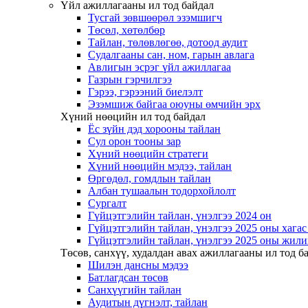
Үйл ажиллагааны ил тод байдал
Тусгай зөвшөөрөл эзэмшигч
Төсөл, хөтөлбөр
Тайлан, төлөвлөгөө, дотоод аудит
Судалгааны сан, ном, гарын авлага
Авлигын эсрэг үйл ажиллагаа
Газрын гэрчилгээ
Гэрээ, гэрээний биелэлт
Эзэмшиж байгаа оюуны өмчийн эрх
Хүний нөөцийн ил тод байдал
Ёс зүйн дэд хорооны тайлан
Сул орон тооны зар
Хүний нөөцийн стратеги
Хүний нөөцийн мэдээ, тайлан
Өргөдөл, гомдлын тайлан
Албан тушаалын тодорхойлолт
Сургалт
Гүйцэтгэлийн тайлан, үнэлгээ 2024 он
Гүйцэтгэлийн тайлан, үнэлгээ 2025 оны хага
Гүйцэтгэлийн тайлан, үнэлгээ 2025 оны жили
Төсөв, санхүү, худалдан авах ажиллагааны ил тод б
Шилэн дансны мэдээ
Батлагдсан төсөв
Санхүүгийн тайлан
Аудитын дүгнэлт, тайлан