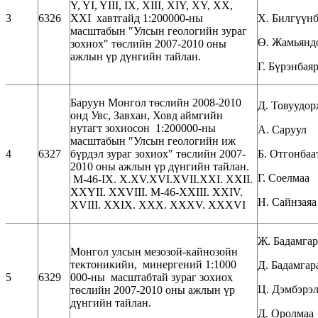
Y, YI, YIII, IX, XIII, XIY, XY, XX,
3
6326
XXI хавтгайд 1:200000-ны
Х. Билгүүнб
масштабын ″Улсын геологийн зураг
Ө. Жамьянд
зохиох″ төслийн 2007-2010 оны
ажлын үр дүнгийн тайлан.
Г. Бүрэнбая
Баруун Монгол төслийн 2008-2010
Д. Товуудо
онд Увс, Завхан, Ховд аймгийн
нутагт зохиосон 1:200000-ны
А. Саруул
масштабын ″Улсын геологийн иж
4
6327
бүрдэл зураг зохиох″ төслийн 2007-
Б. Отгонбаа
2010 оны ажлын үр дүнгийн тайлан.
Г. Соелмаа
M-46-IX. X.XV.XVI.XVII.XXI. XXII.
XXYII. XXVIII. M-46-XXIII. XXIV.
Н. Сайнзаяа
XVIII. XXIX. XXX. XXXV. XXXVI
Ж. Бадамгар
Монгол улсын мезозой-кайнозойн
тектоникийн, минергений 1:1000
Д. Бадамгар
5
6329
000-ны масштабтай зураг зохиох
Ц. Дэмбэрэл
төслийн 2007-2010 оны ажлын үр
дүнгийн тайлан.
Д. Оролмаа