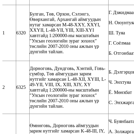
Г. Дэжидмаа
Булган, Төв, Орхон, Сэлэнгэ,
Өвөрхангай, Архангай аймгуудын
Н. Оюунтуя
нутаг хамарсан M-48-XXY, XXYI,
XXYII, L-48-YII, YIII, XIII-XYI
1
6320
Ш. Туяа
хавтгайд 1:200000-ны масштабын
″Улсын геологийн зураг зохиох″
Г. Соёлмаа
төслийн 2007-2010 оны ажлын үр
дүнгийн тайлан.
Б. Отгонбаа
Дорноговь, Дундговь, Хэнтий, Говь-
Б. Дэлгэрцо
сүмбэр, Төв аймгуудын зарим
нутгийг хамарсан L-48-XII, XYIII, L-
Ч. Энхтуяа
49-YII, VIII, IX, XIII, XIY, XY
2
6325
хавтгайд 1:200000-ны масштабын
Ё. Мөнхбат
″Улсын геологийн зураг зохиох″
төслийн 2007-2010 оны ажлын үр
С. Энхжарг
дүнгийн тайлан.
Ч. Буянбаат
Өмнөговь, Дорноговь аймгуудын
зарим нутгийг хамарсан K-48-III, IY,
А. Золжарга