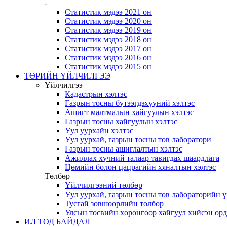
-
Статистик мэдээ 2021 он
Статистик мэдээ 2020 он
Статистик мэдээ 2019 он
Статистик мэдээ 2018 он
Статистик мэдээ 2017 он
Статистик мэдээ 2016 он
Статистик мэдээ 2015 он
ТӨРИЙН ҮЙЛЧИЛГЭЭ
Үйлчилгээ
Кадастрын хэлтэс
Газрын тосны бүтээгдэхүүний хэлтэс
Ашигт малтмалын хайгуулын хэлтэс
Газрын тосны хайгуулын хэлтэс
Уул уурхайн хэлтэс
Уул уурхай, газрын тосны төв лаборатори
Газрын тосны ашиглалтын хэлтэс
Ажиллах хүчний талаар тавигдах шаардлага
Цөмийн болон цацрагийн хяналтын хэлтэс
Төлбөр
Үйлчилгээний төлбөр
Уул уурхай, газрын тосны төв лабораторийн 
Тусгай зөвшөөрлийн төлбөр
Улсын төсвийн хөрөнгөөр хайгуул хийсэн ор
ИЛ ТОД БАЙДАЛ