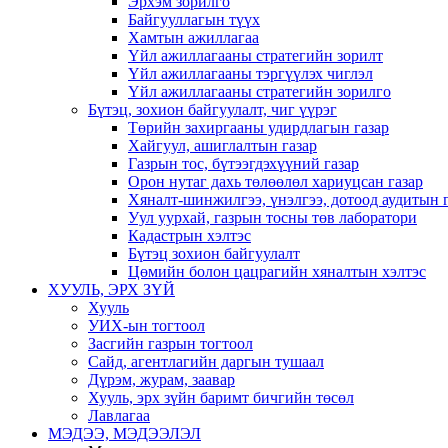
Эрхэм зорилго
Байгууллагын түүх
Хамтын ажиллагаа
Үйл ажиллагааны стратегийн зорилт
Үйл ажиллагааны тэргүүлэх чиглэл
Үйл ажиллагааны стратегийн зорилго
Бүтэц, зохион байгуулалт, чиг үүрэг
Төрийн захиргааны удирдлагын газар
Хайгуул, ашиглалтын газар
Газрын тос, бүтээгдэхүүний газар
Орон нутаг дахь төлөөлөл хариуцсан газар
Хяналт-шинжилгээ, үнэлгээ, дотоод аудитын 
Уул уурхай, газрын тосны төв лаборатори
Кадастрын хэлтэс
Бүтэц зохион байгуулалт
Цөмийн болон цацрагийн хяналтын хэлтэс
ХУУЛЬ, ЭРХ ЗҮЙ
Хууль
УИХ-ын тогтоол
Засгийн газрын тогтоол
Сайд, агентлагийн даргын тушаал
Дүрэм, журам, заавар
Хууль, эрх зүйн баримт бичгийн төсөл
Лавлагаа
МЭДЭЭ, МЭДЭЭЛЭЛ