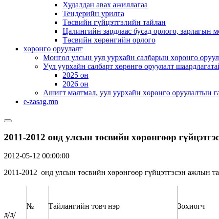
Худалдан авах ажиллагаа
Тендерийн урилга
Төсвийн гүйцэтгэлийн тайлан
Цалингийн зардлаас бусад орлого, зарлагын м
Төсвийн хөрөнгийн орлого
хөрөнгө оруулалт
Монгол улсын уул уурхайн салбарын хөрөнгө оруул
Уул уурхайн салбарт хөрөнгө оруулалт шаардлагата
2025 он
2026 он
Ашигт малтмал, уул уурхайн хөрөнгө оруулалтын г
e-zasag.mn
2011-2012 онд улсын төсвийн хөрөнгөөр гүйцэтгэ
2012-05-12 00:00:00
2011-2012 онд улсын төсвийн хөрөнгөөр гүйцэтгэсэн ажлын т
№
Тайлангийн товч нэр
Зохиогч
д/д/