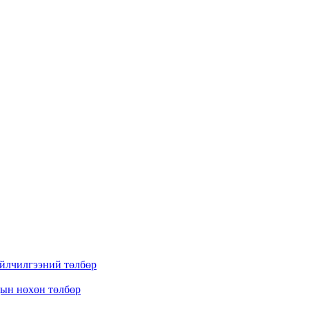
үйлчилгээний төлбөр
дын нөхөн төлбөр