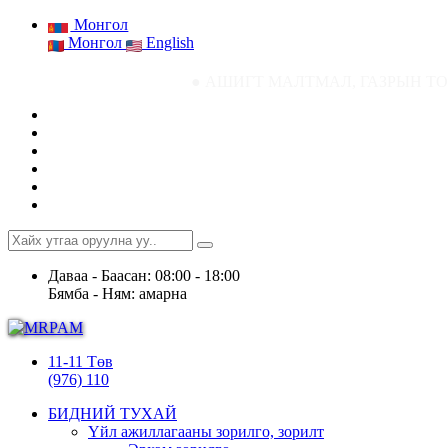
Монгол
Монгол
English
● АШИГТ МАЛТМАЛ, ГАЗРЫН ТОСНЫ ГАЗРЫН СТАТИ
Даваа - Баасан: 08:00 - 18:00
Бямба - Ням: амарна
11-11 Төв
(976) 110
БИДНИЙ ТУХАЙ
Үйл ажиллагааны зорилго, зорилт