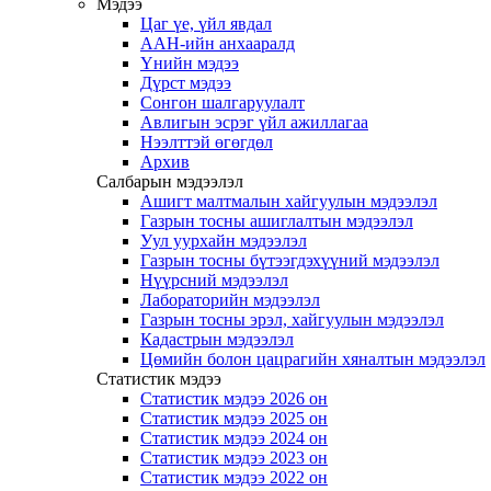
Мэдээ
Цаг үе, үйл явдал
ААН-ийн анхааралд
Үнийн мэдээ
Дүрст мэдээ
Сонгон шалгаруулалт
Авлигын эсрэг үйл ажиллагаа
Нээлттэй өгөгдөл
Архив
Салбарын мэдээлэл
Ашигт малтмалын хайгуулын мэдээлэл
Газрын тосны ашиглалтын мэдээлэл
Уул уурхайн мэдээлэл
Газрын тосны бүтээгдэхүүний мэдээлэл
Нүүрсний мэдээлэл
Лабораторийн мэдээлэл
Газрын тосны эрэл, хайгуулын мэдээлэл
Кадастрын мэдээлэл
Цөмийн болон цацрагийн хяналтын мэдээлэл
Статистик мэдээ
Статистик мэдээ 2026 он
Статистик мэдээ 2025 он
Статистик мэдээ 2024 он
Статистик мэдээ 2023 он
Статистик мэдээ 2022 он